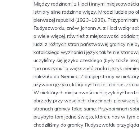
Między rodzinami z Haci i innymi miejscowości
istniały silne rodzinne więzy. Młodzi ludzie po
pierwszej republiki (1923-1938). Przypominam 
Rudyszwałdu, znów Johann A. z Haci wziął s
o wiele więcej, również z miejscowości oddalo
ludzi z różnych stron państwowej granicy nie 
katolickiego wyznania i język także nie stanow
uczyliśmy się języka czeskiego (były także lek
“po naszymu” a większość znała i język niemiec
należała do Niemiec. Z drugiej strony w niektó
używano języka, który był także i dla nas zrozu
W niektórych miejscowościach język był bardziej
obrzędy przy weselach, chrzcinach, pierwszej 
stronach granicy takie same. Przypominam sobi
przybyło tam jedno święto, które u nas w tym 
chodziliśmy do granicy Rudyszwałdu przygląd