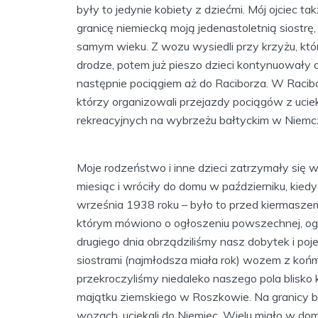
były to jedynie kobiety z dziećmi. Mój ojciec 
granicę niemiecką moją jedenastoletnią siostrę, 
samym wieku. Z wozu wysiedli przy krzyżu, któr
drodze, potem już pieszo dzieci kontynuowały
następnie pociągiem aż do Raciborza. W Racibo
którzy organizowali przejazdy pociągów z uciek
rekreacyjnych na wybrzeżu bałtyckim w Niemc
Moje rodzeństwo i inne dzieci zatrzymały się
miesiąc i wróciły do domu w październiku, kie
września 1938 roku – było to przed kiermaszem 
którym mówiono o ogłoszeniu powszechnej, ogól
drugiego dnia obrządziliśmy nasz dobytek i po
siostrami (najmłodsza miała rok) wozem z koń
przekroczyliśmy niedaleko naszego pola blisko k
majątku ziemskiego w Roszkowie. Na granicy było
wozach, uciekali do Niemiec. Wielu miało w d