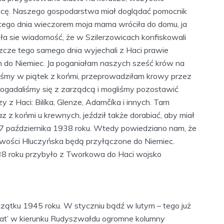
icę. Naszego gospodarstwa miał doglądać pomocnik
e tego dnia wieczorem moja mama wróciła do domu, ja
ła sie wiadomość, że w Szilerzowicach konfiskowali
szcze tego samego dnia wyjechali z Haci prawie
do Niemiec. Ja poganiałam naszych sześć krów na
liśmy w piątek z końmi, przeprowadziłam krowy przez
ogadaliśmy się z zarządcą i mogliśmy pozostawić
 z Haci: Bilíka, Glenze, Adamčíka i innych. Tam
z z końmi u krewnych, jeździł także dorabiać, aby miał
 7 października 1938 roku. Wtedy powiedziano nam, że
owości Hluczyńska będą przyłączone do Niemiec.
38 roku przybyło z Tworkowa do Haci wojsko
oczątku 1945 roku. W styczniu bądź w lutym – tego już
Hat’ w kierunku Rudyszwałdu ogromne kolumny