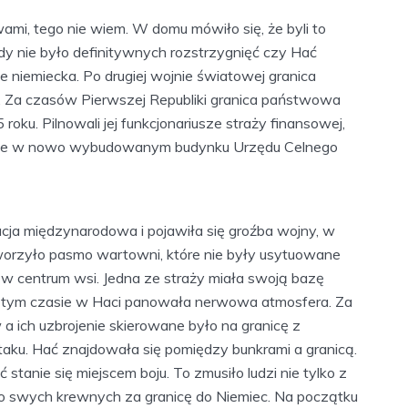
mi, tego nie wiem. W domu mówiło się, że byli to
edy nie było definitywnych rozstrzygnięć czy Hać
 niemiecka. Po drugiej wojnie światowej granica
 Za czasów Pierwszej Republiki granica państwowa
 roku. Pilnowali jej funkcjonariusze straży finansowej,
pnie w nowo wybudowanym budynku Urzędu Celnego
cja międzynarodowa i pojawiła się groźba wojny, w
worzyło pasmo wartowni, które nie były usytuowane
ę w centrum wsi. Jedna ze straży miała swoją bazę
 W tym czasie w Haci panowała nerwowa atmosfera. Za
 ich uzbrojenie skierowane było na granicę z
ataku. Hać znajdowała się pomiędzy bunkrami a granicą.
 stanie się miejscem boju. To zmusiło ludzi nie tylko z
do swych krewnych za granicę do Niemiec. Na początku