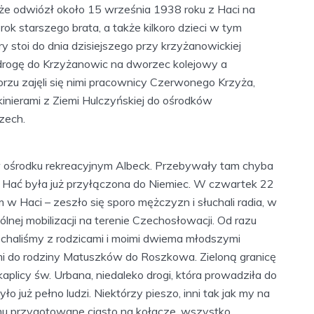
także odwiózł około 15 września 1938 roku z Haci na
rok starszego brata, a także kilkoro dzieci w tym
y stoi do dnia dzisiejszego przy krzyżanowickiej
 drogę do Krzyżanowic na dworzec kolejowy a
rzu zajęli się nimi pracownicy Czerwonego Krzyża,
inierami z Ziemi Hulczyńskiej do ośrodków
zech.
 w ośrodku rekreacyjnym Albeck. Przebywały tam chyba
dy Hać była już przyłączona do Niemiec. W czwartek 22
w Haci – zeszło się sporo mężczyzn i słuchali radia, w
nej mobilizacji na terenie Czechosłowacji. Od razu
jechaliśmy z rodzicami i moimi dwiema młodszymi
mi do rodziny Matuszków do Roszkowa. Zieloną granicę
aplicy św. Urbana, niedaleko drogi, która prowadziła do
 już pełno ludzi. Niektórzy pieszo, inni tak jak my na
omu przygotowane ciasto na kołacze, wszystko