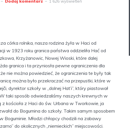
Dodaj komentarz
1 626 wyświetleń
za córka rolnika, nasza rodzina żyła w Haci od
ji w 1923 roku granica państwa oddzieliła Hać od
kowa, Krzyżanowic, Nowej Wioski, które dalej
żda granica i ta przyniosła pewne ograniczenia dla
kże nie można powiedzieć, że ograniczenia te były tak
 Granicę można było przekraczać na przepustki, które w
, dyrektor szkoły w „dolnej Hat’i”, który piastował
e. W taki sposób odwiedzaliśmy naszych krewnych w
ą z kościoła z Haci do św. Urbana w Tworkowie, ja
szwałd do Bogumina do szkoły. Takim samym sposobem
y w Boguminie. Młodzi chłopcy chodzili na zabawy
arno” do okolicznych „niemieckich” miejscowości.