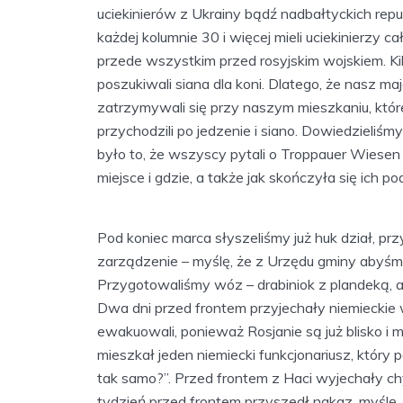
uciekinierów z Ukrainy bądź nadbałtyckich rep
każdej kolumnie 30 i więcej mieli uciekinierzy c
przede wszystkim przed rosyjskim wojskiem. Ki
poszukiwali siana dla koni. Dlatego, że nasz ma
zatrzymywali się przy naszym mieszkaniu, któr
przychodzili po jedzenie i siano. Dowiedzieliśmy
było to, że wszyscy pytali o Troppauer Wiesen 
miejsce i gdzie, a także jak skończyła się ich p
Pod koniec marca słyszeliśmy już huk dział, pr
zarządzenie – myślę, że z Urzędu gminy abyśm
Przygotowaliśmy wóz – drabiniok z plandeką, a
Dwa dni przed frontem przyjechały niemieckie 
ewakuowali, ponieważ Rosjanie są już blisko 
mieszkał jeden niemiecki funkcjonariusz, który 
tak samo?”. Przed frontem z Haci wyjechały chy
tydzień przed frontem przyszedł nakaz, myślę,