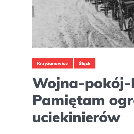
Krzyżanowice
Śląsk
Wojna-pokój-l
Pamiętam ogr
uciekinierów