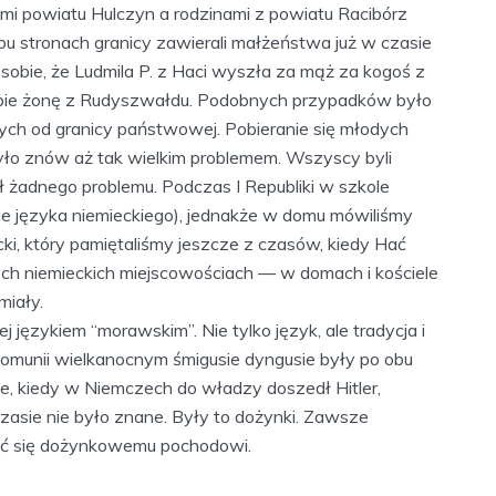
ami powiatu Hulczyn a rodzinami z powiatu Racibórz
 obu stronach granicy zawierali małżeństwa już w czasie
sobie, że Ludmila P. z Haci wyszła za mąż za kogoś z
obie żonę z Rudyszwałdu. Podobnych przypadków było
nych od granicy państwowej. Pobieranie się młodych
było znów aż tak wielkim problemem. Wszyscy byli
ił żadnego problemu. Podczas I Republiki w szkole
cje języka niemieckiego), jednakże w domu mówiliśmy
ki, który pamiętaliśmy jeszcze z czasów, kiedy Hać
rych niemieckich miejscowościach — w domach i kościele
miały.
 językiem “morawskim”. Nie tylko język, ale tradycja i
komunii wielkanocnym śmigusie dyngusie były po obu
e, kiedy w Niemczech do władzy doszedł Hitler,
czasie nie było znane. Były to dożynki. Zawsze
ać się dożynkowemu pochodowi.