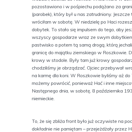
pozostawiono i w pośpiechu podążano za gran
(parobek), który był u nas zatrudniony. Jeszcz
wróciłam w sobotę. W niedzielę po Haci rozesz
dobytek. To stało się impulsem do tego, aby je
wszyscy gospodarze wraz ze swym dobytkiem 
pastwisko a potem tą samą drogą, którą jecha
granicę do majątku ziemskiego w Roszkowie. D
krowy w stodole. Były tam już krowy gospodarzy
chodziliśmy je obrządzać. Ojciec przebywał wra
na karmę dla koni. W Roszkowie byliśmy aż do
możemy powrócić, ponieważ Hać i inne miejsc
Następnego dnia, w sobotę, 8 października 19
niemieckie.
To, że się zbliża front było już oczywiste na p
dokładnie nie pamiętam – przejeżdżały przez 