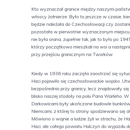
Kto wyznaczał granice między naszymi państwa
włoscy żołnierze. Było to jeszcze w czasie, ki
będzie należała do Czechosłowacji czy zostanie
pozostała w pierwotnie wyznaczonym miejscu.
nie była orana, zupełnie tak, jak to było po 1945
którzy początkowo mieszkali na wsi a nastę
przy przejściu granicznym na Tworków.
Kiedy w 1938 roku zaczęła zaostrzać się sytua
Haci pojawiło się czechosłowackie wojsko. Ut
bezpośrednio przy granicy, lecz znajdowały si
blisko naszej stodoły na polu Pana Warleho.
Darkowicami były ukończone budowle bunkrów a
Niemcami, z której to strony spodziewano się 
Mówiono o wojnie a ludzie żyli w strachu, że Hać
Haci, ale całego powiatu Hulczyn do wyjazdu 