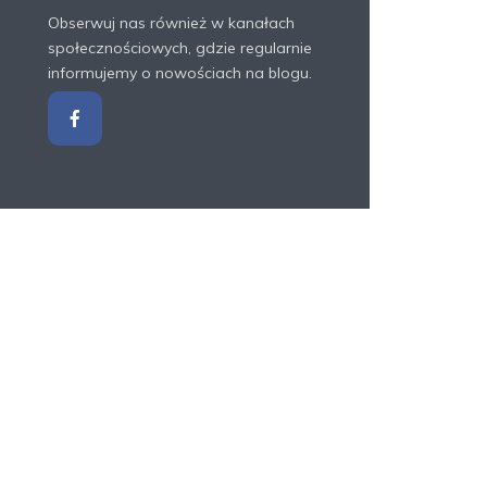
Obserwuj nas również w kanałach
społecznościowych, gdzie regularnie
informujemy o nowościach na blogu.