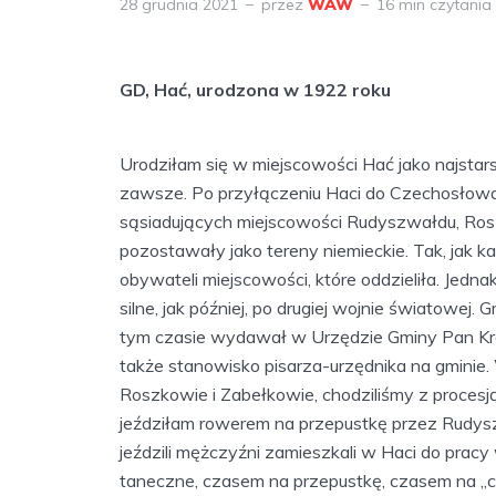
28 grudnia 2021
przez
WAW
16 min czytania
GD, Hać, urodzona w 1922 roku
Urodziłam się w miejscowości Hać jako najstars
zawsze. Po przyłączeniu Haci do Czechosłowac
sąsiadujących miejscowości Rudyszwałdu, Rosz
pozostawały jako tereny niemieckie. Tak, jak ka
obywateli miejscowości, które oddzieliła. Jedna
silne, jak później, po drugiej wojnie światowej.
tym czasie wydawał w Urzędzie Gminy Pan Krejči
także stanowisko pisarza-urzędnika na gmini
Roszkowie i Zabełkowie, chodziliśmy z procesj
jeździłam rowerem na przepustkę przez Rudy
jeździli mężczyźni zamieszkali w Haci do prac
taneczne, czasem na przepustkę, czasem na „cz