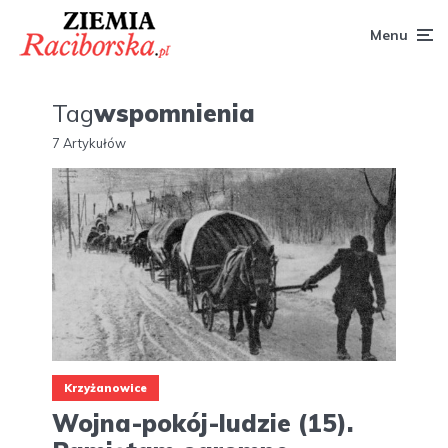
Menu
Tag
wspomnienia
7 Artykułów
Krzyżanowice
Wojna-pokój-ludzie (15).