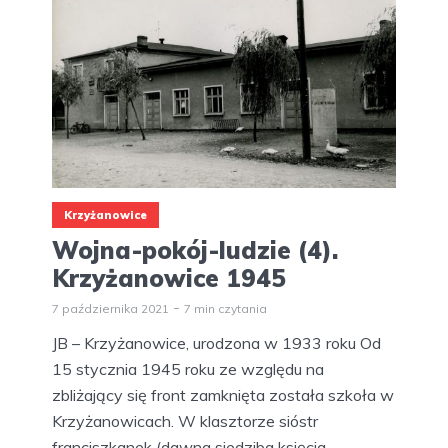
Krzyżanowice
Wojna-pokój-ludzie (4).
Krzyżanowice 1945
7 października 2021
7 min czytania
JB – Krzyżanowice, urodzona w 1933 roku Od
15 stycznia 1945 roku ze względu na
zbliżający się front zamknięta została szkoła w
Krzyżanowicach. W klasztorze sióstr
franciszkanek (dawna siedziba księcia