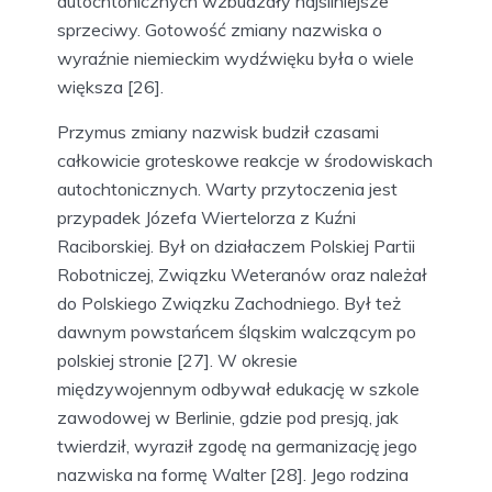
autochtonicznych wzbudzały najsilniejsze
sprzeciwy. Gotowość zmiany nazwiska o
wyraźnie niemieckim wydźwięku była o wiele
większa [26].
Przymus zmiany nazwisk budził czasami
całkowicie groteskowe reakcje w środowiskach
autochtonicznych. Warty przytoczenia jest
przypadek Józefa Wiertelorza z Kuźni
Raciborskiej. Był on działaczem Polskiej Partii
Robotniczej, Związku Weteranów oraz należał
do Polskiego Związku Zachodniego. Był też
dawnym powstańcem śląskim walczącym po
polskiej stronie [27]. W okresie
międzywojennym odbywał edukację w szkole
zawodowej w Berlinie, gdzie pod presją, jak
twierdził, wyraził zgodę na germanizację jego
nazwiska na formę Walter [28]. Jego rodzina