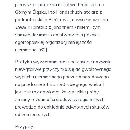
pierwsza skuteczna inicjatwa tego typu na
Górnym Śląsku. I to Handschuch, stolarz z
podraciborskich Bieńkowic, nawiązał wiosną
1989 r. kontakt z Johannem Krollem i tym
samym dał impuls do stworzenia później
ogólnopolskiej organizacji mniejszości
niemieckiej [62].
Polityka wywierania presji na zmianę nazwisk
niewątpliwie przyczyniła się do gwałtownego
wybuchu niemieckiego poczucia narodowego
na przełomie lat 80. i 90. ubiegłego wieku. I
jeszcze raz dowiodła, że wszelkie próby
zmiany tożsamości środowisk regionalnych
prowadzą do dokładnie odwrotnych skutków
od zamierzonych.
Przypisy: