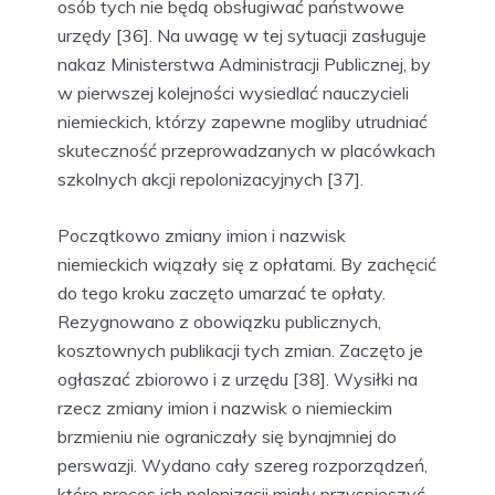
osób tych nie będą obsługiwać państwowe
urzędy [36]. Na uwagę w tej sytuacji zasługuje
nakaz Ministerstwa Administracji Publicznej, by
w pierwszej kolejności wysiedlać nauczycieli
niemieckich, którzy zapewne mogliby utrudniać
skuteczność przeprowadzanych w placówkach
szkolnych akcji repolonizacyjnych [37].
Początkowo zmiany imion i nazwisk
niemieckich wiązały się z opłatami. By zachęcić
do tego kroku zaczęto umarzać te opłaty.
Rezygnowano z obowiązku publicznych,
kosztownych publikacji tych zmian. Zaczęto je
ogłaszać zbiorowo i z urzędu [38]. Wysiłki na
rzecz zmiany imion i nazwisk o niemieckim
brzmieniu nie ograniczały się bynajmniej do
perswazji. Wydano cały szereg rozporządzeń,
które proces ich polonizacji miały przyspieszyć.