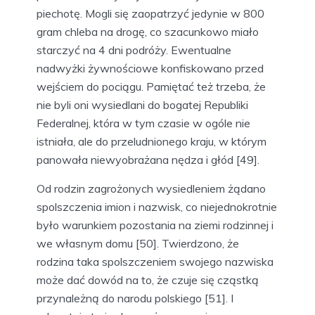
piechotę. Mogli się zaopatrzyć jedynie w 800
gram chleba na drogę, co szacunkowo miało
starczyć na 4 dni podróży. Ewentualne
nadwyżki żywnościowe konfiskowano przed
wejściem do pociągu. Pamiętać też trzeba, że
nie byli oni wysiedlani do bogatej Republiki
Federalnej, która w tym czasie w ogóle nie
istniała, ale do przeludnionego kraju, w którym
panowała niewyobrażana nędza i głód [49].
Od rodzin zagrożonych wysiedleniem żądano
spolszczenia imion i nazwisk, co niejednokrotnie
było warunkiem pozostania na ziemi rodzinnej i
we własnym domu [50]. Twierdzono, że
rodzina taka spolszczeniem swojego nazwiska
może dać dowód na to, że czuje się cząstką
przynależną do narodu polskiego [51]. I