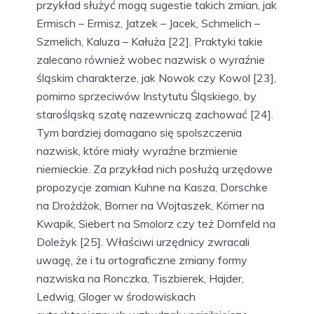
przykład służyć mogą sugestie takich zmian, jak
Ermisch – Ermisz, Jatzek – Jacek, Schmelich –
Szmelich, Kaluza – Kałuża [22]. Praktyki takie
zalecano również wobec nazwisk o wyraźnie
śląskim charakterze, jak Nowok czy Kowol [23],
pomimo sprzeciwów Instytutu Śląskiego, by
starośląską szatę nazewniczą zachować [24].
Tym bardziej domagano się spolszczenia
nazwisk, które miały wyraźne brzmienie
niemieckie. Za przykład nich posłużą urzędowe
propozycje zamian Kuhne na Kasza, Dorschke
na Drożdżok, Borner na Wojtaszek, Körner na
Kwapik, Siebert na Smolorz czy też Dornfeld na
Doleżyk [25]. Właściwi urzędnicy zwracali
uwagę, że i tu ortograficzne zmiany formy
nazwiska na Ronczka, Tiszbierek, Hajder,
Ledwig, Gloger w środowiskach