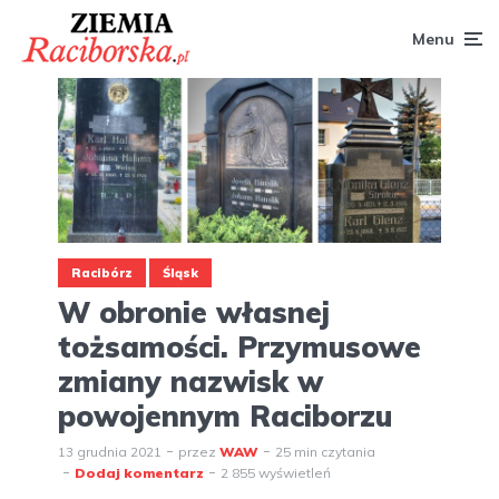
Menu
Racibórz
Śląsk
W obronie własnej
tożsamości. Przymusowe
zmiany nazwisk w
powojennym Raciborzu
13 grudnia 2021
przez
WAW
25 min czytania
Dodaj komentarz
2 855 wyświetleń