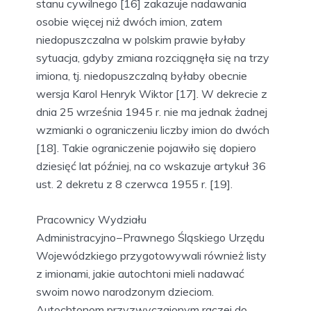
stanu cywilnego [16] zakazuje nadawania
osobie więcej niż dwóch imion, zatem
niedopuszczalna w polskim prawie byłaby
sytuacja, gdyby zmiana rozciągnęła się na trzy
imiona, tj. niedopuszczalną byłaby obecnie
wersja Karol Henryk Wiktor [17]. W dekrecie z
dnia 25 września 1945 r. nie ma jednak żadnej
wzmianki o ograniczeniu liczby imion do dwóch
[18]. Takie ograniczenie pojawiło się dopiero
dziesięć lat później, na co wskazuje artykuł 36
ust. 2 dekretu z 8 czerwca 1955 r. [19].
Pracownicy Wydziału
Administracyjno−Prawnego Śląskiego Urzędu
Wojewódzkiego przygotowywali również listy
z imionami, jakie autochtoni mieli nadawać
swoim nowo narodzonym dzieciom.
Autochtonom przyzwyczajonym raczej do