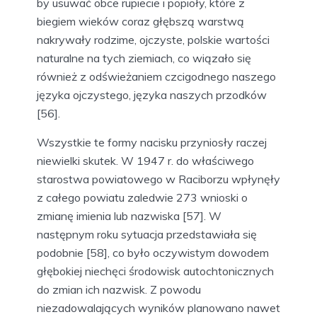
by usuwać obce rupiecie i popioły, które z
biegiem wieków coraz głębszą warstwą
nakrywały rodzime, ojczyste, polskie wartości
naturalne na tych ziemiach, co wiązało się
również z odświeżaniem czcigodnego naszego
języka ojczystego, języka naszych przodków
[56].
Wszystkie te formy nacisku przyniosły raczej
niewielki skutek. W 1947 r. do właściwego
starostwa powiatowego w Raciborzu wpłynęły
z całego powiatu zaledwie 273 wnioski o
zmianę imienia lub nazwiska [57]. W
następnym roku sytuacja przedstawiała się
podobnie [58], co było oczywistym dowodem
głębokiej niechęci środowisk autochtonicznych
do zmian ich nazwisk. Z powodu
niezadowalających wyników planowano nawet