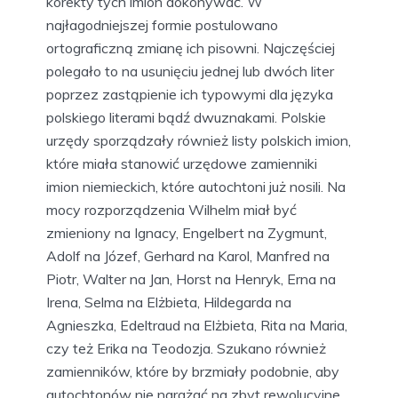
korekty tych imion dokonywać. W
najłagodniejszej formie postulowano
ortograficzną zmianę ich pisowni. Najczęściej
polegało to na usunięciu jednej lub dwóch liter
poprzez zastąpienie ich typowymi dla języka
polskiego literami bądź dwuznakami. Polskie
urzędy sporządzały również listy polskich imion,
które miała stanowić urzędowe zamienniki
imion niemieckich, które autochtoni już nosili. Na
mocy rozporządzenia Wilhelm miał być
zmieniony na Ignacy, Engelbert na Zygmunt,
Adolf na Józef, Gerhard na Karol, Manfred na
Piotr, Walter na Jan, Horst na Henryk, Erna na
Irena, Selma na Elżbieta, Hildegarda na
Agnieszka, Edeltraud na Elżbieta, Rita na Maria,
czy też Erika na Teodozja. Szukano również
zamienników, które by brzmiały podobnie, aby
autochtonów nie narażać na zbyt rewolucyjne