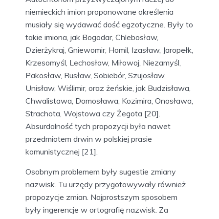
niemieckich imion proponowane określenia
musiały się wydawać dość egzotyczne. Były to
takie imiona, jak Bogodar, Chlebosław,
Dzierżykraj, Gniewomir, Homil, Izasław, Jaropełk,
Krzesomyśl, Lechosław, Miłowoj, Niezamyśl,
Pakosław, Rusław, Sobiebór, Szujosław,
Unisław, Wiślimir, oraz żeńskie, jak Budzisława,
Chwalistawa, Domosława, Kozimira, Onosława,
Strachota, Wojstowa czy Żegota [20].
Absurdalność tych propozycji była nawet
przedmiotem drwin w polskiej prasie
komunistycznej [21].
Osobnym problemem były sugestie zmiany
nazwisk. Tu urzędy przygotowywały również
propozycje zmian. Najprostszym sposobem
były ingerencje w ortografię nazwisk. Za