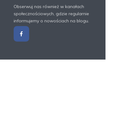
Obserwuj nas również w kanałach
społecznościowych, gdzie regularnie
informujemy o nowościach na blogu.