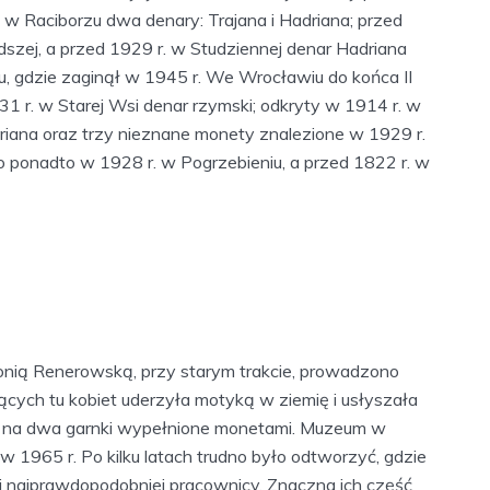
w Raciborzu dwa denary: Trajana i Hadriana; przed
szej, a przed 1929 r. w Studziennej denar Hadriana
dzie zaginął w 1945 r. We Wrocławiu do końca II
1 r. w Starej Wsi denar rzymski; odkryty w 1914 r. w
iana oraz trzy nieznane monety znalezione w 1929 r.
 ponadto w 1928 r. w Pogrzebieniu, a przed 1822 r. w
onią Renerowską, przy starym trakcie, prowadzono
ących tu kobiet uderzyła motyką w ziemię i usłyszała
fiła na dwa garnki wypełnione monetami. Muzeum w
w 1965 r. Po kilku latach trudno było odtworzyć, gdzie
ali najprawdopodobniej pracownicy. Znaczna ich część