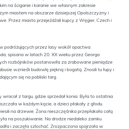
kim na ściganie i karanie we własnym zakresie
szym miastem na obszarze dzisiejszej Opolszczyzny i
we. Przez miasto przejeżdżali kupcy z Węgier, Czech i
w podróżujących przez lasy wokół opactwa
da, spisana w latach 20. XX wieku przez Georga
znych rozbójników postanowiła za zrabowane pieniądze
e wznieśli budowlę piękną i bogatą. Znosili tu łupy i
ącym się na pobliski targ.
 wracał z targu, gdzie sprzedał konia. Była to ostatnia
iszczała w każdym kącie, a dzieci płakały z głodu.
iesili na drzewie. Żona nieszczęśnika przepłakała całą
zyła na poszukiwanie. Na drodze niedaleko zamku
siadła i zaczęła szlochać. Zrozpaczona spojrzała w