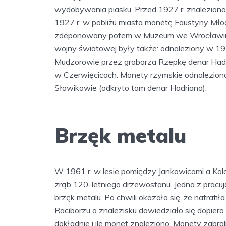
wydobywania piasku. Przed 1927 r. znaleziono 
1927 r. w pobliżu miasta monetę Faustyny Młod
zdeponowany potem w Muzeum we Wrocławiu, g
wojny światowej były także: odnaleziony w 193
Mudzorowie przez grabarza Rzepkę denar Hadr
w Czerwięcicach. Monety rzymskie odnaleziono
Sławikowie (odkryto tam denar Hadriana).
Brzęk metalu
W 1961 r. w lesie pomiędzy Jankowicami a Kol
zrąb 120-letniego drzewostanu. Jedna z pracuj
brzęk metalu. Po chwili okazało się, że natra
Raciborzu o znalezisku dowiedziało się dopiero 
dokładnie i ile monet znaleziono. Monety zabr