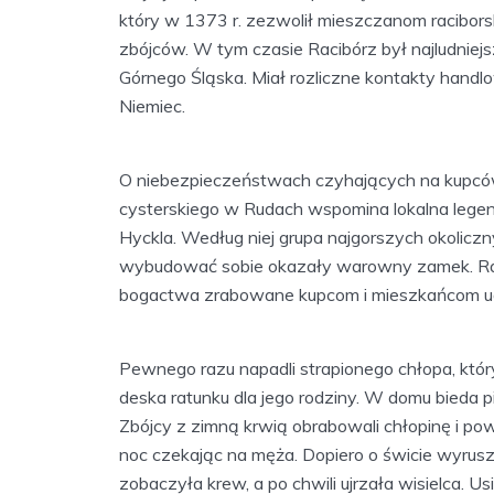
który w 1373 r. zezwolił mieszczanom racibors
zbójców. W tym czasie Racibórz był najludniej
Górnego Śląska. Miał rozliczne kontakty handlo
Niemiec.
O niebezpieczeństwach czyhających na kupcó
cysterskiego w Rudach wspomina lokalna legen
Hyckla. Według niej grupa najgorszych okolic
wybudować sobie okazały warowny zamek. Rabusi
bogactwa zrabowane kupcom i mieszkańcom udaj
Pewnego razu napadli strapionego chłopa, który
deska ratunku dla jego rodziny. W domu bieda p
Zbójcy z zimną krwią obrabowali chłopinę i pow
noc czekając na męża. Dopiero o świcie wyrus
zobaczyła krew, a po chwili ujrzała wisielca. U