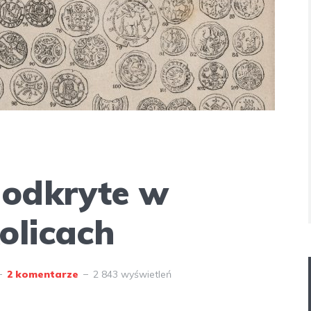
 odkryte w
olicach
2 komentarze
2 843 wyświetleń