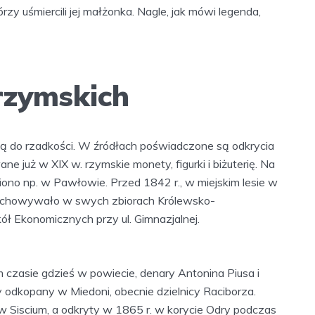
rzy uśmiercili jej małżonka. Nagle, jak mówi legenda,
rzymskich
eżą do rzadkości. W źródłach poświadczone są odkrycia
e już w XIX w. rzymskie monety, figurki i biżuterię. Na
no np. w Pawłowie. Przed 1842 r., w miejskim lesie w
rzechowywało w swych zbiorach Królewsko-
ł Ekonomicznych przy ul. Gimnazjalnej.
czasie gdzieś w powiecie, denary Antonina Piusa i
 odkopany w Miedoni, obecnie dzielnicy Raciborza.
 w Siscium, a odkryty w 1865 r. w korycie Odry podczas