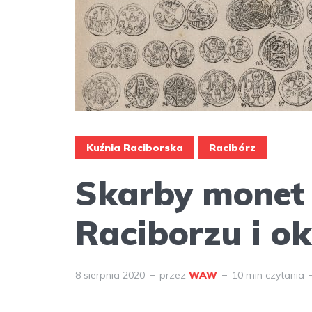
Kuźnia Raciborska
Racibórz
Skarby monet
Raciborzu i ok
8 sierpnia 2020
przez
WAW
10 min czytania