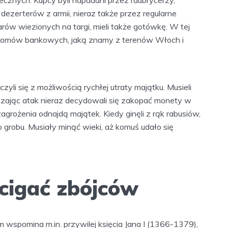
ezerterów z armii, nieraz także przez regularne
ów wiezionych na targi, mieli także gotówkę. W tej
 domów bankowych, jaką znamy z terenów Włoch i
zyli się z możliwością rychłej utraty majątku. Musieli
ając atak nieraz decydowali się zakopać monety w
zagrożenia odnajdą majątek. Kiedy ginęli z rąk rabusiów,
do grobu. Musiały minąć wieki, aż komuś udało się
cigać zbójców
 wspomina m.in. przywilej księcia Jana I (1366-1379),