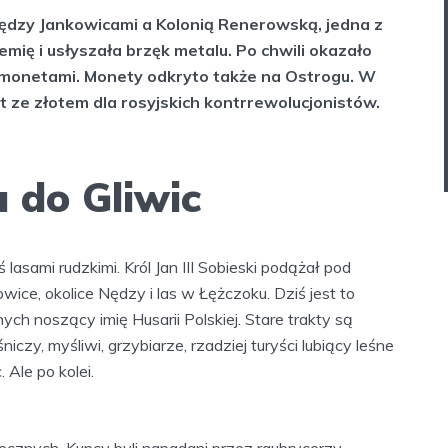
ędzy Jankowicami a Kolonią Renerowską, jedna z
emię i usłyszała brzęk metalu. Po chwili okazało
e monetami. Monety odkryto także na Ostrogu. W
ot ze złotem dla rosyjskich kontrrewolucjonistów.
a do Gliwic
lasami rudzkimi. Król Jan III Sobieski podążał pod
ice, okolice Nędzy i las w Łężczoku. Dziś jest to
ch noszący imię Husarii Polskiej. Stare trakty są
iczy, myśliwi, grzybiarze, rzadziej turyści lubiący leśne
Ale po kolei.
ecznych. Kupcy byli napadani przez raubrycerzy,