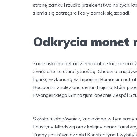
stronę zamku i rzuciła przekleństwo na tych, któ
ziemia się zatrzęsła i cały zamek się zapadł.
Odkrycia monet 
Znaleziska monet na ziemi raciborskiej nie nal
związane ze starożytnością. Chodzi o znajdywan
figurkę wykonaną w Imperium Romanum natrafio
Raciborzu, znaleziono denar Trajana, który p
Ewangelickiego Gimnazjum, obecnie Zespół Szkó
Szkoła miała również, znalezione w tym samym 
Faustyny Młodszej oraz kolejny denar Faustyny
Znany jest również solid Konstantyna I wybity