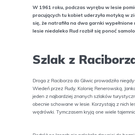
W 1961 roku, podczas wyrębu w lesie pomi
pracujących tu kobiet uderzyła motyką w zi
się, że natrafiła na dwa garnki wypełnion
lesie niedaleko Rud rozbił się ponoć samol
Szlak z Raciborz
Droga z Raciborza do Gliwic prowadziła niegdyś 
Wiedeń przez Rudy, Kolonię Renerowską, Jankow
jeden z najbardziej znanych szlaków turystyczny
obecnie schowane w lesie. Korzystają z nich leśn
wędrówki. Tymczasem kryją one wiele tajemnic. 
Podróż po lasach nie należała dawniej do bezpi