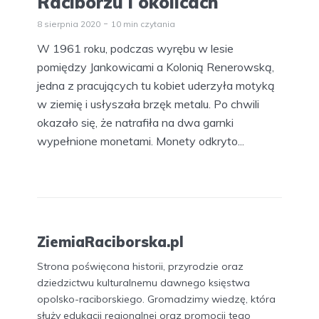
Raciborzu i okolicach
8 sierpnia 2020
10 min czytania
W 1961 roku, podczas wyrębu w lesie
pomiędzy Jankowicami a Kolonią Renerowską,
jedna z pracujących tu kobiet uderzyła motyką
w ziemię i usłyszała brzęk metalu. Po chwili
okazało się, że natrafiła na dwa garnki
wypełnione monetami. Monety odkryto...
ZiemiaRaciborska.pl
Strona poświęcona historii, przyrodzie oraz
dziedzictwu kulturalnemu dawnego księstwa
opolsko-raciborskiego. Gromadzimy wiedzę, która
służy edukacji regionalnej oraz promocji tego