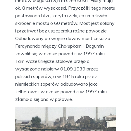
metrów długości i 8,5 m szerokości. Filary mają
ok. 8 metrów wysokości. Przyczółki tego mostu
postawiono bliżej koryta rzeki, co umożliwiło
skrócenie mostu o 60 metrów. Most jest solidny
i przetrwał bez uszczerbku różne powodzie.
Odbudowany po wojnie dawny most cesarza
Ferdynanda między Chałupkami i Bogumin
zawalił się w czasie powodzi w 1997 roku.
Tam wcześniejsze stalowe przęsło,
wysadzone najpierw 01.09.1939 przez
polskich saperów, a w 1945 roku przez
niemieckich saperów, odbudowano jako
żelbetowe i w czasie powodzi w 1997 roku
złamało się ono w połowie.