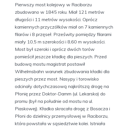
Pierwszy most kolejowy w Raciborzu
zbudowano w 1845 roku. Miał 121 metrów
długości i 11 metrów wysokości. Oprócz
kamiennych przyczółków miał on 7 kamiennych
filarów i 8 przęseł. Prześwity pomiędzy filarami
miały 10,5 m szerokości i 8,60 m wysokości.
Most był szeroki i oprócz dwóch torów
pomieścił jeszcze kładkę dla pieszych. Przed
budową mostu magistrat postawił
Wilhelmsbahn warunek zbudowania kładki dla
pieszych przez most. Nasypy i torowisko
odcinały dotychczasową najkrótszą drogę na
Płonię przez Doktor-Damm (ul. Lekarska) do
promu (był na południe od mostu na ul.
Piaskowej). Kładka skracała drogę z Bosacza i
Płoni do dzielnicy przemysłowej w Raciborzu,
która powstała w sąsiedztwie kolei. Istniała