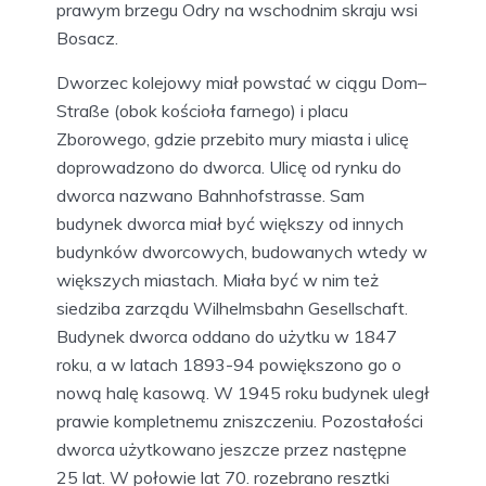
prawym brzegu Odry na wschodnim skraju wsi
Bosacz.
Dworzec kolejowy miał powstać w ciągu Dom–
Straße (obok kościoła farnego) i placu
Zborowego, gdzie przebito mury miasta i ulicę
doprowadzono do dworca. Ulicę od rynku do
dworca nazwano Bahnhofstrasse. Sam
budynek dworca miał być większy od innych
budynków dworcowych, budowanych wtedy w
większych miastach. Miała być w nim też
siedziba zarządu Wilhelmsbahn Gesellschaft.
Budynek dworca oddano do użytku w 1847
roku, a w latach 1893-94 powiększono go o
nową halę kasową. W 1945 roku budynek uległ
prawie kompletnemu zniszczeniu. Pozostałości
dworca użytkowano jeszcze przez następne
25 lat. W połowie lat 70. rozebrano resztki