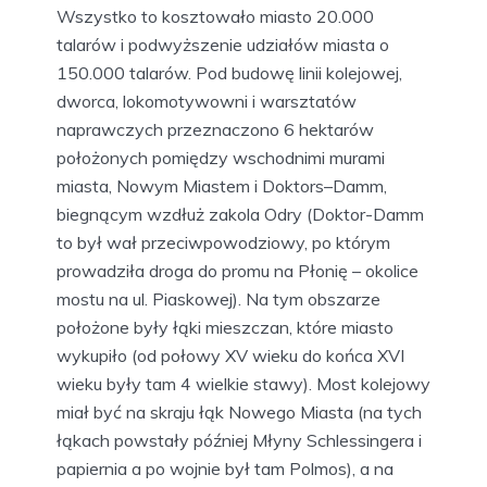
Wszystko to kosztowało miasto 20.000
talarów i podwyższenie udziałów miasta o
150.000 talarów. Pod budowę linii kolejowej,
dworca, lokomotywowni i warsztatów
naprawczych przeznaczono 6 hektarów
położonych pomiędzy wschodnimi murami
miasta, Nowym Miastem i Doktors–Damm,
biegnącym wzdłuż zakola Odry (Doktor-Damm
to był wał przeciwpowodziowy, po którym
prowadziła droga do promu na Płonię – okolice
mostu na ul. Piaskowej). Na tym obszarze
położone były łąki mieszczan, które miasto
wykupiło (od połowy XV wieku do końca XVI
wieku były tam 4 wielkie stawy). Most kolejowy
miał być na skraju łąk Nowego Miasta (na tych
łąkach powstały później Młyny Schlessingera i
papiernia a po wojnie był tam Polmos), a na