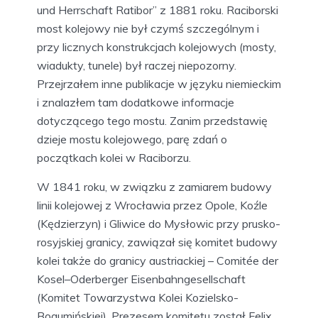
und Herrschaft Ratibor” z 1881 roku. Raciborski
most kolejowy nie był czymś szczególnym i
przy licznych konstrukcjach kolejowych (mosty,
wiadukty, tunele) był raczej niepozorny.
Przejrzałem inne publikacje w języku niemieckim
i znalazłem tam dodatkowe informacje
dotyczącego tego mostu. Zanim przedstawię
dzieje mostu kolejowego, parę zdań o
początkach kolei w Raciborzu.
W 1841 roku, w związku z zamiarem budowy
linii kolejowej z Wrocławia przez Opole, Koźle
(Kędzierzyn) i Gliwice do Mysłowic przy prusko-
rosyjskiej granicy, zawiązał się komitet budowy
kolei także do granicy austriackiej – Comitée der
Kosel–Oderberger Eisenbahngesellschaft
(Komitet Towarzystwa Kolei Kozielsko-
Bogumińskiej). Prezesem komitetu został Felix