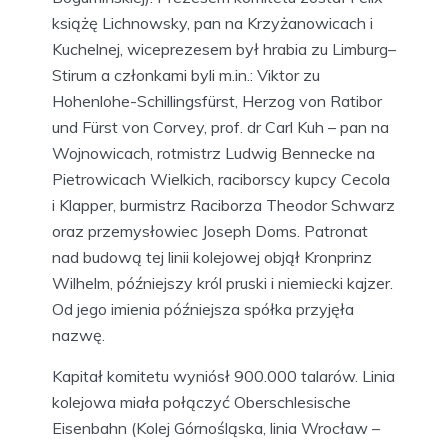
książę Lichnowsky, pan na Krzyżanowicach i
Kuchelnej, wiceprezesem był hrabia zu Limburg–
Stirum a członkami byli m.in.: Viktor zu
Hohenlohe-Schillingsfürst, Herzog von Ratibor
und Fürst von Corvey, prof. dr Carl Kuh – pan na
Wojnowicach, rotmistrz Ludwig Bennecke na
Pietrowicach Wielkich, raciborscy kupcy Cecola
i Klapper, burmistrz Raciborza Theodor Schwarz
oraz przemysłowiec Joseph Doms. Patronat
nad budową tej linii kolejowej objął Kronprinz
Wilhelm, późniejszy król pruski i niemiecki kajzer.
Od jego imienia późniejsza spółka przyjęła
nazwę.
Kapitał komitetu wyniósł 900.000 talarów. Linia
kolejowa miała połączyć Oberschlesische
Eisenbahn (Kolej Górnośląska, linia Wrocław –