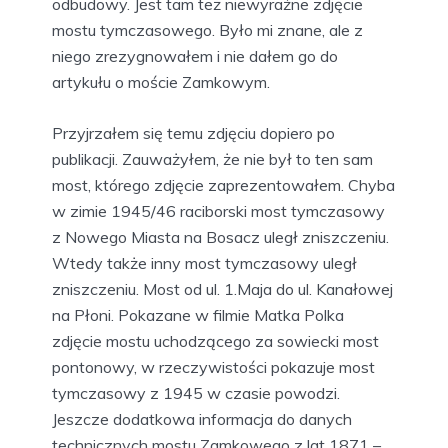
odbudowy. Jest tam też niewyraźne zdjęcie
mostu tymczasowego. Było mi znane, ale z
niego zrezygnowałem i nie dałem go do
artykułu o moście Zamkowym.
Przyjrzałem się temu zdjęciu dopiero po
publikacji. Zauważyłem, że nie był to ten sam
most, którego zdjęcie zaprezentowałem. Chyba
w zimie 1945/46 raciborski most tymczasowy
z Nowego Miasta na Bosacz uległ zniszczeniu.
Wtedy także inny most tymczasowy uległ
zniszczeniu. Most od ul. 1.Maja do ul. Kanałowej
na Płoni. Pokazane w filmie Matka Polka
zdjęcie mostu uchodzącego za sowiecki most
pontonowy, w rzeczywistości pokazuje most
tymczasowy z 1945 w czasie powodzi.
Jeszcze dodatkowa informacja do danych
technicznych mostu Zamkowego z lat 1871 –