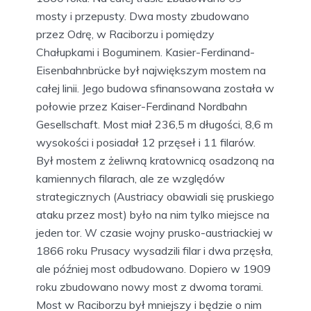
mosty i przepusty. Dwa mosty zbudowano
przez Odrę, w Raciborzu i pomiędzy
Chałupkami i Boguminem. Kasier-Ferdinand-
Eisenbahnbrücke był największym mostem na
całej linii. Jego budowa sfinansowana została w
połowie przez Kaiser-Ferdinand Nordbahn
Gesellschaft. Most miał 236,5 m długości, 8,6 m
wysokości i posiadał 12 przęseł i 11 filarów.
Był mostem z żeliwną kratownicą osadzoną na
kamiennych filarach, ale ze względów
strategicznych (Austriacy obawiali się pruskiego
ataku przez most) było na nim tylko miejsce na
jeden tor. W czasie wojny prusko-austriackiej w
1866 roku Prusacy wysadzili filar i dwa przęsła,
ale później most odbudowano. Dopiero w 1909
roku zbudowano nowy most z dwoma torami.
Most w Raciborzu był mniejszy i będzie o nim