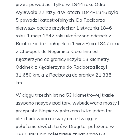
przez powodzie. Tylko w 1844 roku Odra
wylewała 22 razy, a w latach 1844-1846 było
5 powodzi katastrofalnych. Do Raciborza
pierwszy pociąg przyjechał 1 stycznia 1846
roku. 1 maja 1847 roku ukończono odcinek z
Raciborza do Chałupek, a 1 września 1847 roku
z Chałupek do Bogumina. Cała linia od
Kędzierzyna do granicy liczyła 53 kilometry.
Odcinek z Kędzierzyna do Raciborza liczył
31,650 km, a z Raciborza do granicy 21,335
km.
W ciągu trzechh lat na 53 kilometrowej trasie
usypano nasypy pod tory, wybudowano mosty i
przepusty. Najpierw położono tylko jeden tor,
ale zbudowano nasypy umożliwiające
położenie dwóch torów. Drugi tor położono w
1860 roku. Na całej trasie zbudowano 63