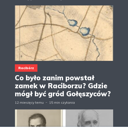
Racibórz
Co było zanim powstał
zamek w Raciborzu? Gdzie
mógł być gród Gołęszyców?
12 miesięcy temu
15 min czytania