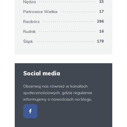
Nędza
15
Pietrowice Wielkie
17
Racibórz
286
Rudnik
16
Śląsk
178
Social media
Obserwuj nas również w kanałach
społecznościowych, gdzie regularnie
informujemy o nowościach na blogu.