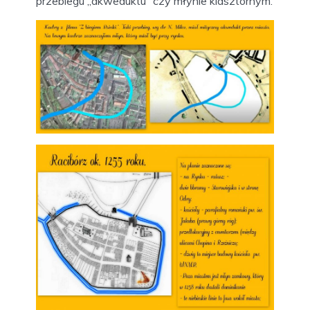
przebiegu „akweduktu” czy młynie klasztornym.