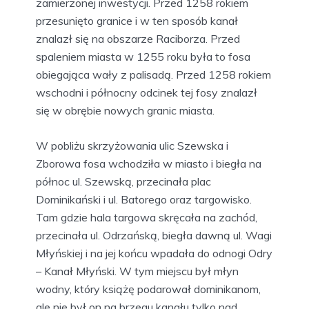
zamierzonej inwestycji. Przed 1258 rokiem
przesunięto granice i w ten sposób kanał
znalazł się na obszarze Raciborza. Przed
spaleniem miasta w 1255 roku była to fosa
obiegająca wały z palisadą. Przed 1258 rokiem
wschodni i północny odcinek tej fosy znalazł
się w obrębie nowych granic miasta.
W pobliżu skrzyżowania ulic Szewska i
Zborowa fosa wchodziła w miasto i biegła na
północ ul. Szewską, przecinała plac
Dominikański i ul. Batorego oraz targowisko.
Tam gdzie hala targowa skręcała na zachód,
przecinała ul. Odrzańską, biegła dawną ul. Wagi
Młyńskiej i na jej końcu wpadała do odnogi Odry
– Kanał Młyński. W tym miejscu był młyn
wodny, który książę podarował dominikanom,
ale nie był on na brzegu kanału tylko nad