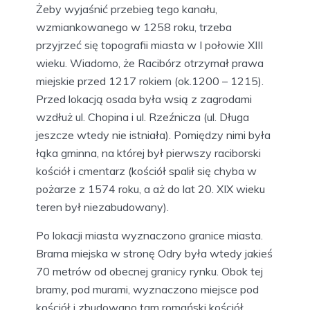
Żeby wyjaśnić przebieg tego kanału,
wzmiankowanego w 1258 roku, trzeba
przyjrzeć się topografii miasta w I połowie XIII
wieku. Wiadomo, że Racibórz otrzymał prawa
miejskie przed 1217 rokiem (ok.1200 – 1215).
Przed lokacją osada była wsią z zagrodami
wzdłuż ul. Chopina i ul. Rzeźnicza (ul. Długa
jeszcze wtedy nie istniała). Pomiędzy nimi była
łąka gminna, na której był pierwszy raciborski
kościół i cmentarz (kościół spalił się chyba w
pożarze z 1574 roku, a aż do lat 20. XIX wieku
teren był niezabudowany).
Po lokacji miasta wyznaczono granice miasta.
Brama miejska w stronę Odry była wtedy jakieś
70 metrów od obecnej granicy rynku. Obok tej
bramy, pod murami, wyznaczono miejsce pod
kościół i zbudowano tam romański kościół