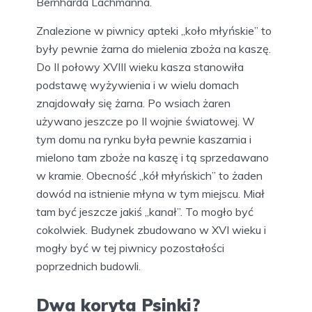
Bernharda Lachmanna.
Znalezione w piwnicy apteki „koło młyńskie” to
były pewnie żarna do mielenia zboża na kaszę.
Do II połowy XVIII wieku kasza stanowiła
podstawę wyżywienia i w wielu domach
znajdowały się żarna. Po wsiach żaren
używano jeszcze po II wojnie światowej. W
tym domu na rynku była pewnie kaszarnia i
mielono tam zboże na kaszę i tą sprzedawano
w kramie. Obecność „kół młyńskich” to żaden
dowód na istnienie młyna w tym miejscu. Miał
tam być jeszcze jakiś „kanał”. To mogło być
cokolwiek. Budynek zbudowano w XVI wieku i
mogły być w tej piwnicy pozostałości
poprzednich budowli.
Dwa koryta Psinki?