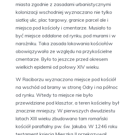
miasta zgodnie z zasadami urbanistycznymi
kolonizacji wschodniej wyznaczano nie tylko
siatkę ulic, plac targowy, granice parcel ale i
miejsca pod kościoły i cmentarze. Musiało to
być miejsce oddalone od rynku, pod murami i w
narożniku. Taka zasada lokowania kościołów
obowiązywała ze względu na przykościelne
cmentarze. Było to jeszcze przed okresem
wielkich epidemii od połowy XIV wieku.
W Raciborzu wyznaczono miejsce pod kościół
na wschód od bramy w stronę Odry i na północ
od rynku. Wtedy to miejsce nie było
przewidziane pod klasztor, a teren kościelny był
znacznie mniejszy. W pierwszych dwudziestu
latach XIII wieku zbudowano tam romański
kościół parafialny pw. św. Jakuba. W 1246 roku
testament księcia Mieszka II przekazywał