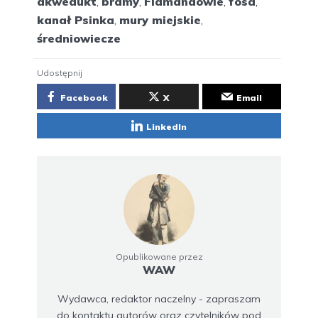
akwedukt
,
bramy
,
Flamandowie
,
fosa
,
kanał Psinka
,
mury miejskie
,
średniowiecze
Udostępnij
Facebook
X
Email
LinkedIn
Opublikowane przez
WAW
Wydawca, redaktor naczelny - zapraszam
do kontaktu autorów oraz czytelników pod