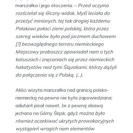
marszałka i jego otoczenia: –
Przed oczyma
rozścielał się śliczny widok. Myśl leciała do
przeżyć minionych, tej tak drogiej każdemu
Polakowi połaci ziemi polskiej, która przez
szereg wieków była pod jarzmem duchowem
[?] bezwzględnego terroru niemieckiego
.
Miejscowy proboszcz opowiadał nam o tych
katuszach i znęcaniach się przez niemieckich
hakatystów nad tymi Ślązakami, którzy dążyli
do połączenia się z Polską. (…).
Aliści wizyta marszałka nad granicą polsko-
niemiecką na pewno nie była zapowiedziana;
adiutant pisał nawet, że z pewną obawą
jechano na Górny Śląsk, gdyż
można było
również oczekiwać ukrytych prowokacyjnych
wystąpień wrogich nam elementów