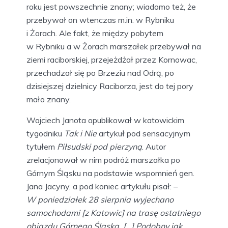
roku jest powszechnie znany; wiadomo też, że
przebywał on wtenczas m.in. w Rybniku
i Żorach. Ale fakt, że między pobytem
w Rybniku a w Żorach marszałek przebywał na
ziemi raciborskiej, przejeżdżał przez Kornowac,
przechadzał się po Brzeziu nad Odrą, po
dzisiejszej dzielnicy Raciborza, jest do tej pory
mało znany.
Wojciech Janota opublikował w katowickim
tygodniku
Tak i Nie
artykuł pod sensacyjnym
tytułem
Piłsudski pod pierzyną
. Autor
zrelacjonował w nim podróż marszałka po
Górnym Śląsku na podstawie wspomnień gen.
Jana Jacyny, a pod koniec artykułu pisał: –
W poniedziałek 28 sierpnia wyjechano
samochodami [z Katowic] na trasę ostatniego
objazdu Górnego Śląska. […] Podobny jak