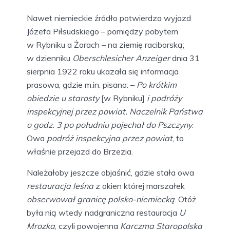
Nawet niemieckie źródło potwierdza wyjazd
Józefa Piłsudskiego – pomiędzy pobytem
w Rybniku a Żorach – na ziemię raciborską;
w dzienniku
Oberschlesicher Anzeiger
dnia 31
sierpnia 1922 roku ukazała się informacja
prasowa, gdzie m.in. pisano: –
Po krótkim
obiedzie u starosty
[w Rybniku]
i podróży
inspekcyjnej przez powiat, Naczelnik Państwa
o godz. 3 po południu pojechał do Pszczyny
.
Owa
podróż inspekcyjna przez powiat
, to
właśnie przejazd do Brzezia.
Należałoby jeszcze objaśnić, gdzie stała owa
restauracja leśna
z okien której marszałek
obserwował granicę polsko-niemiecką
. Otóż
była nią wtedy nadgraniczna restauracja
U
Mrozka
, czyli powojenna
Karczma Staropolska