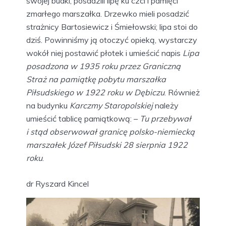
swojej budki, posadzili lipę ku czci i pamięci
zmarłego marszałka. Drzewko mieli posadzić
strażnicy Bartosiewicz i Śmiełowski; lipa stoi do
dziś. Powinniśmy ją otoczyć opieką, wystarczy
wokół niej postawić płotek i umieścić napis
Lipa
posadzona w 1935 roku przez Graniczną
Straż na pamiątkę pobytu marszałka
Piłsudskiego w 1922 roku w Dębiczu
. Również
na budynku
Karczmy Staropolskiej
należy
umieścić tablicę pamiątkową: –
Tu przebywał
i stąd obserwował granicę polsko-niemiecką
marszałek Józef Piłsudski 28 sierpnia 1922
roku
.
dr Ryszard Kincel