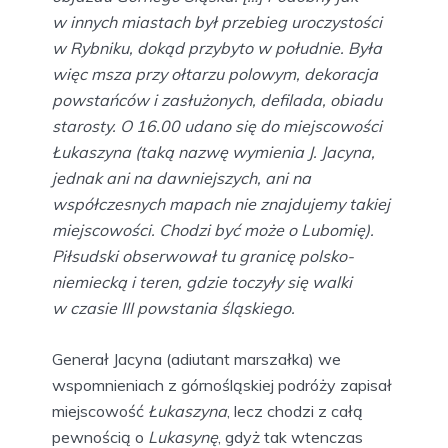
w innych miastach był przebieg uroczystości
w Rybniku, dokąd przybyto w południe. Była
więc msza przy ołtarzu polowym, dekoracja
powstańców i zasłużonych, defilada, obiadu
starosty. O 16.00 udano się do miejscowości
Łukaszyna (taką nazwę wymienia J. Jacyna,
jednak ani na dawniejszych, ani na
współczesnych mapach nie znajdujemy takiej
miejscowości. Chodzi być może o Lubomię).
Piłsudski obserwował tu granicę polsko-
niemiecką i teren, gdzie toczyły się walki
w czasie III powstania śląskiego.
Generał Jacyna (adiutant marszałka) we
wspomnieniach z górnośląskiej podróży zapisał
miejscowość
Łukaszyna
, lecz chodzi z całą
pewnością o
Lukasynę
, gdyż tak wtenczas