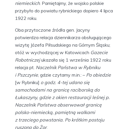
niemieckich
. Pamiętajmy, że wojsko polskie
przybyło do powiatu rybnickiego dopiero 4 lipca
1922 roku.
Oba przytoczone źródła gen. Jacyny
potwierdza relacja dziennikarza obsługującego
wizytę Józefa Piłsudskiego na Górnym Śląsku;
otóż w wychodzącej w Katowicach
Gazecie
Robotniczej
ukazała się 1 września 1922 roku
relacja pt.
Naczelnik Państwa w Rybniku
i Pszczynie
, gdzie czytamy m.in.: –
Po obiedzie
[w Rybniku]
o godz. 4-tej udano się
samochodami na granicę raciborską do
Łukaszyny, gdzie z okien restauracji leśnej p.
Naczelnik Państwa obserwował granicę
polsko-niemiecką, pamiętną walkami
z trzeciego powstania. Po krótkim postoju
ruszono do Żor
.