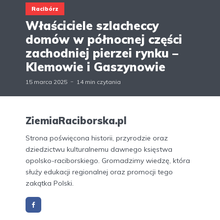
Racibórz
Właściciele szlacheccy
domów w północnej części
zachodniej pierzei rynku –
Klemowie i Gaszynowie
15 marca 2025
14 min czytania
ZiemiaRaciborska.pl
Strona poświęcona historii, przyrodzie oraz
dziedzictwu kulturalnemu dawnego księstwa
opolsko-raciborskiego. Gromadzimy wiedzę, która
służy edukacji regionalnej oraz promocji tego
zakątka Polski.