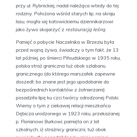
przy ul. Rybnickiej, nadal należąca wtedy do tej
rodziny. Położona wśród starych lip, na skraju
lasu, mogła się katowickiemu dziennikarzowi
jako żywo skojarzyć z
restauracją leśną
.
Pamięć o pobycie Naczelnika w Brzeziu była
przed wojną żywa, świadczy o tym fakt, że 13
lat później, po śmierci Piłsudskiego w 1935 roku,
polska straż graniczna tuż obok szlabanu
granicznego (do którego marszałek zapewne
doszedł, bo znane jest jego upodobanie do
bezpośrednich kontaktów z żołnierzami)
posadziła lipę ku czci twórcy odrodzonej Polski.
Wiemy o tym z ciekawej relacji mieszkańca
Dębicza urodzonego w 1923 roku, przekazanej
p. Florianowi Burkowi; pamięta on z lat
szkolnych, iż strażnicy graniczni, tuż obok