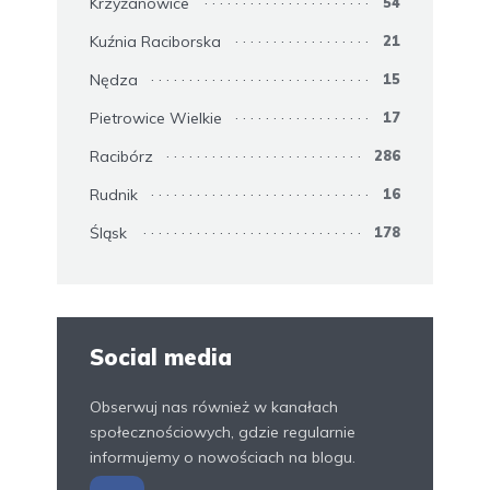
Krzyżanowice
54
Kuźnia Raciborska
21
Nędza
15
Pietrowice Wielkie
17
Racibórz
286
Rudnik
16
Śląsk
178
Social media
Obserwuj nas również w kanałach
społecznościowych, gdzie regularnie
informujemy o nowościach na blogu.