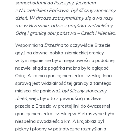
samochodami do Pszczyny. Jechałem
z Naczelnikiem Państwa, był śliczny słoneczny
dzień. W drodze zatrzymaliśmy się dwa razy,
raz w Brzezinie, gdzie z pagórka widzieliśmy
Odrę i granicę obu państwa – Czech i Niemie
c.
Wspomniana
Brzezina
to oczywiście Brzezie,
gdyż na dawnej polsko-niemieckiej granicy
w tym rejonie nie było miejscowości o podobnej
nazwie, skąd z pagórka można było oglądać
Odrę, A za nią granicę niemiecko-czeską. Inną
sprawą jest widzialność tej granicy z tamtego
miejsca, ale ponieważ
był śliczny słoneczny
dzień
, więc było to z pewnością możliwe,
przecie z Brzezia w prostej linii do ówczesnej
granicy niemiecko-czeskiej w Pietraszynie było
niespełna dwadzieścia km. A krajobraz był
piękny i płodny w patriotyczne rozmyślania