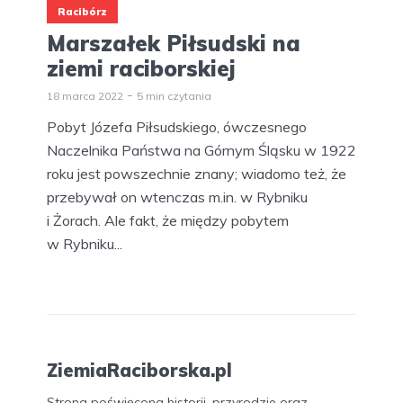
Racibórz
Marszałek Piłsudski na
ziemi raciborskiej
18 marca 2022
5 min czytania
Pobyt Józefa Piłsudskiego, ówczesnego
Naczelnika Państwa na Górnym Śląsku w 1922
roku jest powszechnie znany; wiadomo też, że
przebywał on wtenczas m.in. w Rybniku
i Żorach. Ale fakt, że między pobytem
w Rybniku...
ZiemiaRaciborska.pl
Strona poświęcona historii, przyrodzie oraz