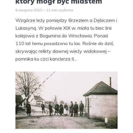
który mógł być miastem
6 sierpnia 2023
11 min czytania
Wzgórze leży pomiędzy Brzeziem a Dębiczem i
Lukasyną. W połowie XIX w. miała tu biec linii
kolejowa z Bogumina do Wrocławia. Ponad
110 lat temu posadzono tu las. Rośnie do dziś,
skrywając relikty dawnej wieży widokowej –
pomnika ku czci kanclerza II...