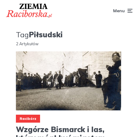
Menu
Tag
Piłsudski
2 Artykułów
Racibórz
Wzgórze Bismarck i las,