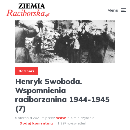
Menu
Racibórz
Henryk Swoboda.
Wspomnienia
raciborzanina 1944-1945
(7)
9 sierpnia 2021
przez
WAW
4 min czytania
Dodaj komentarz
1 297 wyświetleń