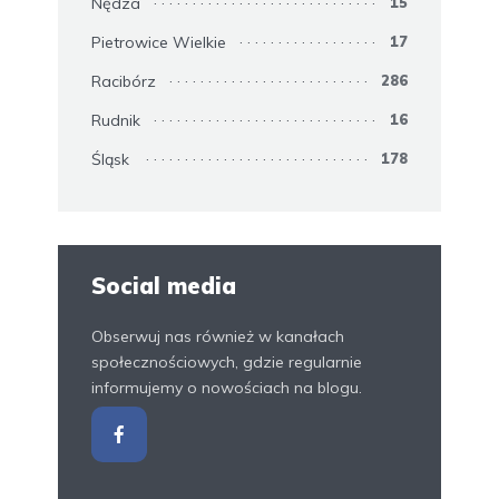
Nędza
15
Pietrowice Wielkie
17
Racibórz
286
Rudnik
16
Śląsk
178
Social media
Obserwuj nas również w kanałach
społecznościowych, gdzie regularnie
informujemy o nowościach na blogu.