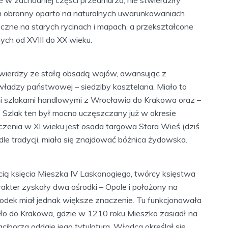
m obronny oparto na naturalnych uwarunkowaniach
czne na starych rycinach i mapach, a przekształcone
ch od XVIII do XX wieku.
twierdzy ze stałą obsadą wojów, awansując z
 władzy państwowej – siedziby kasztelana. Miało to
i szlakami handlowymi z Wrocławia do Krakowa oraz –
 Szlak ten był mocno uczęszczany już w okresie
enia w XI wieku jest osada targowa Stara Wieś (dziś
dle tradycji, miała się znajdować bóżnica żydowska.
ią księcia Mieszka IV Laskonogiego, twórcy księstwa
rakter zyskały dwa ośrodki – Opole i położony na
rodek miał jednak większe znaczenie. Tu funkcjonowała
 było do Krakowa, gdzie w 1210 roku Mieszko zasiadł na
ciborza oddaje jego tytulatura. Władca określał się