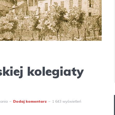
skiej kolegiaty
tania
Dodaj komentarz
1 643 wyświetleń