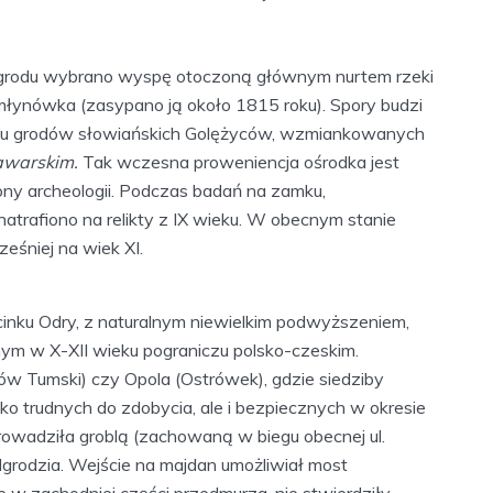
o grodu wybrano wyspę otoczoną głównym nurtem rzeki
młynówka (zasypano ją około 1815 roku). Spory budzi
ęciu grodów słowiańskich Golężyców, wzmiankowanych
awarskim.
Tak wczesna proweniencja ośrodka jest
ny archeologii. Podczas badań na zamku,
natrafiono na relikty z IX wieku. W obecnym stanie
śniej na wiek XI.
nku Odry, z naturalnym niewielkim podwyższeniem,
nym w X-XII wieku pograniczu polsko-czeskim.
ów Tumski) czy Opola (Ostrówek), gdzie siedziby
ko trudnych do zdobycia, ale i bezpiecznych w okresie
rowadziła groblą (zachowaną w biegu obecnej ul.
dgrodzia. Wejście na majdan umożliwiał most
 w zachodniej części przedmurza, nie stwierdziły