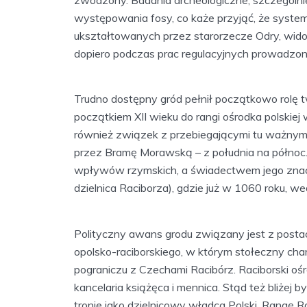
występowania fosy, co każe przyjąć, że syste
ukształtowanych przez starorzecze Odry, wido
dopiero podczas prac regulacyjnych prowadzony
Trudno dostępny gród pełnił początkowo rolę 
początkiem XII wieku do rangi ośrodka polskiej
również związek z przebiegającymi tu ważnym
przez Bramę Morawską – z południa na północ.
wpływów rzymskich, a świadectwem jego znacz
dzielnica Raciborza), gdzie już w 1060 roku, we
Polityczny awans grodu związany jest z postac
opolsko-raciborskiego, w którym stołeczny cha
pograniczu z Czechami Racibórz. Raciborski oś
kancelaria książęca i mennica. Stąd też bliżej
tronie jako dzielnicowy władca Polski. Rangę Ra