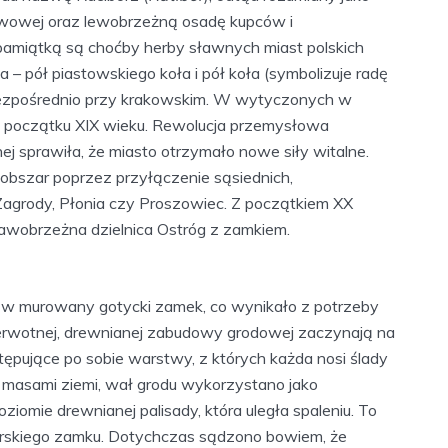
wowej oraz lewobrzeżną osadę kupców i
 pamiątką są choćby herby sławnych miast polskich
 – pół piastowskiego koła i pół koła (symbolizuje radę
 bezpośrednio przy krakowskim. W wytyczonych w
o początku XIX wieku. Rewolucja przemysłowa
 sprawiła, że miasto otrzymało nowe siły witalne.
 obszar poprzez przyłączenie sąsiednich,
agrody, Płonia czy Proszowiec. Z początkiem XX
rawobrzeżna dzielnica Ostróg z zamkiem.
w murowany gotycki zamek, co wynikało z potrzeby
ierwotnej, drewnianej zabudowy grodowej zaczynają na
tępujące po sobie warstwy, z których każda nosi ślady
u masami ziemi, wał grodu wykorzystano jako
iomie drewnianej palisady, która uległa spaleniu. To
iborskiego zamku. Dotychczas sądzono bowiem, że