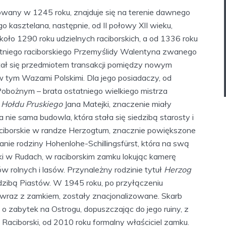
wany w 1245 roku, znajduje się na terenie dawnego
o kasztelana, następnie, od II połowy XII wieku,
około 1290 roku udzielnych raciborskich, a od 1336 roku
atniego raciborskiego Przemyślidy Walentyna zwanego
ał się przedmiotem transakcji pomiędzy nowym
 tym Wazami Polskimi. Dla jego posiadaczy, od
bożnym – brata ostatniego wielkiego mistrza
w
Hołdu Pruskiego
Jana Matejki, znaczenie miały
 nie sama budowla, która stała się siedzibą starosty i
aciborskie w randze Herzogtum, znacznie powiększone
anie rodziny Hohenlohe-Schillingsfürst, która na swą
acki w Rudach, w raciborskim zamku lokując kamerę
 rolnych i lasów. Przynależny rodzinie tytuł
Herzog
dzibą Piastów. W 1945 roku, po przyłączeniu
, wraz z zamkiem, zostały znacjonalizowane. Skarb
o zabytek na Ostrogu, dopuszczając do jego ruiny, z
Raciborski, od 2010 roku formalny właściciel zamku.