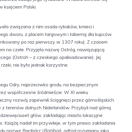
w księciem Polski.
ała związana z nim osada rybaków, kmieci i
cego dworu, z placem targowym i taberną dla kupców
miankowany po raz pierwszy w 1307 roku). Z czasem
em na czele. Przyjęła nazwę Ostróg, nawiązującą
cego (Ostroh – z czeskiego opalisadowanie). Jej
zeki, nie było jednak korzystne.
rzegu Odry, naprzeciwko grodu, na bezpiecznym
ez współczesne śródmieście. W XI wieku
iczny rozwój zapewnili ściągnięci przez górnośląskich
z terenów dolnych Niderlandów. Przybyli nad górną
o dziewięciuset głów, zakładając miasto lokacyjne
 Książę nadał im przywileje, w tym prawo zakładania
odu nazwę Racibórz (
Ratibor
), odtąd rozumiany jako