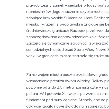
prawobrzeżny zamek – siedzibę władzy państ
rzemieślników. Jego znaczenie szybko rosło, a
zdobiące krakowskie Sukiennice. Herb Raciborza
miejską) – razem z wrocławskim znajduje się
średniowieczu granicach Racibórz przetrwał d
zapoczątkowana doprowadzeniem kolei żelaznej
Zaczęło się dynamicznie zaludniać i zwiększać
samodzielnych dotąd osad Stara Wieś, Nowe Z
wieku w granicach miasta znalazła się także p
Za rozwojem miasta poszła przebudowa grodu 
wzmocnienia prestiżu dworu władcy. Relikty p
poziomie od 2 do 2,5 metra. Zajmują cztery nas
pożaru. W I połowie XIII wieku, po wzmocnieni
fundament pod mury ceglane. Stanęły one na poz
odkrycie rzuciło nowe światło na historię rac