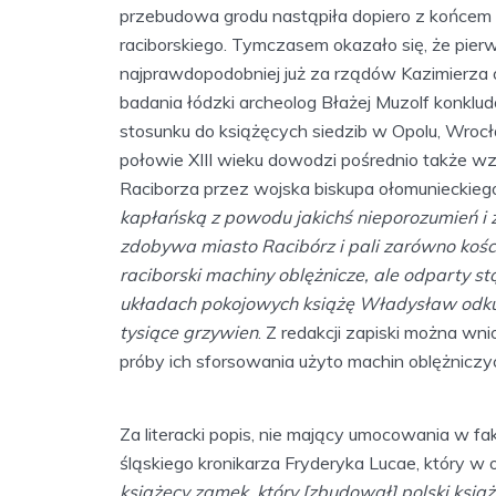
przebudowa grodu nastąpiła dopiero z końcem X
raciborskiego. Tymczasem okazało się, że pie
najprawdopodobniej już za rządów Kazimierza
badania łódzki archeolog Błażej Muzolf konklud
stosunku do książęcych siedzib w Opolu, Wrocł
połowie XIII wieku dowodzi pośrednio także w
Raciborza przez wojska biskupa ołomunieckieg
kapłańską z powodu jakichś nieporozumień i 
zdobywa miasto Racibórz i pali zarówno kości
raciborski machiny oblężnicze, ale odparty st
układach pokojowych książę Władysław odkup
tysiące grzywien
. Z redakcji zapiski można wn
próby ich sforsowania użyto machin oblężniczy
Za literacki popis, nie mający umocowania w 
śląskiego kronikarza Fryderyka Lucae, który w 
książęcy zamek, który [zbudował] polski ksią