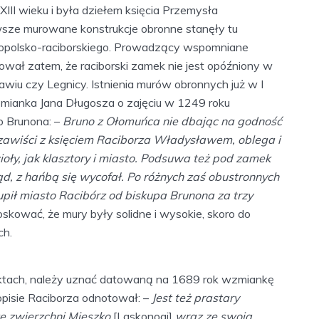
III wieku i była dziełem księcia Przemysła
rwsze murowane konstrukcje obronne stanęły tu
 opolsko-raciborskiego. Prowadzący wspomniane
ował zatem, że raciborski zamek nie jest opóźniony w
awiu czy Legnicy. Istnienia murów obronnych już w I
zmianka Jana Długosza o zajęciu w 1249 roku
o Brunona: –
Bruno z Ołomuńca nie dbając na godność
zawiści z księciem Raciborza Władysławem, oblega i
oły, jak klasztory i miasto. Podsuwa też pod zamek
ąd, z hańbą się wycofał. Po różnych zaś obustronnych
ił miasto Racibórz od biskupa Brunona za trzy
ioskować, że mury były solidne i wysokie, skoro do
ch.
faktach, należy uznać datowaną na 1689 rok wzmiankę
opisie Raciborza odnotował: –
Jest też prastary
żę zwierzchni Mieszko
[Laskonogi]
wraz ze swoją