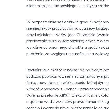
mianem księcia raciborskiego a u schyłku rządó
W bezpośrednim sąsiedztwie grodu funkcjonow
rzemieślników pracujących na potrzeby książę
oraz kościołem p.w. św. Jana Chrzciciela (wz
przekształciła się w samodzielną gminę z wójt
wyraźnie do obronnego charakteru grodu książę
położenie, ze względu na narażenie na wylewy r
Racibórz jako miasto rozwinął się na lewym b
podczas powodzi wzniesieniu zajmowanym prz
funkcjonowała tu niewielka osada, której dynam
władców osadnicy z Zachodu, prawdopodobnie 
Odrę na przełomie XII/XIII wieku w licznie okoł
rządzone wedle wzorców prawa flamandzkiego.
cechów i warzenia piwa. Miasto przejęło od gr