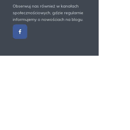
Obserwuj nas również w kanałach
społecznościowych, gdzie regularnie
informujemy o nowościach na blogu.