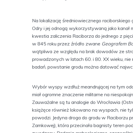
Na lokalizację średniowiecznego raciborskieg
Odry i jej odnogą wykorzystywaną jako kanał 
kwestia zaliczenia Raciborza do jednego z pi
w 845 roku przez źródło zwane
Geografem B
wątpliwa ze względu na brak dowodów ze stro
prowadzonych w latach 60. i 80. XX wieku, nie 
badań, powstanie grodu można datować najwcze
Wybór wyspy wzdłuż meandrującej na tym odci
miał ogromne znaczenie militarne na niespokoj
Zauważalne są tu analogie do Wrocławia (Ostr
książęce również lokowano na wyspach, nie tyl
powodzi. Jedyna droga do grodu w Raciborzu p
Zamkowej), która przecinała bagnisty teren po
zwodzony. Badania archeologiczne, szczególnie