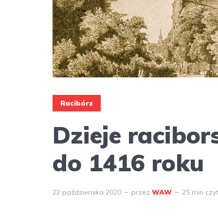
Racibórz
Dzieje racibor
do 1416 roku
22 października 2020
przez
WAW
25 min czy