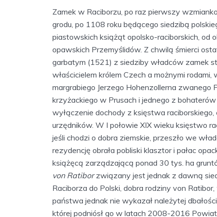
Zamek w Raciborzu, po raz pierwszy wzmianko
grodu, po 1108 roku będącego siedzibą polskieg
piastowskich książąt opolsko-raciborskich, od 
opawskich Przemyślidów. Z chwilą śmierci ost
garbatym (1521) z siedziby władców zamek st
właścicielem królem Czech a możnymi rodami, w
margrabiego Jerzego Hohenzollerna zwanego Po
krzyżackiego w Prusach i jednego z bohateró
wyłączenie dochody z księstwa raciborskiego, a
urzędników. W I połowie XIX wieku księstwo r
jeśli chodzi o dobra ziemskie, przeszło we wład
rezydencję obrała pobliski klasztor i pałac op
książęcą zarządzającą ponad 30 tys. ha gruntów
von Ratibor
związany jest jednak z dawną sie
Raciborza do Polski, dobra rodziny von Ratibor
państwa jednak nie wykazał należytej dbałości 
której podniósł go w latach 2008-2016 Powiat 