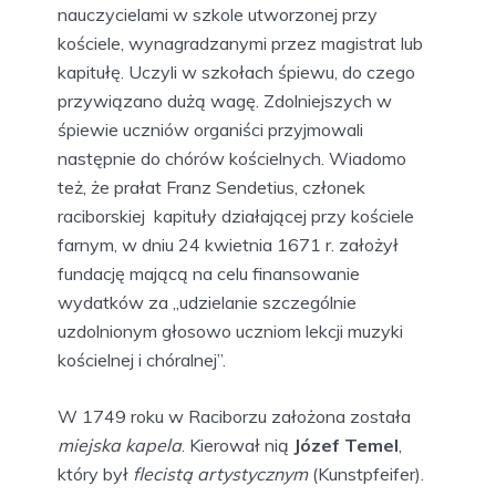
nauczycielami w szkole utworzonej przy
kościele, wynagradzanymi przez magistrat lub
kapitułę. Uczyli w szkołach śpiewu, do czego
przywiązano dużą wagę. Zdolniejszych w
śpiewie uczniów organiści przyjmowali
następnie do chórów kościelnych. Wiadomo
też, że prałat Franz Sendetius, członek
raciborskiej kapituły działającej przy kościele
farnym, w dniu 24 kwietnia 1671 r. założył
fundację mającą na celu finansowanie
wydatków za „udzielanie szczególnie
uzdolnionym głosowo uczniom lekcji muzyki
kościelnej i chóralnej”.
W 1749 roku w Raciborzu założona została
miejska kapela
. Kierował nią
Józef Temel
,
który był
flecistą artystycznym
(Kunstpfeifer).