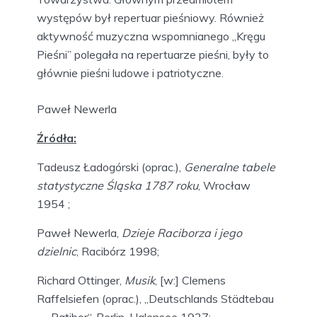
występów był repertuar pieśniowy. Również
aktywność muzyczna wspomnianego „Kręgu
Pieśni” polegała na repertuarze pieśni, były to
głównie pieśni ludowe i patriotyczne.
Paweł Newerla
Źródła:
Tadeusz Ładogórski (oprac.),
Generalne tabele
statystyczne Śląska 1787 roku
, Wrocław
1954 ;
Paweł Newerla,
Dzieje Raciborza i jego
dzielnic
, Racibórz 1998;
Richard Ottinger,
Musik
, [w:] Clemens
Raffelsiefen (oprac.), „Deutschlands Städtebau
— Ratibor“, Berlin-Halensee 1927;