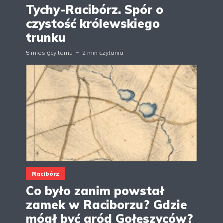
Tychy-Racibórz. Spór o
czystość królewskiego
trunku
5 miesięcy temu
2 min czytania
Racibórz
Co było zanim powstał
zamek w Raciborzu? Gdzie
mógł być gród Gołęszyców?