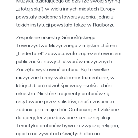
Muzyki), działającego do dziś (ze swoją słynną
„złotą salą”) w wielu innych miastach Europy
powstały podobne stowarzyszenia. Jedna z
takich instytucji powstała także w Raciborzu.
Zespolenie orkiestry Górnośląskiego
Towarzystwa Muzycznego z męskim chórem
„Liedertafel” zaowocowało zaprezentowaniem
publiczności nowych utworów muzycznych.
Zaczęto wystawiać oratoria. Są to wielkie
muzyczne formy wokalno–instrumentalne, w
których biorą udział śpiewacy –soliści, chór i
orkiestra. Niektóre fragmenty oratoriów są
recytowane przez solistów, choć czasami to
zadanie przejmuje chór. Oratorium jest zbliżone
do opery, lecz pozbawione scenicznej akcji.
Tematyka oratoriów bywa zazwyczaj religijna,
oparta na żywotach świętych albo na