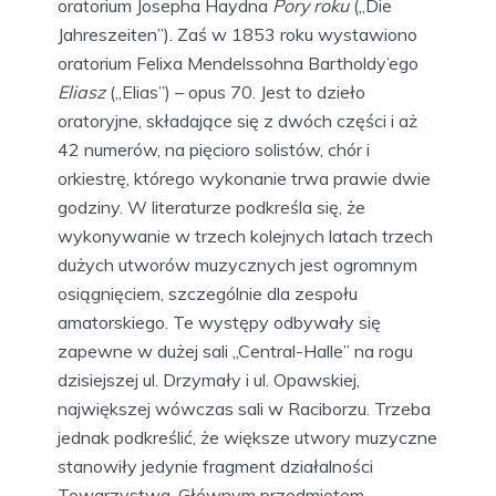
oratorium Josepha Haydna
Pory roku
(„Die
Jahreszeiten”). Zaś w 1853 roku wystawiono
oratorium Felixa Mendelssohna Bartholdy’ego
Eliasz
(„Elias”) – opus 70. Jest to dzieło
oratoryjne, składające się z dwóch części i aż
42 numerów, na pięcioro solistów, chór i
orkiestrę, którego wykonanie trwa prawie dwie
godziny. W literaturze podkreśla się, że
wykonywanie w trzech kolejnych latach trzech
dużych utworów muzycznych jest ogromnym
osiągnięciem, szczególnie dla zespołu
amatorskiego. Te występy odbywały się
zapewne w dużej sali „Central-Halle” na rogu
dzisiejszej ul. Drzymały i ul. Opawskiej,
największej wówczas sali w Raciborzu. Trzeba
jednak podkreślić, że większe utwory muzyczne
stanowiły jedynie fragment działalności
Towarzystwa. Głównym przedmiotem