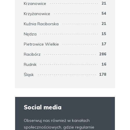
Krzanowice
21
Krzyżanowice
54
Kuźnia Raciborska
21
Nędza
15
Pietrowice Wielkie
17
Racibórz
286
Rudnik
16
Śląsk
178
Social media
Obserwuj nas również w kanałach
społecznościowych, gdzie regularnie