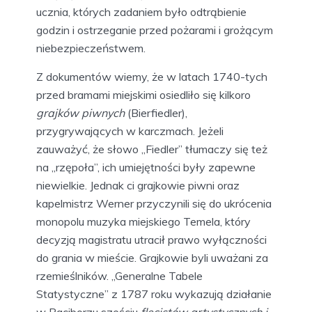
ucznia, których zadaniem było odtrąbienie
godzin i ostrzeganie przed pożarami i grożącym
niebezpieczeństwem.
Z dokumentów wiemy, że w latach 1740-tych
przed bramami miejskimi osiedliło się kilkoro
grajków piwnych
(Bierfiedler),
przygrywających w karczmach. Jeżeli
zauważyć, że słowo „Fiedler” tłumaczy się też
na „rzępoła”, ich umiejętności były zapewne
niewielkie. Jednak ci grajkowie piwni oraz
kapelmistrz Werner przyczynili się do ukrócenia
monopolu muzyka miejskiego Temela, który
decyzją magistratu utracił prawo wyłączności
do grania w mieście. Grajkowie byli uważani za
rzemieślników. „Generalne Tabele
Statystyczne” z 1787 roku wykazują działanie