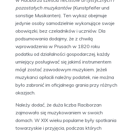
w Raciborzu sześciu
flecistów artystycznych i
pozostałych muzykantów
(Kunstpfeifer und
sonstige Musikanten). Ten wykaz obejmuje
jedynie osoby samodzielnie wykonujące swoje
obowiązki, bez czeladników i uczniów. Dla
podsumowania dodajmy, że z chwilą
wprowadzenia w Prusach w 1820 roku
podatku od działalności gospodarczej, każdy
umiejący posługiwać się jakimś instrumentem
mógł zostać zawodowym muzykiem. Jeżeli
muzykanci opłacili należny podatek, nie można
było zabronić im oficjalnego grania przy różnych
okazjach.
Należy dodać, że duża liczba Raciborzan
zajmowało się muzykowaniem w swoich
domach. W XIX wieku popularne były spotkania
towarzyskie i przyjęcia, podczas których