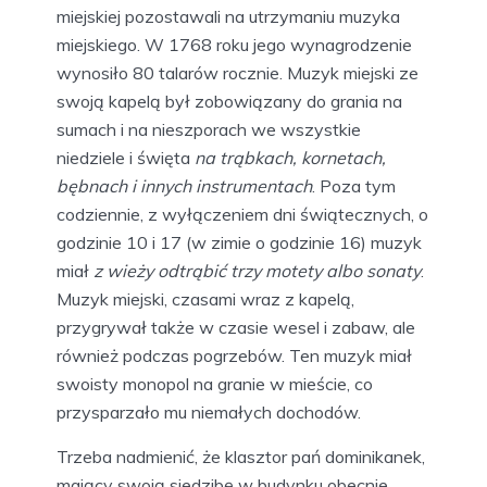
miejskiej pozostawali na utrzymaniu muzyka
miejskiego. W 1768 roku jego wynagrodzenie
wynosiło 80 talarów rocznie. Muzyk miejski ze
swoją kapelą był zobowiązany do grania na
sumach i na nieszporach we wszystkie
niedziele i święta
na trąbkach, kornetach,
bębnach i innych instrumentach
. Poza tym
codziennie, z wyłączeniem dni świątecznych, o
godzinie 10 i 17 (w zimie o godzinie 16) muzyk
miał
z wieży odtrąbić trzy motety albo sonaty
.
Muzyk miejski, czasami wraz z kapelą,
przygrywał także w czasie wesel i zabaw, ale
również podczas pogrzebów. Ten muzyk miał
swoisty monopol na granie w mieście, co
przysparzało mu niemałych dochodów.
Trzeba nadmienić, że klasztor pań dominikanek,
mający swoją siedzibę w budynku obecnie