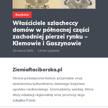
Racibórz
Właściciele szlacheccy
domów w północnej części
zachodniej pierzei rynku –
Klemowie i Gaszynowie
15 marca 2025
14 min czytania
ZiemiaRaciborska.pl
Strona poświęcona historii, przyrodzie oraz
dziedzictwu kulturalnemu dawnego księstwa
opolsko-raciborskiego. Gromadzimy wiedzę, która
służy edukacji regionalnej oraz promocji tego
zakątka Polski.