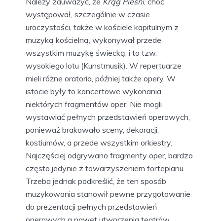
Należy zauważyć, że
Krąg Pieśni
, choć
występował, szczególnie w czasie
uroczystości, także w kościele kapitulnym z
muzyką kościelną, wykonywał przede
wszystkim muzykę świecką, i to tzw.
wysokiego lotu (Kunstmusik). W repertuarze
mieli różne oratoria, później także opery. W
istocie były to koncertowe wykonania
niektórych fragmentów oper. Nie mogli
wystawiać pełnych przedstawień operowych,
ponieważ brakowało sceny, dekoracji,
kostiumów, a przede wszystkim orkiestry.
Najczęściej odgrywano fragmenty oper, bardzo
często jedynie z towarzyszeniem fortepianu.
Trzeba jednak podkreślić, że ten sposób
muzykowania stanowił pewne przygotowanie
do prezentacji pełnych przedstawień
operowych a nawet utworzenia teatrów