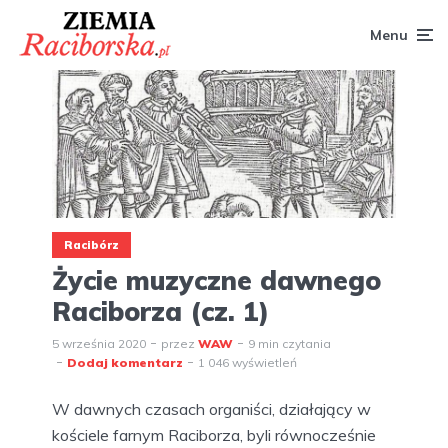
Menu
Racibórz
Życie muzyczne dawnego
Raciborza (cz. 1)
5 września 2020
przez
WAW
9 min czytania
Dodaj komentarz
1 046 wyświetleń
W dawnych czasach organiści, działający w
kościele farnym Raciborza, byli równocześnie