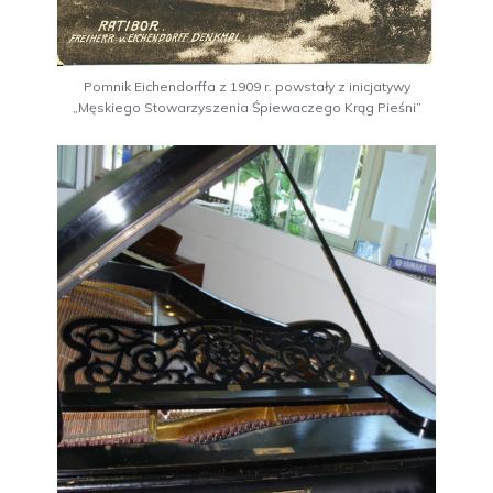
Pomnik Eichendorffa z 1909 r. powstały z inicjatywy
„Męskiego Stowarzyszenia Śpiewaczego Krąg Pieśni”