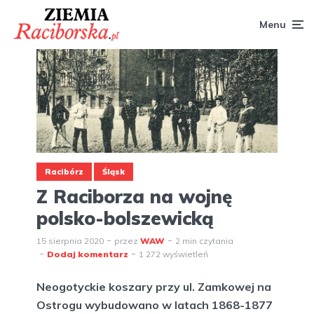
Menu
Racibórz
Śląsk
Z Raciborza na wojnę
polsko-bolszewicką
15 sierpnia 2020
przez
WAW
2 min czytania
Dodaj komentarz
1 272 wyświetleń
Neogotyckie koszary przy ul. Zamkowej na
Ostrogu wybudowano w latach 1868-1877