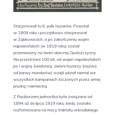
Stacjonował tu 6. pułk huzarów. Powstał
w 1808 roku i początkowo stacjonował
w Ząbkowicach, a po zakończeniu wojen
napoleońskich (w 1819 roku) został
przeniesiony na teren obecnej Opolszczyzny.
Na przestrzeni 100 lat, od wojen napoleońskich
po I wojnę światową, zieloni huzarzy (nazwa
od barwy mundurów) wzięli udział niemal we
wszystkich kampaniach toczonych przez armię
pruską i niemiecką.
Z Raciborzem jednostka była związana od
1894 aż do lipca 1919 roku, kiedy została
rozformowana na mocy traktatu wersalskiego.