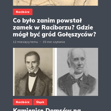
Racibórz
Co było zanim powstał
zamek w Raciborzu? Gdzie
mógł być gród Gołęszyców?
12 miesięcy temu
15 min czytania
Racibórz
Śląsk
Kamienice Domsów na