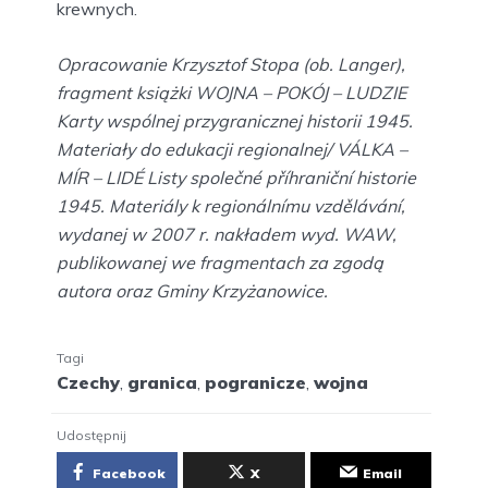
krewnych.
Opracowanie Krzysztof Stopa (ob. Langer),
fragment książki WOJNA – POKÓJ – LUDZIE
Karty wspólnej przygranicznej historii 1945.
Materiały do edukacji regionalnej/ VÁLKA –
MÍR – LIDÉ Listy společné příhraniční historie
1945. Materiály k regionálnímu vzdělávání,
wydanej w 2007 r. nakładem wyd. WAW,
publikowanej we fragmentach za zgodą
autora oraz Gminy Krzyżanowice.
Tagi
Czechy
,
granica
,
pogranicze
,
wojna
Udostępnij
Facebook
X
Email