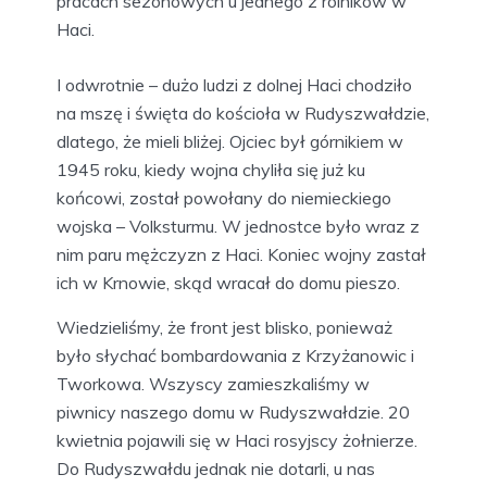
pracach sezonowych u jednego z rolników w
Haci.
I odwrotnie – dużo ludzi z dolnej Haci chodziło
na mszę i święta do kościoła w Rudyszwałdzie,
dlatego, że mieli bliżej. Ojciec był górnikiem w
1945 roku, kiedy wojna chyliła się już ku
końcowi, został powołany do niemieckiego
wojska – Volksturmu. W jednostce było wraz z
nim paru mężczyzn z Haci. Koniec wojny zastał
ich w Krnowie, skąd wracał do domu pieszo.
Wiedzieliśmy, że front jest blisko, ponieważ
było słychać bombardowania z Krzyżanowic i
Tworkowa. Wszyscy zamieszkaliśmy w
piwnicy naszego domu w Rudyszwałdzie. 20
kwietnia pojawili się w Haci rosyjscy żołnierze.
Do Rudyszwałdu jednak nie dotarli, u nas