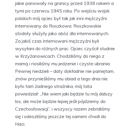
jakie panowały na granicy przed 1938 rokiem a
tymi po czerwcu 1945 roku. Po wejściu wojsk
polskich mój ojciec był tak jak inni mężczyźni
internowany do Roszkowa. Roszkowskie
stodoły służyły jako obóz dla internowanych.
Za jakiś czas internowani mężczyźni byli
wysyłani do różnych prac. Ojciec czyścił studnie
w Krzyżanowicach. Chodziliśmy do niego z
mamą i nosiliśmy mu jedzenie i czyste ubrania.
Pewnej niedzieli – daty dokładnie nie pamiętam,
znów przynieśliśmy mu obiad a tego dnia nie
było tam żadnego strażnika, mój tata
powiedział: „Nie wiem jaki będzie tu mój dalszy
los, ale może będzie lepiej jeśli pójdziemy do
Czechosłowacji”, i wszyscy razem zebraliśmy
się i odeszliśmy jeszcze tej samem chwili do
Haci.