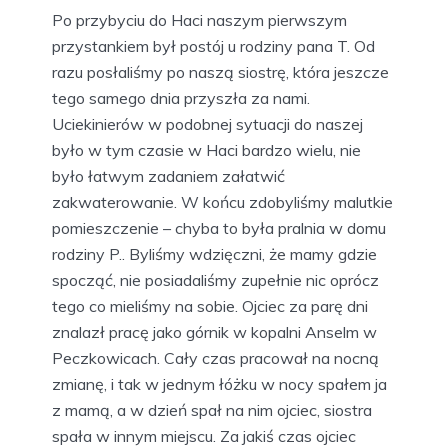
Po przybyciu do Haci naszym pierwszym
przystankiem był postój u rodziny pana T. Od
razu posłaliśmy po naszą siostrę, która jeszcze
tego samego dnia przyszła za nami.
Uciekinierów w podobnej sytuacji do naszej
było w tym czasie w Haci bardzo wielu, nie
było łatwym zadaniem załatwić
zakwaterowanie. W końcu zdobyliśmy malutkie
pomieszczenie – chyba to była pralnia w domu
rodziny P.. Byliśmy wdzięczni, że mamy gdzie
spocząć, nie posiadaliśmy zupełnie nic oprócz
tego co mieliśmy na sobie. Ojciec za parę dni
znalazł pracę jako górnik w kopalni Anselm w
Peczkowicach. Cały czas pracował na nocną
zmianę, i tak w jednym łóżku w nocy spałem ja
z mamą, a w dzień spał na nim ojciec, siostra
spała w innym miejscu. Za jakiś czas ojciec