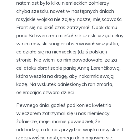
natomiast było kilku niemieckich żołnierzy
chyba sześciu, nawet w następnych dniach
rosyjskie wojska nie zajęły naszej miejscowości.
Front się na jakiś czas zatrzymał. Obok domu
pana Schwenzera mieścił się czeski urząd celny
w nim rosyjski snajper obserwował wszystko,
co działo się na niemieckiej (dziś polskiej)
stronie. Nie wiem, co nim powodowało, że za
cel ataku obrał sobie panią Annę Lorenčíkową,
która weszła na drogę, aby nakarmić swoją
kozę. Na wskutek odniesionych ran zmarła,
osierocając czworo dzieci.
Pewnego dnia, gdzieś pod koniec kwietnia
wieczorem zatrzymali się u nas niemieccy
żołnierze, mojej mamie powiedzieli, że
odchodzą, a do nas przyjdzie wojsko rosyjskie. I
rzeczywiście następnego dnia pojawiło się.