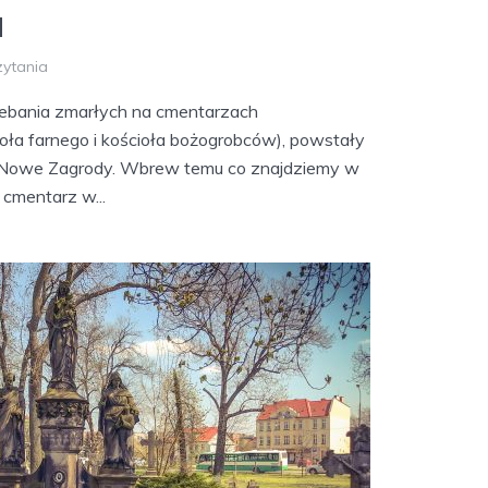
a
zytania
zebania zmarłych na cmentarzach
ioła farnego i kościoła bożogrobców), powstały
u Nowe Zagrody. Wbrew temu co znajdziemy w
o cmentarz w...