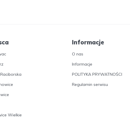
sca
Informacje
wac
O nas
rz
Informacje
 Raciborska
POLITYKA PRYWATNOŚCI
nowice
Regulamin serwisu
owice
wice Wielkie