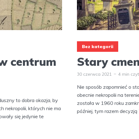
Bez kategorii
 w centrum
Stary cmen
30 czerwca 2021
4 min czy
Nie sposób zapomnieć o sta
obecnie nekropolii na teren
uszny to dobra okazja, by
została w 1960 roku zamkni
h nekropolii, których nie ma
później, tym razem decyzją 
wały się jedynie te