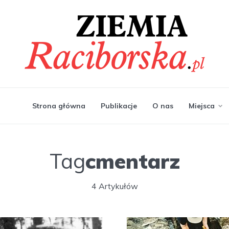
Strona główna
Publikacje
O nas
Miejsca
Tag
cmentarz
4 Artykułów