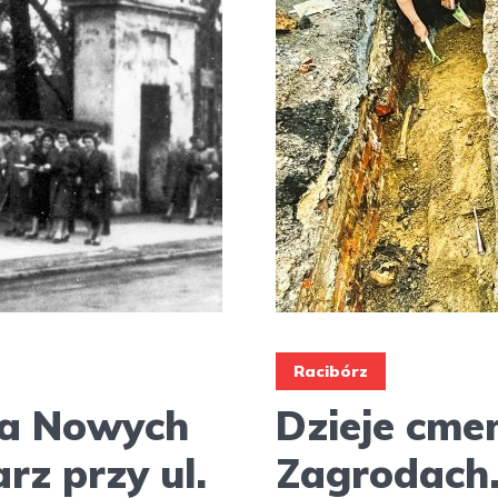
Racibórz
na Nowych
Dzieje cme
z przy ul.
Zagrodach.