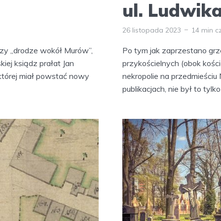
ul. Ludwik
26 listopada 2023
14 min c
rzy „drodze wokół Murów”,
Po tym jak zaprzestano gr
kiej ksiądz prałat Jan
przykościelnych (obok kośc
której miał powstać nowy
nekropolie na przedmieści
publikacjach, nie był to tylk