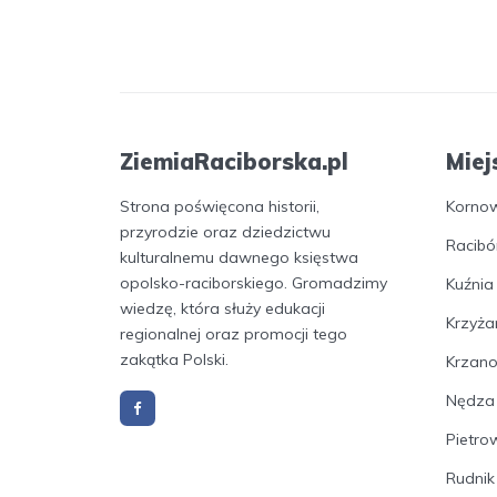
ZiemiaRaciborska.pl
Miej
Strona poświęcona historii,
Korno
przyrodzie oraz dziedzictwu
Racibó
kulturalnemu dawnego księstwa
opolsko-raciborskiego. Gromadzimy
Kuźnia
wiedzę, która służy edukacji
Krzyża
regionalnej oraz promocji tego
zakątka Polski.
Krzan
Nędza
Pietro
Rudnik