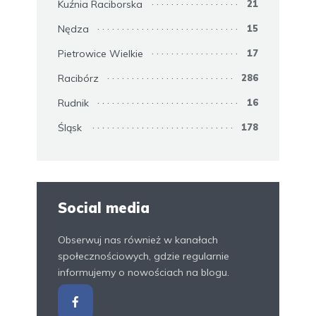
Kuźnia Raciborska
21
Nędza
15
Pietrowice Wielkie
17
Racibórz
286
Rudnik
16
Śląsk
178
Social media
Obserwuj nas również w kanałach
społecznościowych, gdzie regularnie
informujemy o nowościach na blogu.