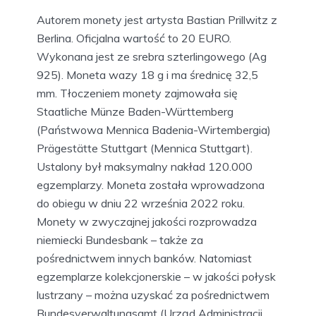
Autorem monety jest artysta Bastian Prillwitz z
Berlina. Oficjalna wartość to 20 EURO.
Wykonana jest ze srebra szterlingowego (Ag
925). Moneta wazy 18 g i ma średnicę 32,5
mm. Tłoczeniem monety zajmowała się
Staatliche Münze Baden-Württemberg
(Państwowa Mennica Badenia-Wirtembergia)
Prägestätte Stuttgart (Mennica Stuttgart).
Ustalony był maksymalny nakład 120.000
egzemplarzy. Moneta została wprowadzona
do obiegu w dniu 22 września 2022 roku.
Monety w zwyczajnej jakości rozprowadza
niemiecki Bundesbank – także za
pośrednictwem innych banków. Natomiast
egzemplarze kolekcjonerskie – w jakości połysk
lustrzany – można uzyskać za pośrednictwem
Bundesverwaltungsamt (Urząd Administracji