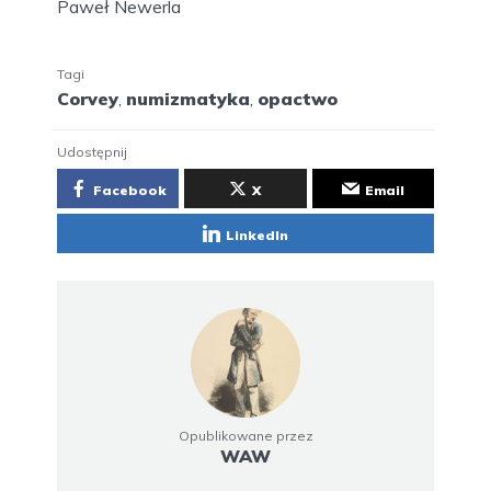
Paweł Newerla
Tagi
Corvey
,
numizmatyka
,
opactwo
Udostępnij
Facebook
X
Email
LinkedIn
Opublikowane przez
WAW