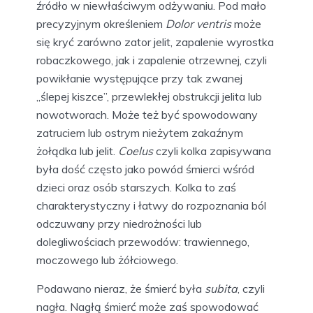
źródło w niewłaściwym odżywaniu. Pod mało
precyzyjnym określeniem
Dolor ventris
może
się kryć zarówno zator jelit, zapalenie wyrostka
robaczkowego, jak i zapalenie otrzewnej, czyli
powikłanie występujące przy tak zwanej
„ślepej kiszce”, przewlekłej obstrukcji jelita lub
nowotworach. Może też być spowodowany
zatruciem lub ostrym nieżytem zakaźnym
żołądka lub jelit.
Coelus
czyli kolka zapisywana
była dość często jako powód śmierci wśród
dzieci oraz osób starszych. Kolka to zaś
charakterystyczny i łatwy do rozpoznania ból
odczuwany przy niedrożności lub
dolegliwościach przewodów: trawiennego,
moczowego lub żółciowego.
Podawano nieraz, że śmierć była
subita
, czyli
nagła. Nagłą śmierć może zaś spowodować