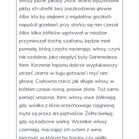
włosy jasne, jakoby złote, wolno kędziorawe,
jakby ich utrefił, bez zaszkodzenia głowie.
Albo: kto by olejkiem z migdałów gorzkich
napuścił grzebień, przy słońcu się nim czesał.
Albo: kilka żółtków ugotował w miodzie
przymieszał trochę szafranu, będzie miał
pomadę, którą często nacierając włosy, czyni
tak ozdobne, jako niegdyś były Ganimedesa.
Item. Korzenie łopionu dobrze wypłukawszy
utrzeć, utarte w ługu gotować i myć nim
głowę. Cudowna rzecz, jak długie włosy w
krótkim czasie rosną, prawie złote. Toż samo
pamięć umacnia. Item: włosy siwe żółknieją,
gdy wódka z liścia orzechowego ciągnioną
myte są przez dni piętnaście. Żółte bieleją,
gdy są kadzone siarką. Wszelkie włosy
czernieją, maczając ich octem z wina
mocnym, w którym by trociny czy opiłki