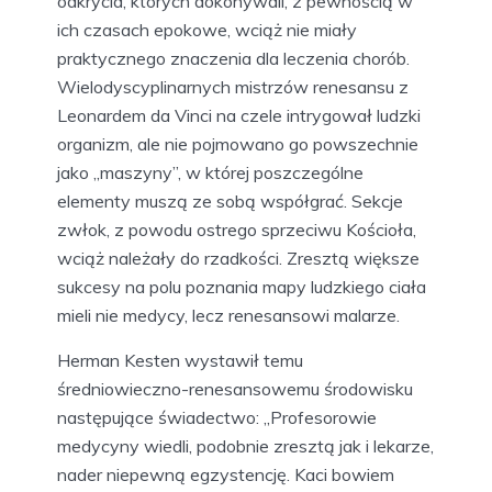
odkrycia, których dokonywali, z pewnością w
ich czasach epokowe, wciąż nie miały
praktycznego znaczenia dla leczenia chorób.
Wielodyscyplinarnych mistrzów renesansu z
Leonardem da Vinci na czele intrygował ludzki
organizm, ale nie pojmowano go powszechnie
jako „maszyny”, w której poszczególne
elementy muszą ze sobą współgrać. Sekcje
zwłok, z powodu ostrego sprzeciwu Kościoła,
wciąż należały do rzadkości. Zresztą większe
sukcesy na polu poznania mapy ludzkiego ciała
mieli nie medycy, lecz renesansowi malarze.
Herman Kesten wystawił temu
średniowieczno-renesansowemu środowisku
następujące świadectwo: „Profesorowie
medycyny wiedli, podobnie zresztą jak i lekarze,
nader niepewną egzystencję. Kaci bowiem