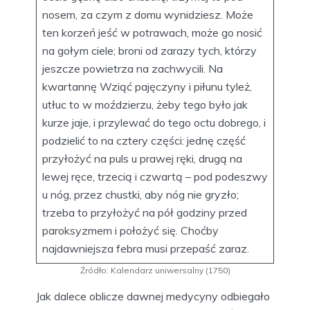
nosem, za czym z domu wynidziesz. Może
ten korzeń jeść w potrawach, może go nosić
na gołym ciele; broni od zarazy tych, którzy
jeszcze powietrza na zachwycili. Na
kwartannę Wziąć pajęczyny i piłunu tyleż,
utłuc to w moździerzu, żeby tego było jak
kurze jaje, i przylewać do tego octu dobrego, i
podzielić to na cztery części: jednę część
przyłożyć na puls u prawej ręki, drugą na
lewej ręce, trzecią i czwartą – pod podeszwy
u nóg, przez chustki, aby nóg nie gryzło;
trzeba to przyłożyć na pół godziny przed
paroksyzmem i położyć się. Choćby
najdawniejsza febra musi przepaść zaraz.
Źródło: Kalendarz uniwersalny (1750)
Jak dalece oblicze dawnej medycyny odbiegało