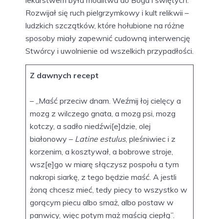
lekarstwem była modlitwa do Boga i świętych.
Rozwijał się ruch pielgrzymkowy i kult relikwii –
ludzkich szczątków, które hołubione na różne
sposoby miały zapewnić cudowną interwencję
Stwórcy i uwolnienie od wszelkich przypadłości.
Z dawnych recept
– „Maść przeciw dnam. Weźmij łoj cielęcy a
mozg z wilczego gnata, a mozg psi, mozg
kotczy, a sadło niedźwi[e]dzie, olej
białonowy –
Latine estulus
, pleśniwiec i z
korzenim, a kosztywał, a bobrowe stroje,
wsz[e]go w miarę słączysz pospołu a tym
nakropi siarkę, z tego będzie maść. A jestli
żoną chcesz mieć, tedy piecy to wszystko w
gorącym piecu albo smaż, albo postaw w
panwicy, więc potym maż maścią ciepłą”.