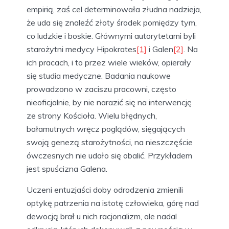
empirią, zaś cel determinowała złudna nadzieja,
że uda się znaleźć złoty środek pomiędzy tym,
co ludzkie i boskie. Głównymi autorytetami byli
starożytni medycy Hipokrates
[1]
i Galen
[2]
. Na
ich pracach, i to przez wiele wieków, opierały
się studia medyczne. Badania naukowe
prowadzono w zaciszu pracowni, często
nieoficjalnie, by nie narazić się na interwencję
ze strony Kościoła. Wielu błędnych,
bałamutnych wręcz poglądów, sięgających
swoją genezą starożytności, na nieszczęście
ówczesnych nie udało się obalić. Przykładem
jest spuścizna Galena.
Uczeni entuzjaści doby odrodzenia zmienili
optykę patrzenia na istotę człowieka, górę nad
dewocją brał u nich racjonalizm, ale nadal