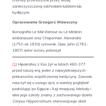
choroby przenoszone przez wodę
zanieczyszczoną odchodami ludzkimi lub
bydlęcymi.
Opracowanie Grzegorz Wawoczny
Ikonografia Le Mal d’amour ou Le Médicin
embarasseé oraz Chaponnier, Alexandre
(1753-ok 1830) rytownik, Opie, John (1761-
1807) autor wzoru, polona.pl
[1]
Hipokrates z Kos żył w latach 460-377
przed naszą erą, jeden z najwybitniejszych
prekursorów współczesnej medycyny. Zawodu
nauczył się u swego ojca, a wiedzę pogłębiał
podróżując po Egipcie i Azji mniejszej. Metody i
idee jego szkoły znamy z zachowanego dzieła
Corpus Hippocrateum
, stanowiącego zbiór