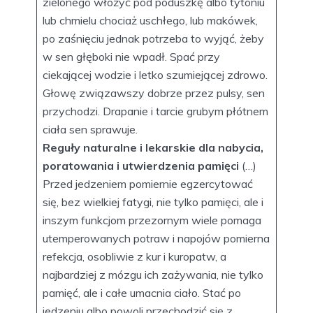
zielonego włożyć pod poduszkę albo tytoniu
lub chmielu chociaż uschłego, lub makówek,
po zaśnięciu jednak potrzeba to wyjąć, żeby
w sen głęboki nie wpadł. Spać przy
ciekającej wodzie i letko szumiejącej zdrowo.
Głowę związawszy dobrze przez pulsy, sen
przychodzi. Drapanie i tarcie grubym płótnem
ciała sen sprawuje.
Reguły naturalne i lekarskie dla nabycia,
poratowania i utwierdzenia pamięci
(…)
Przed jedzeniem pomiernie egzercytować
się, bez wielkiej fatygi, nie tylko pamięci, ale i
inszym funkcjom przezornym wiele pomaga
utemperowanych potraw i napojów pomierna
refekcja, osobliwie z kur i kuropatw, a
najbardziej z mózgu ich zażywania, nie tylko
pamięć, ale i całe umacnia ciało. Stać po
jedzeniu albo powoli przechodzić się z