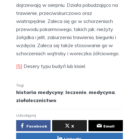
dojrzewają w sierpniu. Działa pobudzająco na
trawienie, przeciwskurczowo oraz
wiatropędnie. Zaleca się go w schorzeniach
przewodu pokarmowego, takich jak: nieżyty
żołądka i jelit, zaburzenia trawienia, biegunki i
wzdęcia. Zaleca się także stosowanie go w
schorzeniach wątroby i woreczka żółciowego.
[5]
Desery typu budyń lub kisiel.
Tagi
historia medycyny
,
leczenie
,
medycyna
,
ziołolecznictwo
Udostępnij
Facebook
X
Email
LinkedIn