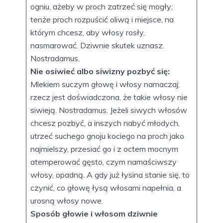
ogniu, ażeby w proch zatrzeć się mogły;
tenże proch rozpuścić oliwą i miejsce, na
którym chcesz, aby włosy rosły,
nasmarować. Dziwnie skutek uznasz.
Nostradamus.
Nie osiwieć albo siwizny pozbyć się:
Mlekiem suczym głowę i włosy namaczaj;
rzecz jest doświadczona, że takie włosy nie
siwieją. Nostradamus. Jeżeli siwych włosów
chcesz pozbyć, a inszych nabyć młodych,
utrzeć suchego gnoju kociego na proch jako
najmielszy, przesiać go i z octem mocnym
atemperować gęsto, czym namaściwszy
włosy, opadną. A gdy już łysina stanie się, to
czynić, co głowę łysą włosami napełnia, a
urosną włosy nowe.
Sposób głowie i włosom dziwnie