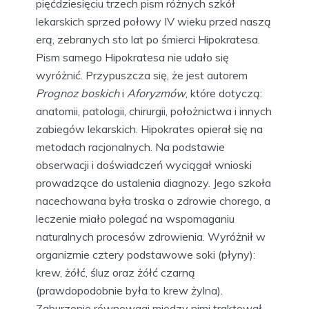
pięćdziesięciu trzech pism różnych szkół
lekarskich sprzed połowy IV wieku przed naszą
erą, zebranych sto lat po śmierci Hipokratesa.
Pism samego Hipokratesa nie udało się
wyróżnić. Przypuszcza się, że jest autorem
Prognoz boskich
i
Aforyzmów
, które dotyczą:
anatomii, patologii, chirurgii, położnictwa i innych
zabiegów lekarskich. Hipokrates opierał się na
metodach racjonalnych. Na podstawie
obserwacji i doświadczeń wyciągał wnioski
prowadzące do ustalenia diagnozy. Jego szkoła
nacechowana była troska o zdrowie chorego, a
leczenie miało polegać na wspomaganiu
naturalnych procesów zdrowienia. Wyróżnił w
organizmie cztery podstawowe soki (płyny):
krew, żółć, śluz oraz żółć czarną
(prawdopodobnie była to krew żylna).
Zaburzenie równowagi między nimi traktował