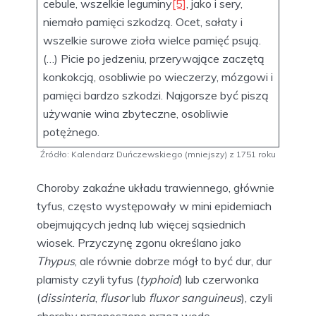
cebule, wszelkie leguminy
[5]
, jako i sery,
niemało pamięci szkodzą. Ocet, sałaty i
wszelkie surowe zioła wielce pamięć psują.
(…) Picie po jedzeniu, przerywające zaczętą
konkokcją, osobliwie po wieczerzy, mózgowi i
pamięci bardzo szkodzi. Najgorsze być piszą
używanie wina zbyteczne, osobliwie
potężnego.
Źródło: Kalendarz Duńczewskiego (mniejszy) z 1751 roku
Choroby zakaźne układu trawiennego, głównie
tyfus, często występowały w mini epidemiach
obejmujących jedną lub więcej sąsiednich
wiosek. Przyczynę zgonu określano jako
Thypus
, ale równie dobrze mógł to być dur, dur
plamisty czyli tyfus (
typhoid
) lub czerwonka
(
dissinteria
,
flusor
lub
fluxor sanguineus
), czyli