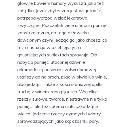
główne bowiem humory wysusza, jako też
żołądka. Jeżeli zbyteczna jest wilgotność,
potrzeba wprzód wziąć lekarstwo
zwyczajne. Pszczelnik ziele umacnia pamięć i
zaostrza rozum, do tego człowieka
dowcipnym czyni, jedząc go, jako chcesz, co
też i nasturcja w ozięblejszych i
gnuśniejszych subiektach sprawuje. Dla
nabycia pamięci utaconej dziwnie
rekomednują nasienie szałwi domowej,
utarłszy go na proch, pijąc w piwie lub winie,
albo jedząc. Także z kości słoniowej opiłki,
trochę z winem, rano pijąc ich. Wszelkie
rzeczy surowe, twarde, niestrawne nie tylko
pamięci, ale też całemu ciału szkodzące
wielce. Jedzenie rzeczy dymnych i wiatry
sprowadzających, jako są: czosnki, pory,