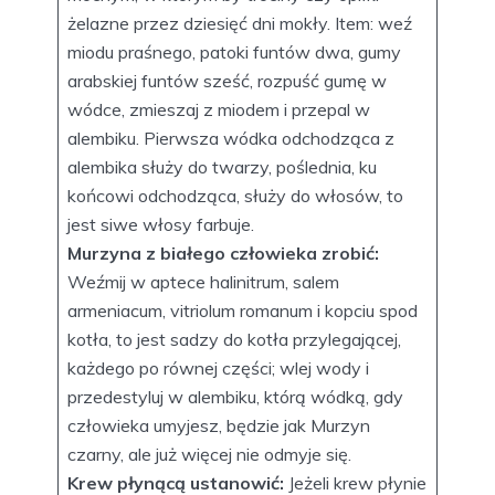
żelazne przez dziesięć dni mokły. Item: weź
miodu praśnego, patoki funtów dwa, gumy
arabskiej funtów sześć, rozpuść gumę w
wódce, zmieszaj z miodem i przepal w
alembiku. Pierwsza wódka odchodząca z
alembika służy do twarzy, poślednia, ku
końcowi odchodząca, służy do włosów, to
jest siwe włosy farbuje.
Murzyna z białego człowieka zrobić:
Weźmij w aptece halinitrum, salem
armeniacum, vitriolum romanum i kopciu spod
kotła, to jest sadzy do kotła przylegającej,
każdego po równej części; wlej wody i
przedestyluj w alembiku, którą wódką, gdy
człowieka umyjesz, będzie jak Murzyn
czarny, ale już więcej nie odmyje się.
Krew płynącą ustanowić:
Jeżeli krew płynie