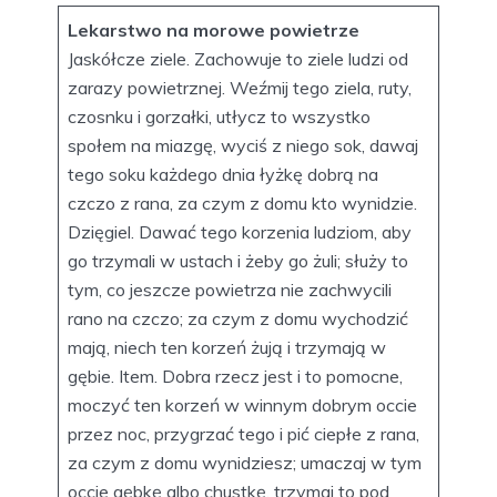
Lekarstwo na morowe powietrze
Jaskółcze ziele. Zachowuje to ziele ludzi od
zarazy powietrznej. Weźmij tego ziela, ruty,
czosnku i gorzałki, utłycz to wszystko
społem na miazgę, wyciś z niego sok, dawaj
tego soku każdego dnia łyżkę dobrą na
czczo z rana, za czym z domu kto wynidzie.
Dzięgiel. Dawać tego korzenia ludziom, aby
go trzymali w ustach i żeby go żuli; służy to
tym, co jeszcze powietrza nie zachwycili
rano na czczo; za czym z domu wychodzić
mają, niech ten korzeń żują i trzymają w
gębie. Item. Dobra rzecz jest i to pomocne,
moczyć ten korzeń w winnym dobrym occie
przez noc, przygrzać tego i pić ciepłe z rana,
za czym z domu wynidziesz; umaczaj w tym
occie gębkę albo chustkę, trzymaj to pod