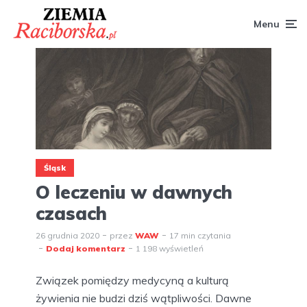
Menu
Śląsk
O leczeniu w dawnych
czasach
26 grudnia 2020
przez
WAW
17 min czytania
Dodaj komentarz
1 198 wyświetleń
Związek pomiędzy medycyną a kulturą
żywienia nie budzi dziś wątpliwości. Dawne