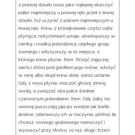
z prawej dziurki nosa, jako najlepiej skurczyć
palec najmniejszy u prawej ręki; jeżeli z lewej
dziurki, toż uczynić z palcem najmniejszym u
lewej ręki. Krew, z którejkolwiek części ciała
płynąca, natychmiast ustaje, obwinąwszy w
cienką i rzadką jedwabnicę ciepłego gnoju
świniego i włożywszy w to miejsce, z
którego krew płynie. Item. Wziąć zajęczej
sierści, która pod gardłem jego rośnie, włożyć
w ranę albo skąd krew idzie, zaraz ustanie.
Gdy z nosa płynie, maczać głowę zimną
wodą, a związać oba palce średnie
czerwonym jedwabiem. Item. Gdy żaby na
wiosnę puszczają jaja po wodzie jak bańki
drobne, zebrawszy ich w naczynie, płótna, ile
chcesz, nowego grubawego namoczyć i
wysuszyć przy słońcu, co raz, drugi i trzeci