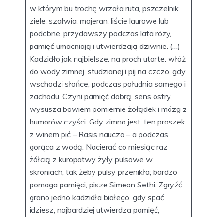
w którym bu trochę wrzała ruta, pszczelnik
ziele, szałwia, majeran, liście laurowe lub
podobne, przydawszy podczas lata róży,
pamięć umacniają i utwierdzają dziwnie. (…)
Kadzidło jak najbielsze, na proch utarte, włóż
do wody zimnej, studzianej i pij na czczo, gdy
wschodzi słońce, podczas południa samego i
zachodu. Czyni pamięć dobrą, sens ostry,
wysusza bowiem pomiernie żołądek i mózg z
humorów czyści. Gdy zimno jest, ten proszek
z winem pić – Rasis naucza – a podczas
gorąca z wodą. Nacierać co miesiąc raz
żółcią z kuropatwy żyły pulsowe w
skroniach, tak żeby pulsy przenikła; bardzo
pomaga pamięci, pisze Simeon Sethi. Zgryźć
grano jedno kadzidła białego, gdy spać
idziesz, najbardziej utwierdza pamięć,