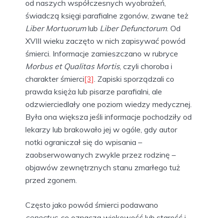
od naszych współczesnych wyobrażeń,
świadczą księgi parafialne zgonów, zwane też
Liber Mortuorum
lub
Liber Defunctorum
. Od
XVIII wieku zaczęto w nich zapisywać powód
śmierci. Informacje zamieszczano w rubryce
Morbus et Qualitas Mortis
, czyli choroba i
charakter śmierci
[3]
. Zapiski sporządzali co
prawda księża lub pisarze parafialni, ale
odzwierciedlały one poziom wiedzy medycznej.
Była ona większa jeśli informacje pochodziły od
lekarzy lub brakowało jej w ogóle, gdy autor
notki ograniczał się do wpisania –
zaobserwowanych zwykle przez rodzinę –
objawów zewnętrznych stanu zmarłego tuż
przed zgonem.
Często jako powód śmierci podawano
senectus
, co oznacza wiekowość lub starość i