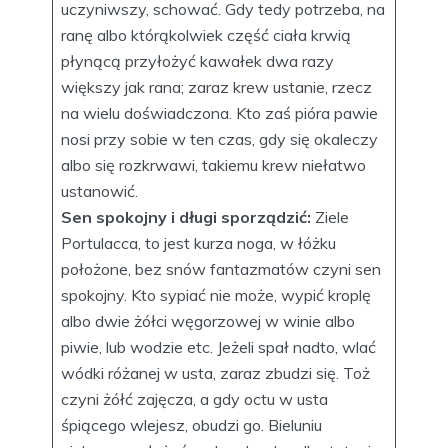
uczyniwszy, schować. Gdy tedy potrzeba, na
ranę albo którąkolwiek część ciała krwią
płynącą przyłożyć kawałek dwa razy
większy jak rana; zaraz krew ustanie, rzecz
na wielu doświadczona. Kto zaś pióra pawie
nosi przy sobie w ten czas, gdy się okaleczy
albo się rozkrwawi, takiemu krew niełatwo
ustanowić.
Sen spokojny i długi sporządzić:
Ziele
Portulacca, to jest kurza noga, w łóżku
położone, bez snów fantazmatów czyni sen
spokojny. Kto sypiać nie może, wypić kroplę
albo dwie żółci węgorzowej w winie albo
piwie, lub wodzie etc. Jeżeli spał nadto, wlać
wódki różanej w usta, zaraz zbudzi się. Toż
czyni żółć zajęcza, a gdy octu w usta
śpiącego wlejesz, obudzi go. Bieluniu