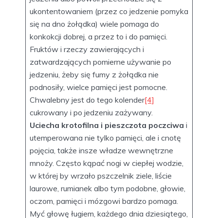
ukontentowaniem (przez co jedzenie pomyka
się na dno żołądka) wiele pomaga do
konkokcji dobrej, a przez to i do pamięci.
Fruktów i rzeczy zawierających i
zatwardzających pomierne używanie po
jedzeniu, żeby się fumy z żołądka nie
podnosiły, wielce pamięci jest pomocne.
Chwalebny jest do tego kolender
[4]
cukrowany i po jedzeniu zażywany.
Uciecha krotofilna i pieszczota poczciwa
i
utemperowana nie tylko pamięci, ale i cnotę
pojęcia, także insze władze wewnętrzne
mnoży. Często kąpać nogi w ciepłej wodzie,
w której by wrzało pszczelnik ziele, liście
laurowe, rumianek albo tym podobne, głowie,
oczom, pamięci i mózgowi bardzo pomaga.
Myć głowę ługiem, każdego dnia dziesiątego,