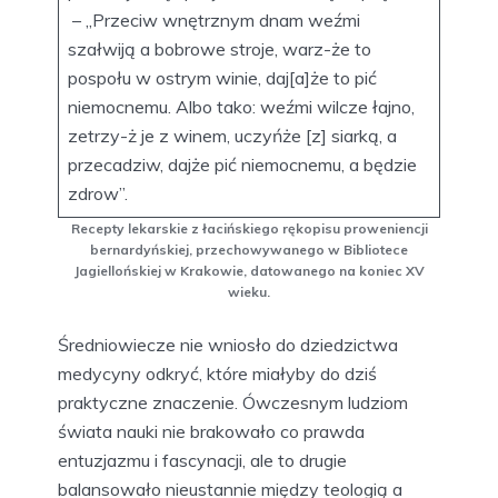
– „Przeciw wnętrznym dnam weźmi
szałwiją a bobrowe stroje, warz-że to
pospołu w ostrym winie, daj[a]że to pić
niemocnemu. Albo tako: weźmi wilcze łajno,
zetrzy-ż je z winem, uczyńże [z] siarką, a
przecadziw, dajże pić niemocnemu, a będzie
zdrow”.
Recepty lekarskie z łacińskiego rękopisu proweniencji
bernardyńskiej, przechowywanego w Bibliotece
Jagiellońskiej w Krakowie, datowanego na koniec XV
wieku.
Średniowiecze nie wniosło do dziedzictwa
medycyny odkryć, które miałyby do dziś
praktyczne znaczenie. Ówczesnym ludziom
świata nauki nie brakowało co prawda
entuzjazmu i fascynacji, ale to drugie
balansowało nieustannie między teologią a