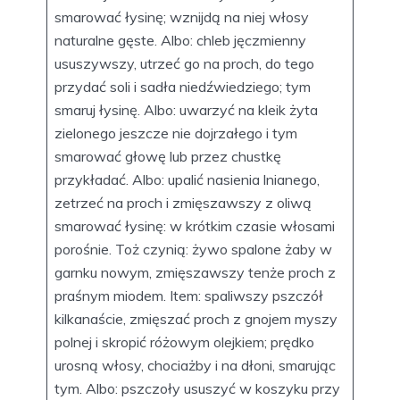
smarować łysinę; wznijdą na niej włosy
naturalne gęste. Albo: chleb jęczmienny
ususzywszy, utrzeć go na proch, do tego
przydać soli i sadła niedźwiedziego; tym
smaruj łysinę. Albo: uwarzyć na kleik żyta
zielonego jeszcze nie dojrzałego i tym
smarować głowę lub przez chustkę
przykładać. Albo: upalić nasienia lnianego,
zetrzeć na proch i zmięszawszy z oliwą
smarować łysinę: w krótkim czasie włosami
porośnie. Toż czynią: żywo spalone żaby w
garnku nowym, zmięszawszy tenże proch z
praśnym miodem. Item: spaliwszy pszczół
kilkanaście, zmięszać proch z gnojem myszy
polnej i skropić różowym olejkiem; prędko
urosną włosy, chociażby i na dłoni, smarując
tym. Albo: pszczoły ususzyć w koszyku przy