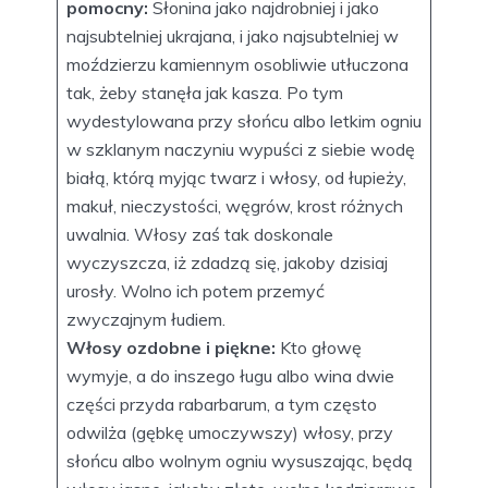
pomocny:
Słonina jako najdrobniej i jako
najsubtelniej ukrajana, i jako najsubtelniej w
moździerzu kamiennym osobliwie utłuczona
tak, żeby stanęła jak kasza. Po tym
wydestylowana przy słońcu albo letkim ogniu
w szklanym naczyniu wypuści z siebie wodę
białą, którą myjąc twarz i włosy, od łupieży,
makuł, nieczystości, węgrów, krost różnych
uwalnia. Włosy zaś tak doskonale
wyczyszcza, iż zdadzą się, jakoby dzisiaj
urosły. Wolno ich potem przemyć
zwyczajnym łudiem.
Włosy ozdobne i piękne:
Kto głowę
wymyje, a do inszego ługu albo wina dwie
części przyda rabarbarum, a tym często
odwilża (gębkę umoczywszy) włosy, przy
słońcu albo wolnym ogniu wysuszając, będą