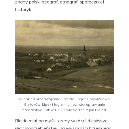
znany polski geograf, etnograf, społecznik i
historyk.
Widok na przedwojenne Brzezie – rejon Pogwizdowa,
Glinioków, Lipek i Jagielni umożliwiał uprawianie
narciarstwa. Tak w 1937 r. widział ten rejon Blajda.
Blajda miał na myśli tereny wzdłuż dzisiejszej
ulicy Pogrzebieńskiej, na wysokości brzeskiego