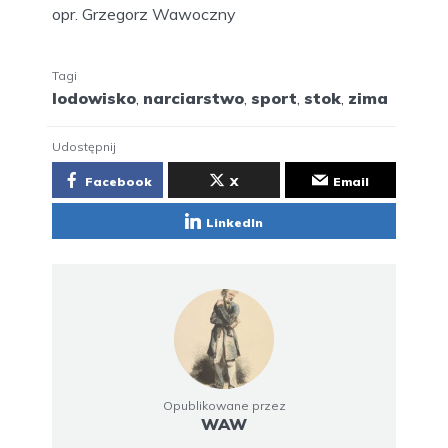
opr. Grzegorz Wawoczny
Tagi
lodowisko
,
narciarstwo
,
sport
,
stok
,
zima
Udostępnij
Facebook
X
Email
LinkedIn
Opublikowane przez
WAW