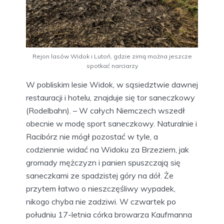
Rejon lasów Widok i Lutoń, gdzie zimą można jeszcze
spotkać narciarzy
W pobliskim lesie Widok, w sąsiedztwie dawnej
restauracji i hotelu, znajduje się tor saneczkowy
(Rodelbahn). – W całych Niemczech wszedł
obecnie w modę sport saneczkowy. Naturalnie i
Racibórz nie mógł pozostać w tyle, a
codziennie widać na Widoku za Brzeziem, jak
gromady mężczyzn i panien spuszczają się
saneczkami ze spadzistej góry na dół. Że
przytem łatwo o nieszczęśliwy wypadek,
nikogo chyba nie zadziwi. W czwartek po
południu 17-letnia córka browarza Kaufmanna