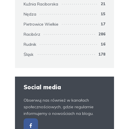
Kuźnia Raciborska
21
Nędza
15
Pietrowice Wielkie
17
Racibórz
286
Rudnik
16
Śląsk
178
Social media
Obserwuj nas również w kanałach
społecznościowych, gdzie regularnie
informujemy o nowościach na blogu.