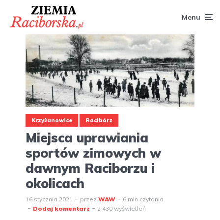
Menu
Krzyżanowice
Racibórz
Miejsca uprawiania
sportów zimowych w
dawnym Raciborzu i
okolicach
16 stycznia 2021
przez
WAW
6 min czytania
Dodaj komentarz
2 430 wyświetleń