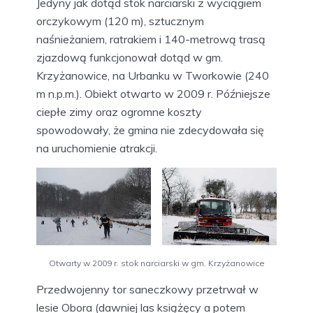
Jedyny jak dotąd stok narciarski z wyciągiem
orczykowym (120 m), sztucznym
naśnieżaniem, ratrakiem i 140-metrową trasą
zjazdową funkcjonował dotąd w gm.
Krzyżanowice, na Urbanku w Tworkowie (240
m n.p.m.). Obiekt otwarto w 2009 r. Późniejsze
ciepłe zimy oraz ogromne koszty
spowodowały, że gmina nie zdecydowała się
na uruchomienie atrakcji.
Otwarty w 2009 r. stok narciarski w gm. Krzyżanowice
Przedwojenny tor saneczkowy przetrwał w
lesie Obora (dawniej las książęcy a potem