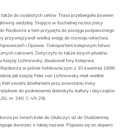
 także do osobistych celów. Trasa przebiegała bowiem
główną siedzibę. Stojąca w Kuchelnej na bocznicy
 do Raciborza a tam przypięta do pociągu pośpiesznego
tóry przywiązywał wielką wagę do rozwoju rolnictwa,
 Wojnowicach i Opawie. Transportem kolejowym łatwo
cznych cukrowni. Dotyczyło to także innych płodów
nu książę Lichnowsky zbudował tory kolejowe,
 Raciborza w piśmie hołdowniczym z 30 kwietnia 1896
obnie jak książę Felix von Lichnowsky miał wielkie
ę Karl swoimi działaniami przy powstaniu trasy
tpliwie do podniesienia dobrobytu, kultury i obyczajów
SL nr. 340, C-VII-29).
ciborza po torach kolei do Głubczyc aż do Studziennej.
ępuje dworzec o takiej nazwie. Pojawia się on dopiero