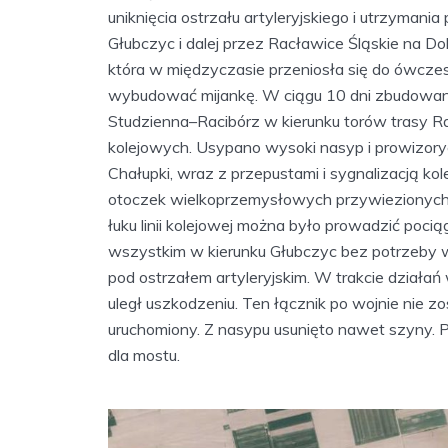
uniknięcia ostrzału artyleryjskiego i utrzymani
Głubczyc i dalej przez Racławice Śląskie na Dol
która w międzyczasie przeniosła się do ówczes
wybudować mijankę. W ciągu 10 dni zbudowano o
Studzienna–Racibórz w kierunku torów trasy 
kolejowych. Usypano wysoki nasyp i prowizoryc
Chałupki, wraz z przepustami i sygnalizacją ko
otoczek wielkoprzemysłowych przywiezionych
łuku linii kolejowej można było prowadzić poci
wszystkim w kierunku Głubczyc bez potrzeby w
pod ostrzałem artyleryjskim. W trakcie dział
uległ uszkodzeniu. Ten łącznik po wojnie nie 
uruchomiony. Z nasypu usunięto nawet szyny. P
dla mostu.