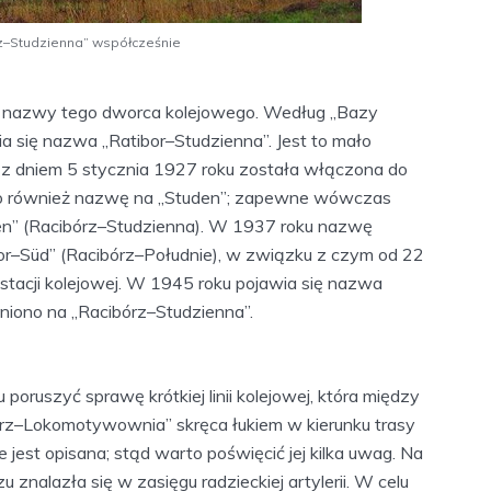
z–Studzienna” współcześnie
y nazwy tego dworca kolejowego. Według „Bazy
a się nazwa „Ratibor–Studzienna”. Jest to mało
z dniem 5 stycznia 1927 roku została włączona do
no również nazwę na „Studen”; zapewne wówczas
n” (Racibórz–Studzienna). W 1937 roku nazwę
bor–Süd” (Racibórz–Południe), w związku z czym od 22
stacji kolejowej. W 1945 roku pojawia się nazwa
eniono na „Racibórz–Studzienna”.
oruszyć sprawę krótkiej linii kolejowej, która między
z–Lokomotywownia” skręca łukiem w kierunku trasy
ie jest opisana; stąd warto poświęcić jej kilka uwag. Na
znalazła się w zasięgu radzieckiej artylerii. W celu