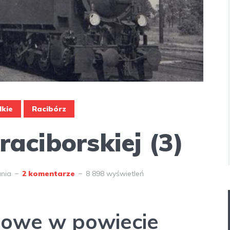
lkie
Racibórz
raciborskiej (3)
ania
2 komentarze
8 898 wyświetleń
ejowe w powiecie