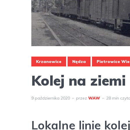
Krzanowice
Nędza
Pietrowice Wie
Kolej na ziemi 
9 października 2020
przez
WAW
28 min czyt
Lokalne linie kol