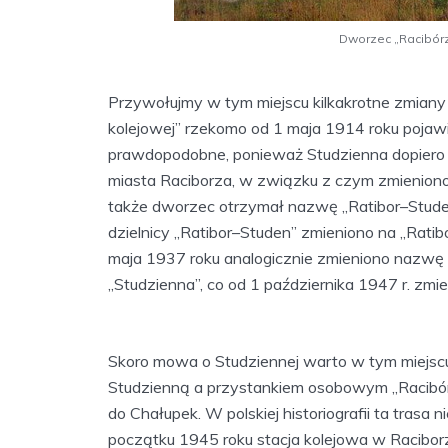
Dworzec „Racibór
Przywołujmy w tym miejscu kilkakrotne zmian
kolejowej” rzekomo od 1 maja 1914 roku pojawi
prawdopodobne, ponieważ Studzienna dopiero 
miasta Raciborza, w związku z czym zmienio
także dworzec otrzymał nazwę „Ratibor–Stude
dzielnicy „Ratibor–Studen” zmieniono na „Rati
maja 1937 roku analogicznie zmieniono nazwę 
„Studzienna”, co od 1 października 1947 r. zmi
Skoro mowa o Studziennej warto w tym miejscu p
Studzienną a przystankiem osobowym „Racibór
do Chałupek. W polskiej historiografii ta trasa n
początku 1945 roku stacja kolejowa w Raciborzu 