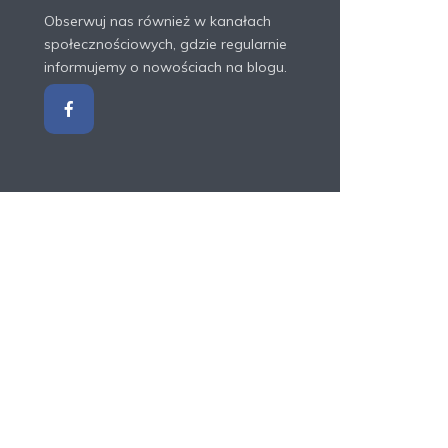
Obserwuj nas również w kanałach
społecznościowych, gdzie regularnie
informujemy o nowościach na blogu.