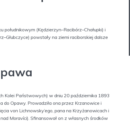
nku południkowym (Kędzierzyn–Racibórz–Chałupki) i
z–Głubczyce) powstały na ziemi raciborskiej dalsze
Opawa
ch Kolei Państwowych) w dniu 20 października 1893
rza do Opawy. Prowadziła ona przez Krzanowice i
księcia von Lichnowsky’ego, pana na Krzyżanowicach i
c nad Moravíci). Sfinansował on z własnych środków