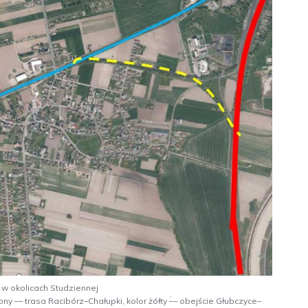
 w okolicach Studziennej
ony — trasa Racibórz–Chałupki, kolor żółty ؙ— obejście Głubczyce–