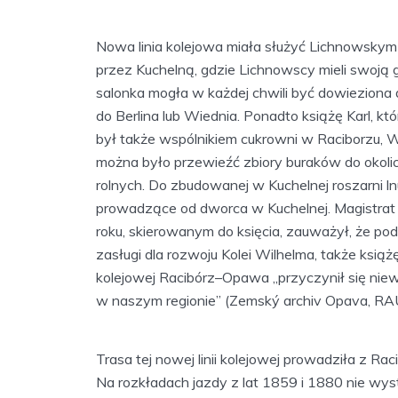
Nowa linia kolejowa miała służyć Lichnowskym
przez Kuchelną, gdzie Lichnowscy mieli swoją 
salonka mogła w każdej chwili być dowieziona
do Berlina lub Wiednia. Ponadto książę Karl, k
był także wspólnikiem cukrowni w Raciborzu,
można było przewieźć zbiory buraków do okoli
rolnych. Do zbudowanej w Kuchelnej roszarni l
prowadzące od dworca w Kuchelnej. Magistrat
roku, skierowanym do księcia, zauważył, że pod
zasługi dla rozwoju Kolei Wilhelma, także książ
kolejowej Racibórz–Opawa „przyczynił się niewą
w naszym regionie” (Zemský archiv Opava, RAU
Trasa tej nowej linii kolejowej prowadziła z Ra
Na rozkładach jazdy z lat 1859 i 1880 nie wyst