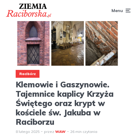
Menu
Racibórz
Klemowie i Gaszynowie.
Tajemnice kaplicy Krzyża
Świętego oraz krypt w
kościele św. Jakuba w
Raciborzu
8 lutego 2025
przez
WAW
26 min czytania