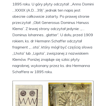
1895 roku. U góry płyty odczytał: „Anno Domini
…XXXIX (A.D….39)”, jednak ten napis jest
obecnie całkowicie zatarty. Po prawej stronie
przeczytał: „Obit Generosus Dominus Hanuss
Klema”. Z lewej strony odczytał jedynie: „…
Dominus Iohannes…glatter”. U dołu, przed 1909
rokiem, ks. dr Hermann Schaffer odczytał
fragment „…ota”, który mógł być częścią słowa
„Lhota” lub „Ligota”, związanej z nazwiskiem
Klemów. Poniżej znajduje się szkic płyty
nagrobnej, wykonany przez ks. dra Hermanna
Schaffera w 1895 roku.