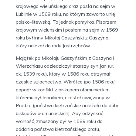
krajowego wieluńskiego oraz posła na sejm w
Lublinie w 1569 roku, na którym zawarto unię
polsko-litewską. To jednak pomyłka. Pisarzem
krajowym wieluńskim i posłem na sejm w 1569
roku był inny Mikołaj Gaszyński z Gaszyna,
który należał do rodu Jastrzębców.
Majątek po Mikołaju Gaszyńskim z Gaszyna i
Wierzchlasu odziedziczył starszy syn Jan (ur.
ok. 1539 roku), który w 1586 roku otrzymał
czeskie szlachectwo. Wkrótce (po 1586 roku)
popadł w konflikt z biskupem ołomunieckim,
któremu był lennikiem, i został uwięziony w
Pradze (państwo kietrzańskie należało do dóbr
biskupów ołomunieckich). Aby odzyskać
wolność, zmuszony był w 1589 roku do
oddania państwa kietrzańskiego bratu,