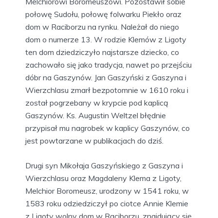
Melchiorowi Boromeuszowi. Pozostawił sobie
połowę Sudołu, połowę folwarku Piekło oraz
dom w Raciborzu na rynku. Należał do niego
dom o numerze 13. W rodzie Klemów z Ligoty
ten dom dziedziczyło najstarsze dziecko, co
zachowało się jako tradycja, nawet po przejściu
dóbr na Gaszynów. Jan Gaszyński z Gaszyna i
Wierzchlasu zmarł bezpotomnie w 1610 roku i
został pogrzebany w krypcie pod kaplicą
Gaszynów. Ks. Augustin Weltzel błędnie
przypisał mu nagrobek w kaplicy Gaszynów, co
jest powtarzane w publikacjach do dziś.
Drugi syn Mikołaja Gaszyńskiego z Gaszyna i
Wierzchlasu oraz Magdaleny Klema z Ligoty,
Melchior Boromeusz, urodzony w 1541 roku, w
1583 roku odziedziczył po ciotce Annie Klemie
z Ligoty wolny dom w Raciborzu, znajdujący się