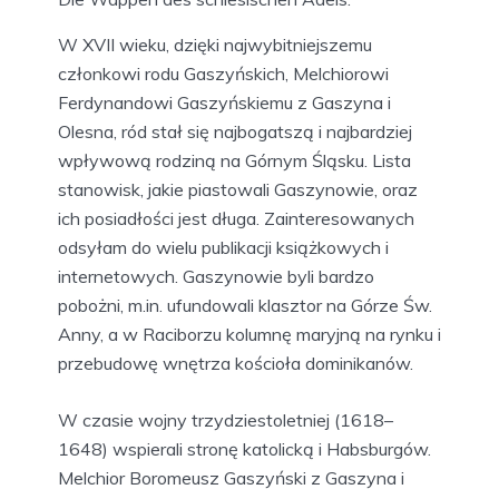
W XVII wieku, dzięki najwybitniejszemu
członkowi rodu Gaszyńskich, Melchiorowi
Ferdynandowi Gaszyńskiemu z Gaszyna i
Olesna, ród stał się najbogatszą i najbardziej
wpływową rodziną na Górnym Śląsku. Lista
stanowisk, jakie piastowali Gaszynowie, oraz
ich posiadłości jest długa. Zainteresowanych
odsyłam do wielu publikacji książkowych i
internetowych. Gaszynowie byli bardzo
pobożni, m.in. ufundowali klasztor na Górze Św.
Anny, a w Raciborzu kolumnę maryjną na rynku i
przebudowę wnętrza kościoła dominikanów.
W czasie wojny trzydziestoletniej (1618–
1648) wspierali stronę katolicką i Habsburgów.
Melchior Boromeusz Gaszyński z Gaszyna i