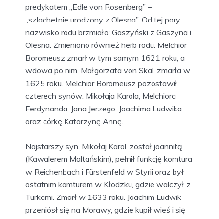
predykatem „Edle von Rosenberg” –
„szlachetnie urodzony z Olesna”. Od tej pory
nazwisko rodu brzmiało: Gaszyński z Gaszyna i
Olesna. Zmieniono również herb rodu. Melchior
Boromeusz zmarł w tym samym 1621 roku, a
wdowa po nim, Małgorzata von Skal, zmarła w
1625 roku. Melchior Boromeusz pozostawił
czterech synów: Mikołaja Karola, Melchiora
Ferdynanda, Jana Jerzego, Joachima Ludwika
oraz córkę Katarzynę Annę.
Najstarszy syn, Mikołaj Karol, został joannitą
(Kawalerem Maltańskim), pełnił funkcję komtura
w Reichenbach i Fürstenfeld w Styrii oraz był
ostatnim komturem w Kłodzku, gdzie walczył z
Turkami. Zmarł w 1633 roku. Joachim Ludwik
przeniósł się na Morawy, gdzie kupił wieś i się