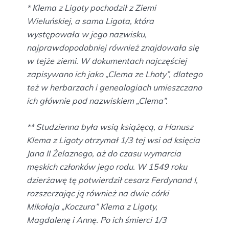
* Klema z Ligoty pochodził z Ziemi
Wieluńskiej, a sama Ligota, która
występowała w jego nazwisku,
najprawdopodobniej również znajdowała się
w tejże ziemi. W dokumentach najczęściej
zapisywano ich jako „Clema ze Lhoty”, dlatego
też w herbarzach i genealogiach umieszczano
ich głównie pod nazwiskiem „Clema”.
** Studzienna była wsią książęcą, a Hanusz
Klema z Ligoty otrzymał 1/3 tej wsi od księcia
Jana II Żelaznego, aż do czasu wymarcia
męskich członków jego rodu. W 1549 roku
dzierżawę tę potwierdził cesarz Ferdynand I,
rozszerzając ją również na dwie córki
Mikołaja „Koczura” Klema z Ligoty,
Magdalenę i Annę. Po ich śmierci 1/3