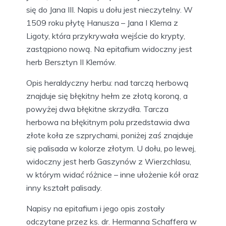
się do Jana III. Napis u dołu jest nieczytelny. W
1509 roku płytę Hanusza – Jana I Klema z
Ligoty, która przykrywała wejście do krypty,
zastąpiono nową. Na epitafium widoczny jest
herb Bersztyn II Klemów.
Opis heraldyczny herbu: nad tarczą herbową
znajduje się błękitny hełm ze złotą koroną, a
powyżej dwa błękitne skrzydła. Tarcza
herbowa na błękitnym polu przedstawia dwa
złote koła ze szprychami, poniżej zaś znajduje
się palisada w kolorze złotym. U dołu, po lewej,
widoczny jest herb Gaszynów z Wierzchlasu,
w którym widać różnice – inne ułożenie kół oraz
inny kształt palisady.
Napisy na epitafium i jego opis zostały
odczytane przez ks. dr. Hermanna Schaffera w