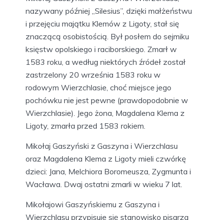
nazywany później „Silesius”, dzięki małżeństwu
i przejęciu majątku Klemów z Ligoty, stał się
znaczącą osobistością. Był posłem do sejmiku
księstw opolskiego i raciborskiego. Zmarł w
1583 roku, a według niektórych źródeł został
zastrzelony 20 września 1583 roku w
rodowym Wierzchlasie, choć miejsce jego
pochówku nie jest pewne (prawdopodobnie w
Wierzchlasie). Jego żona, Magdalena Klema z
Ligoty, zmarła przed 1583 rokiem.
Mikołaj Gaszyński z Gaszyna i Wierzchlasu
oraz Magdalena Klema z Ligoty mieli czwórkę
dzieci: Jana, Melchiora Boromeusza, Zygmunta i
Wacława. Dwaj ostatni zmarli w wieku 7 lat.
Mikołajowi Gaszyńskiemu z Gaszyna i
Wierzchlasu przypisuje się stanowisko pisarza