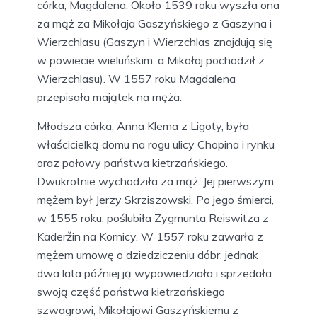
córka, Magdalena. Około 1539 roku wyszła ona
za mąż za Mikołaja Gaszyńskiego z Gaszyna i
Wierzchlasu (Gaszyn i Wierzchlas znajdują się
w powiecie wieluńskim, a Mikołaj pochodził z
Wierzchlasu). W 1557 roku Magdalena
przepisała majątek na męża.
Młodsza córka, Anna Klema z Ligoty, była
właścicielką domu na rogu ulicy Chopina i rynku
oraz połowy państwa kietrzańskiego.
Dwukrotnie wychodziła za mąż. Jej pierwszym
mężem był Jerzy Skrziszowski. Po jego śmierci,
w 1555 roku, poślubiła Zygmunta Reiswitza z
Kaderžin na Kornicy. W 1557 roku zawarła z
mężem umowę o dziedziczeniu dóbr, jednak
dwa lata później ją wypowiedziała i sprzedała
swoją część państwa kietrzańskiego
szwagrowi, Mikołajowi Gaszyńskiemu z