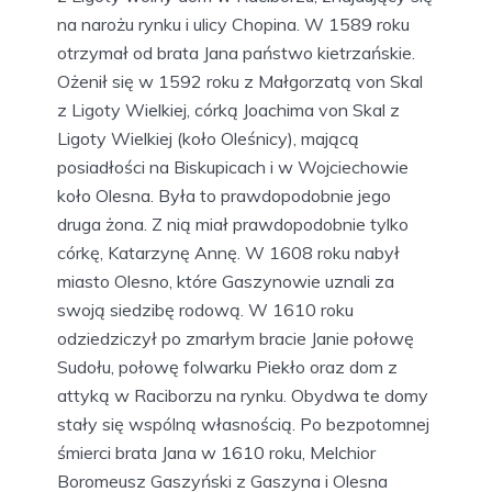
na narożu rynku i ulicy Chopina. W 1589 roku
otrzymał od brata Jana państwo kietrzańskie.
Ożenił się w 1592 roku z Małgorzatą von Skal
z Ligoty Wielkiej, córką Joachima von Skal z
Ligoty Wielkiej (koło Oleśnicy), mającą
posiadłości na Biskupicach i w Wojciechowie
koło Olesna. Była to prawdopodobnie jego
druga żona. Z nią miał prawdopodobnie tylko
córkę, Katarzynę Annę. W 1608 roku nabył
miasto Olesno, które Gaszynowie uznali za
swoją siedzibę rodową. W 1610 roku
odziedziczył po zmarłym bracie Janie połowę
Sudołu, połowę folwarku Piekło oraz dom z
attyką w Raciborzu na rynku. Obydwa te domy
stały się wspólną własnością. Po bezpotomnej
śmierci brata Jana w 1610 roku, Melchior
Boromeusz Gaszyński z Gaszyna i Olesna