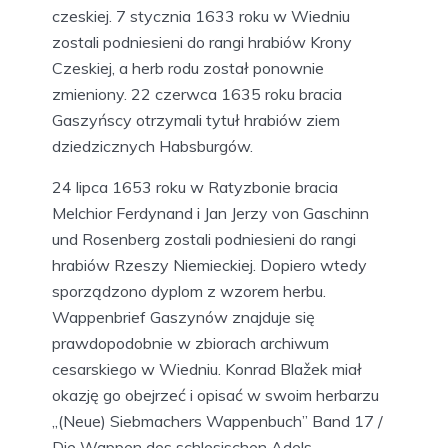
czeskiej. 7 stycznia 1633 roku w Wiedniu
zostali podniesieni do rangi hrabiów Krony
Czeskiej, a herb rodu został ponownie
zmieniony. 22 czerwca 1635 roku bracia
Gaszyńscy otrzymali tytuł hrabiów ziem
dziedzicznych Habsburgów.
24 lipca 1653 roku w Ratyzbonie bracia
Melchior Ferdynand i Jan Jerzy von Gaschinn
und Rosenberg zostali podniesieni do rangi
hrabiów Rzeszy Niemieckiej. Dopiero wtedy
sporządzono dyplom z wzorem herbu.
Wappenbrief Gaszynów znajduje się
prawdopodobnie w zbiorach archiwum
cesarskiego w Wiedniu. Konrad Blažek miał
okazję go obejrzeć i opisać w swoim herbarzu
„(Neue) Siebmachers Wappenbuch” Band 17 /
Die Wappen des schlesischen Adels.