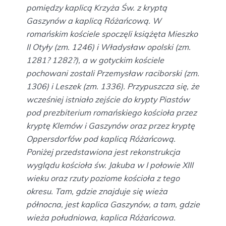
pomiędzy kaplicą Krzyża Św. z kryptą
Gaszynów a kaplicą Różańcową. W
romańskim kościele spoczęli książęta Mieszko
II Otyły (zm. 1246) i Władysław opolski (zm.
1281? 1282?), a w gotyckim kościele
pochowani zostali Przemysław raciborski (zm.
1306) i Leszek (zm. 1336). Przypuszcza się, że
wcześniej istniało zejście do krypty Piastów
pod prezbiterium romańskiego kościoła przez
kryptę Klemów i Gaszynów oraz przez kryptę
Oppersdorfów pod kaplicą Różańcową.
Poniżej przedstawiona jest rekonstrukcja
wyglądu kościoła św. Jakuba w I połowie XIII
wieku oraz rzuty poziome kościoła z tego
okresu. Tam, gdzie znajduje się wieża
północna, jest kaplica Gaszynów, a tam, gdzie
wieża południowa, kaplica Różańcowa.