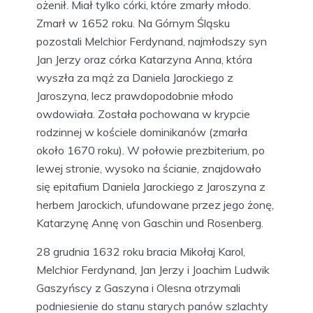
ożenił. Miał tylko córki, które zmarły młodo.
Zmarł w 1652 roku. Na Górnym Śląsku
pozostali Melchior Ferdynand, najmłodszy syn
Jan Jerzy oraz córka Katarzyna Anna, która
wyszła za mąż za Daniela Jarockiego z
Jaroszyna, lecz prawdopodobnie młodo
owdowiała. Została pochowana w krypcie
rodzinnej w kościele dominikanów (zmarła
około 1670 roku). W połowie prezbiterium, po
lewej stronie, wysoko na ścianie, znajdowało
się epitafium Daniela Jarockiego z Jaroszyna z
herbem Jarockich, ufundowane przez jego żonę,
Katarzynę Annę von Gaschin und Rosenberg.
28 grudnia 1632 roku bracia Mikołaj Karol,
Melchior Ferdynand, Jan Jerzy i Joachim Ludwik
Gaszyńscy z Gaszyna i Olesna otrzymali
podniesienie do stanu starych panów szlachty