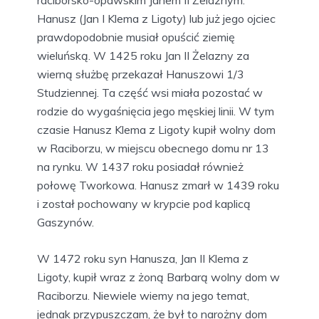
raciborsko-opawskim Janem II Żelaznym.
Hanusz (Jan I Klema z Ligoty) lub już jego ojciec
prawdopodobnie musiał opuścić ziemię
wieluńską. W 1425 roku Jan II Żelazny za
wierną służbę przekazał Hanuszowi 1/3
Studziennej. Ta część wsi miała pozostać w
rodzie do wygaśnięcia jego męskiej linii. W tym
czasie Hanusz Klema z Ligoty kupił wolny dom
w Raciborzu, w miejscu obecnego domu nr 13
na rynku. W 1437 roku posiadał również
połowę Tworkowa. Hanusz zmarł w 1439 roku
i został pochowany w krypcie pod kaplicą
Gaszynów.
W 1472 roku syn Hanusza, Jan II Klema z
Ligoty, kupił wraz z żoną Barbarą wolny dom w
Raciborzu. Niewiele wiemy na jego temat,
jednak przypuszczam, że był to narożny dom