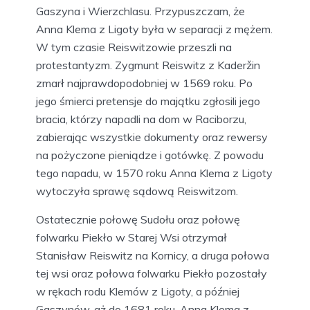
Gaszyna i Wierzchlasu. Przypuszczam, że
Anna Klema z Ligoty była w separacji z mężem.
W tym czasie Reiswitzowie przeszli na
protestantyzm. Zygmunt Reiswitz z Kaderžin
zmarł najprawdopodobniej w 1569 roku. Po
jego śmierci pretensje do majątku zgłosili jego
bracia, którzy napadli na dom w Raciborzu,
zabierając wszystkie dokumenty oraz rewersy
na pożyczone pieniądze i gotówkę. Z powodu
tego napadu, w 1570 roku Anna Klema z Ligoty
wytoczyła sprawę sądową Reiswitzom.
Ostatecznie połowę Sudołu oraz połowę
folwarku Piekło w Starej Wsi otrzymał
Stanisław Reiswitz na Kornicy, a druga połowa
tej wsi oraz połowa folwarku Piekło pozostały
w rękach rodu Klemów z Ligoty, a później
Gaszynów, aż do 1681 roku. Anna Klema z