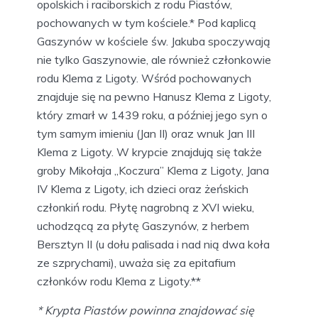
opolskich i raciborskich z rodu Piastów,
pochowanych w tym kościele.* Pod kaplicą
Gaszynów w kościele św. Jakuba spoczywają
nie tylko Gaszynowie, ale również członkowie
rodu Klema z Ligoty. Wśród pochowanych
znajduje się na pewno Hanusz Klema z Ligoty,
który zmarł w 1439 roku, a później jego syn o
tym samym imieniu (Jan II) oraz wnuk Jan III
Klema z Ligoty. W krypcie znajdują się także
groby Mikołaja „Koczura” Klema z Ligoty, Jana
IV Klema z Ligoty, ich dzieci oraz żeńskich
członkiń rodu. Płytę nagrobną z XVI wieku,
uchodzącą za płytę Gaszynów, z herbem
Bersztyn II (u dołu palisada i nad nią dwa koła
ze szprychami), uważa się za epitafium
członków rodu Klema z Ligoty.**
* Krypta Piastów powinna znajdować się