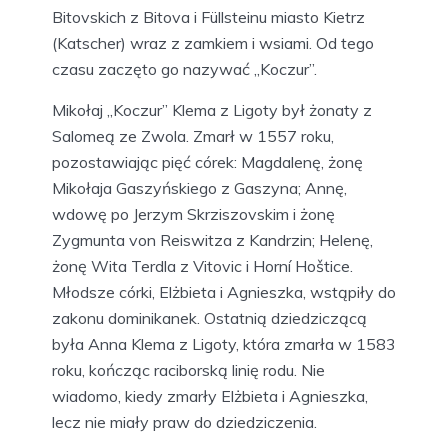
Bitovskich z Bitova i Füllsteinu miasto Kietrz
(Katscher) wraz z zamkiem i wsiami. Od tego
czasu zaczęto go nazywać „Koczur”.
Mikołaj „Koczur” Klema z Ligoty był żonaty z
Salomeą ze Zwola. Zmarł w 1557 roku,
pozostawiając pięć córek: Magdalenę, żonę
Mikołaja Gaszyńskiego z Gaszyna; Annę,
wdowę po Jerzym Skrziszovskim i żonę
Zygmunta von Reiswitza z Kandrzin; Helenę,
żonę Wita Terdla z Vitovic i Horní Hoštice.
Młodsze córki, Elżbieta i Agnieszka, wstąpiły do
zakonu dominikanek. Ostatnią dziedziczącą
była Anna Klema z Ligoty, która zmarła w 1583
roku, kończąc raciborską linię rodu. Nie
wiadomo, kiedy zmarły Elżbieta i Agnieszka,
lecz nie miały praw do dziedziczenia.