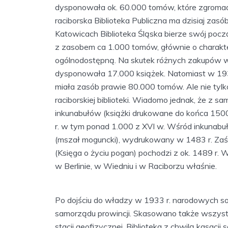
dysponowała ok. 60.000 tomów, które zgromadz
raciborska Biblioteka Publiczna ma dzisiaj za
Katowicach Biblioteka Śląska bierze swój począ
z zasobem ca 1.000 tomów, głównie o charakter
ogólnodostępną. Na skutek różnych zakupów w 1
dysponowała 17.000 książek. Natomiast w 1936 
miała zasób prawie 80.000 tomów. Ale nie tylk
raciborskiej biblioteki. Wiadomo jednak, że z
inkunabułów (książki drukowane do końca 1500
r. w tym ponad 1.000 z XVI w. Wśród inkunabuł
(mszał moguncki), wydrukowany w 1483 r. Zaś d
(Księga o życiu pogan) pochodzi z ok. 1489 r. W
w Berlinie, w Wiedniu i w Raciborzu właśnie.
Po dojściu do władzy w 1933 r. narodowych soc
samorządu prowincji. Skasowano także wszystk
stacji geofizycznej. Biblioteka z chwilą kasac