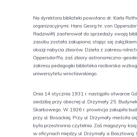
Na dyrektora biblioteki powołano dr. Karla Rot
organizacyjnymi. Hans Georg hr. von Oppersdor
Radziwiłł) zaoferował do sprzedaży swoją bibl
zasobu została zakupiona, stając się zalążkiem b
okazji nabycia zbiorów. Dzieła z zakresu rolnic
Oppersdorffa, zaś zbiory astronomiczno-geode
zakresu pedagogiki biblioteka raciborska wzbo
uniwersytetu wrocławskiego.
Dnia 14 stycznia 1931 r. nastąpiło otwarcie Gór
siedzibę przy obecnej ul. Drzymały 25. Budynek
Skarbowego. W 1926 r. prowincja zakupiła budy
przy ul. Bosackiej. Przy ul. Drzymały mieściła się 
była przestronna czytelnia. Zaś magazyny książe
w oficynach między ul. Drzymały a Basztową. Re