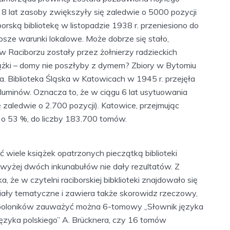
8 lat zasoby zwiększyły się zaledwie o 5000 pozycji
orską bibliotekę w listopadzie 1938 r. przeniesiono do
psze warunki lokalowe. Może dobrze się stało,
 Raciborzu zostały przez żołnierzy radzieckich
ążki – domy nie poszłyby z dymem? Zbiory w Bytomiu
ijała. Biblioteka Śląska w Katowicach w 1945 r. przejęła
oluminów. Oznacza to, że w ciągu 6 lat usytuowania
ę zaledwie o 2.700 pozycji). Katowice, przejmując
 o 53 %, do liczby 183.700 tomów.
 wiele książek opatrzonych pieczątką biblioteki
 wyżej dwóch inkunabułów nie dały rezultatów. Z
, że w czytelni raciborskiej bibklioteki znajdowało się
ziały tematyczne i zawiera także skorowidz rzeczowy,
. Z poloników zauważyć można 6-tomowy „Słownik języka
języka polskiego” A. Brücknera, czy 16 tomów