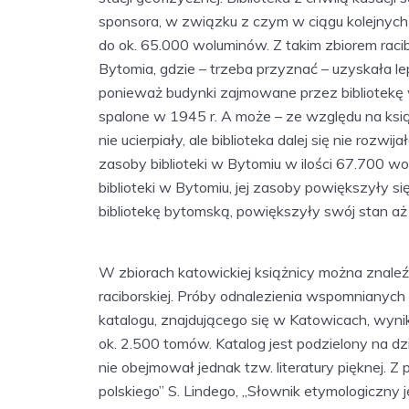
sponsora, w związku z czym w ciągu kolejnych 
do ok. 65.000 woluminów. Z takim zbiorem racib
Bytomia, gdzie – trzeba przyznać – uzyskała le
ponieważ budynki zajmowane przez bibliotekę w
spalone w 1945 r. A może – ze względu na ksi
nie ucierpiały, ale biblioteka dalej się nie rozw
zasoby biblioteki w Bytomiu w ilości 67.700 w
biblioteki w Bytomiu, jej zasoby powiększyły si
bibliotekę bytomską, powiększyły swój stan aż
W zbiorach katowickiej książnicy można znaleźć
raciborskiej. Próby odnalezienia wspomnianych
katalogu, znajdującego się w Katowicach, wynika
ok. 2.500 tomów. Katalog jest podzielony na d
nie obejmował jednak tzw. literatury pięknej
polskiego” S. Lindego, „Słownik etymologiczny 