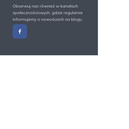
Obserwuj nas również w kanałach
społecznościowych, gdzie regularnie
informujemy o nowościach na blogu.