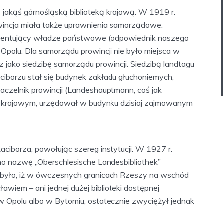
z jakąś górnośląską biblioteką krajową. W 1919 r.
wincja miała także uprawnienia samorządowe.
rezentujący władze państwowe (odpowiednik naszego
polu. Dla samorządu prowincji nie było miejsca w
rz jako siedzibę samorządu prowincji. Siedzibą landtagu
ciborzu stał się budynek zakładu głuchoniemych,
aczelnik prowincji (Landeshauptmann, coś jak
 krajowym, urzędował w budynku dzisiaj zajmowanym
aciborza, powołując szereg instytucji. W 1927 r.
no nazwę „Oberschlesische Landesbibliothek”
m było, iż w ówczesnych granicach Rzeszy na wschód
ławiem – ani jednej dużej biblioteki dostępnej
 w Opolu albo w Bytomiu; ostatecznie zwyciężył jednak