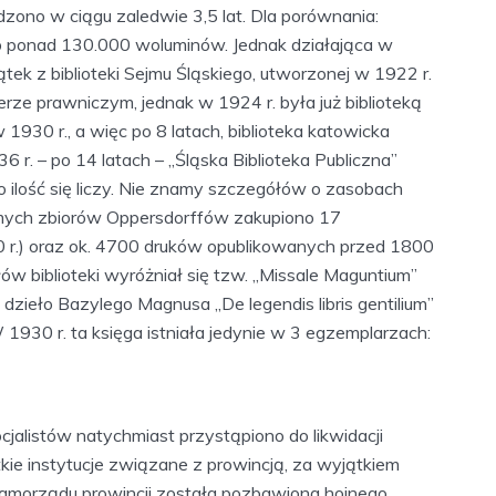
ono w ciągu zaledwie 3,5 lat. Dla porównania:
sób ponad 130.000 woluminów. Jednak działająca w
tek z biblioteki Sejmu Śląskiego, utworzonej w 1922 r.
ze prawniczym, jednak w 1924 r. była już biblioteką
930 r., a więc po 8 latach, biblioteka katowicka
r. – po 14 latach – „Śląska Biblioteka Publiczna”
o ilość się liczy. Nie znamy szczegółów o zasobach
 samych zbiorów Oppersdorffów zakupiono 17
 r.) oraz ok. 4700 druków opublikowanych przed 1800
ów biblioteki wyróżniał się tzw. „Missale Maguntium”
zieło Bazylego Magnusa „De legendis libris gentilium”
 1930 r. ta księga istniała jedynie w 3 egzemplarzach:
jalistów natychmiast przystąpiono do likwidacji
ie instytucje związane z prowincją, za wyjątkiem
ji samorządu prowincji została pozbawiona hojnego