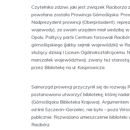
Czytelnika zdziwi, jaki jest związek Raciborza 
powołana została Prowincja Górnośląska. Pro
Nadprezydent prowincji (Oberpräsident), rep
wojewody), ze swoim urzędem miał siedzibę w O
Opolu. Politycy partii Centrum forsowali Racibó
górnośląskiego (jakby sejmik wojewódzki) w Ra
służący dzisiaj I Liceum Ogólnokształcącemu. N
marszałek województwa), zwany też starostą
przez Bibliotekę na ul. Kasprowicza.
Samorząd prowincji przyczynił się do rozwoju R
postanowiono utworzyć bibliotekę, której nada
(Górnośląska Biblioteka Krajowa). Argumente
od linii Szczecin–Gorzelec, nie było – poza Wroc
publicznie. Rozważano umieszczenie biblioteki
Racibórz.