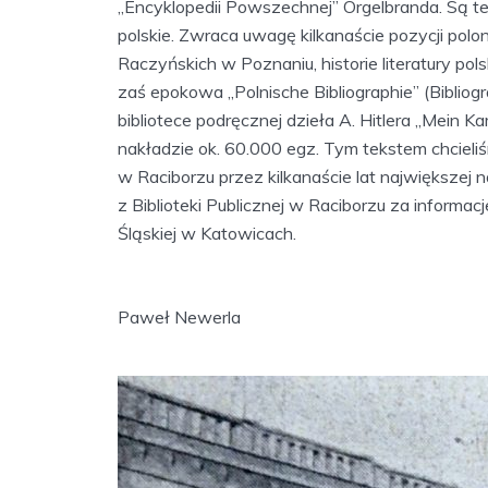
„Encyklopedii Powszechnej” Orgelbranda. Są też
polskie. Zwraca uwagę kilkanaście pozycji polo
Raczyńskich w Poznaniu, historie literatury po
zaś epokowa „Polnische Bibliographie” (Bibliog
bibliotece podręcznej dzieła A. Hitlera „Mein K
nakładzie ok. 60.000 egz. Tym tekstem chcieli
w Raciborzu przez kilkanaście lat największej n
z Biblioteki Publicznej w Raciborzu za informac
Śląskiej w Katowicach.
Paweł Newerla