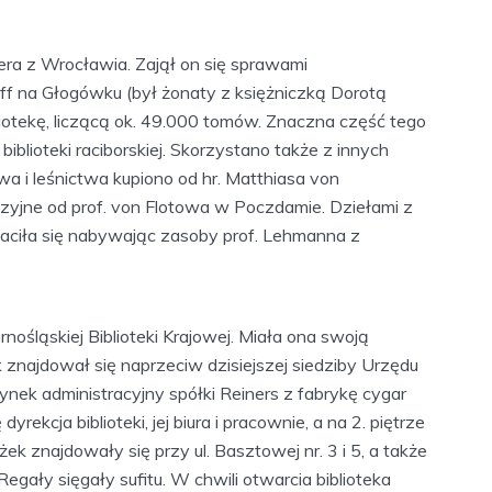
hera z Wrocławia. Zajął on się sprawami
ff na Głogówku (był żonaty z księżniczką Dorotą
iotekę, liczącą ok. 49.000 tomów. Znaczna część tego
iblioteki raciborskiej. Skorzystano także z innych
twa i leśnictwa kupiono od hr. Matthiasa von
zyjne od prof. von Flotowa w Poczdamie. Dziełami z
gaciła się nabywając zasoby prof. Lehmanna z
nośląskiej Biblioteki Krajowej. Miała ona swoją
 znajdował się naprzeciw dzisiejszej siedziby Urzędu
nek administracyjny spółki Reiners z fabrykę cygar
dyrekcja biblioteki, jej biura i pracownie, a na 2. piętrze
k znajdowały się przy ul. Basztowej nr. 3 i 5, a także
gały sięgały sufitu. W chwili otwarcia biblioteka