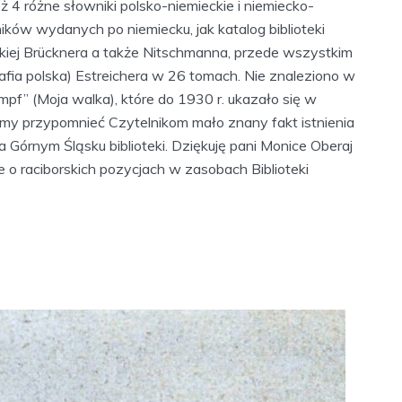
 4 różne słowniki polsko-niemieckie i niemiecko-
ników wydanych po niemiecku, jak katalog biblioteki
lskiej Brücknera a także Nitschmanna, przede wszystkim
rafia polska) Estreichera w 26 tomach. Nie znaleziono w
ampf” (Moja walka), które do 1930 r. ukazało się w
śmy przypomnieć Czytelnikom mało znany fakt istnienia
a Górnym Śląsku biblioteki. Dziękuję pani Monice Oberaj
je o raciborskich pozycjach w zasobach Biblioteki