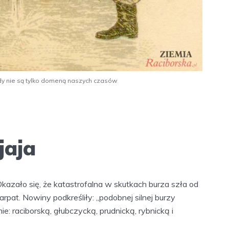
dy nie są tylko domeną naszych czasów
jaja
Okazało się, że katastrofalna w skutkach burza szła od
arpat. Nowiny podkreśliły: „podobnej silnej burzy
ie: raciborską, głubczycką, prudnicką, rybnicką i