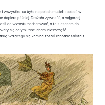
 i wszystko, co było na polach musieli zapisać w
e dopiero później. Drożała żywność, a najgorzej
adził do wzrostu zachorowań, a te z czasem do
tawały się całymi łańcuchami nieszczęść.
fiarą walącego się komina został robotnik Miłota z