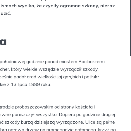
ismach wynika, że czyniły ogromne szkody, nieraz
razić.
a
w południowej godzinie ponad miastem Raciborzem i
cher, który wielkie wszędzie wyrządził szkody.
śnie padał grad wielkości jaj gołębich i potłukł
e z 13 lipca 1889 roku.
ogrodzie proboszczowskim od strony kościoła i
ewne poniszczył wszystko. Dopiero po godzinie drugiej
eć szkody burzą dzisiejszą wyrządzone. Ulice są pełne
obra połowa drzew na promenadzie połamana; krzyż na