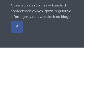
Obserwuj nas również w kanałach
społecznościowych, gdzie regularnie
informujemy o nowościach na blogu.