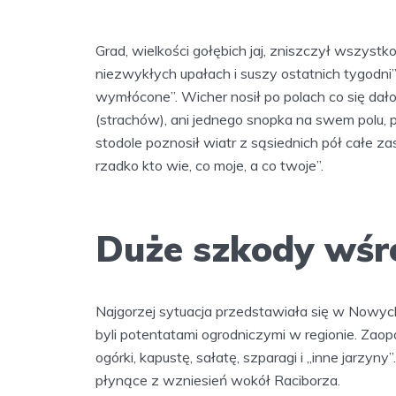
Grad, wielkości gołębich jaj, zniszczył wszystko
niezwykłych upałach i suszy ostatnich tygodni”.
wymłócone”. Wicher nosił po polach co się dało. 
(strachów), ani jednego snopka na swem polu, 
stodole poznosił wiatr z sąsiednich pół całe za
rzadko kto wie, co moje, a co twoje”.
Duże szkody wśr
Najgorzej sytuacja przedstawiała się w Nowych 
byli potentatami ogrodniczymi w regionie. Zao
ogórki, kapustę, sałatę, szparagi i „inne jarzyn
płynące z wzniesień wokół Raciborza.