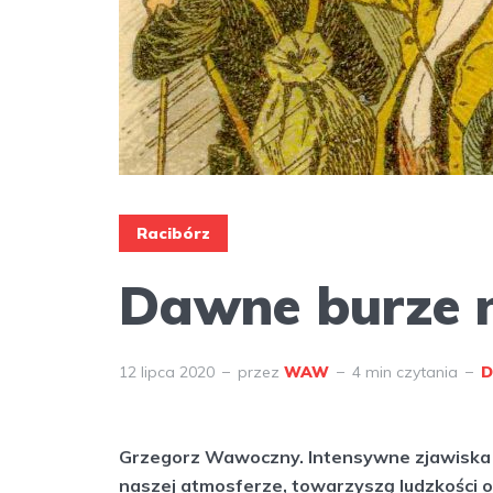
Racibórz
Dawne burze 
12 lipca 2020
przez
WAW
4 min czytania
D
Grzegorz Wawoczny. Intensywne zjawiska
naszej atmosferze, towarzyszą ludzkości o