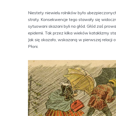
Niestety niewielu rolników było ubezpieczonych
straty. Konsekwencje tego stawały się widoczn
sytuowani skazani byli na głód. Głód zaś prow
epidemii. Tak przez kilka wieków kataklizmy s
Jak się okazało, wskazaną w pierwszej relacji o
Płoni.