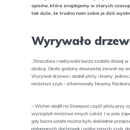
opisów, które znajdujemy w starych czasop
tak duże, że trudno nam sobie je dziś wyob
Wyrywało drzew
„Straszliwa i niebywała burza szalała dzisiaj 
okolicą. Około godziny dwunastej zerwał się wi
Wyrywał drzewa i obalał płoty i bramy. Jednocze
mnóstwo szyb – informowały Nowiny Raciborski
– Wicher obalił na Starejwsi część płotu przy 
wyrządził mnóstwo innych szkód. I w polu zap
gdy burza ustała można było dokładnie przejrz
połamanych dachówek i potłuczonych szyb, d