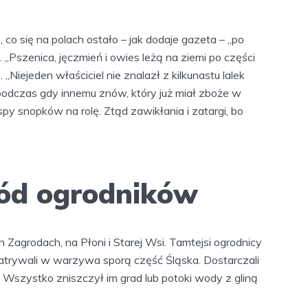
, co się na polach ostało – jak dodaje gazeta – „po
 „Pszenica, jęczmień i owies leżą na ziemi po części
„Niejeden właściciel nie znalazł z kilkunastu lalek
podczas gdy innemu znów, który już miał zboże w
spy snopków na rolę. Ztąd zawikłania i zatargi, bo
ód ogrodników
Zagrodach, na Płoni i Starej Wsi. Tamtejsi ogrodnicy
patrywali w warzywa sporą część Śląska. Dostarczali
y”. Wszystko zniszczył im grad lub potoki wody z gliną