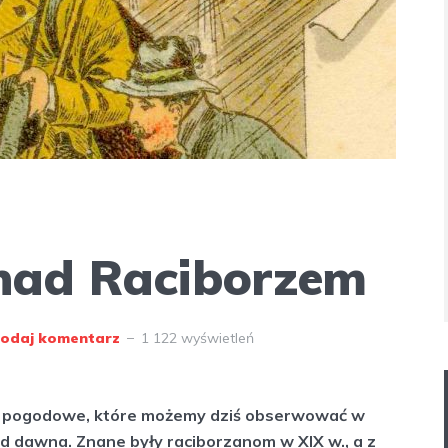
nad Raciborzem
odaj komentarz
1 122 wyświetleń
 pogodowe, które możemy dziś obserwować w
d dawna. Znane były raciborzanom w XIX w., a z