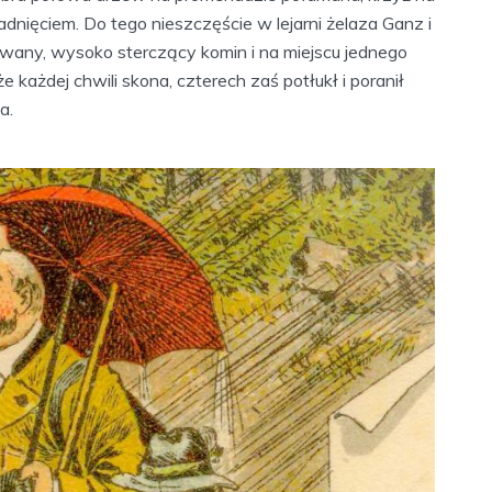
adnięciem. Do tego nieszczęście w lejarni żelaza Ganz i
owany, wysoko sterczący komin i na miejscu jednego
że każdej chwili skona, czterech zaś potłukł i poranił
a.