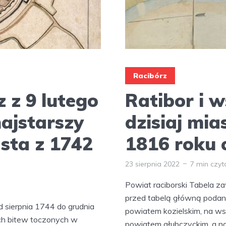
Racibórz
 z 9 lutego
Ratibor i 
najstarszy
dzisiaj mia
asta z 1742
1816 roku c
23 sierpnia 2022
7 min czyt
Powiat raciborski Tabela za
przed tabelą główną podano
od sierpnia 1744 do grudnia
powiatem kozielskim, na ws
ch bitew toczonych w
powiatem głubczyckim, a na.