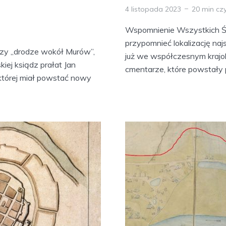
4 listopada 2023
20 min cz
Wspomnienie Wszystkich Św
przypomnieć lokalizację najs
rzy „drodze wokół Murów”,
już we współczesnym krajob
kiej ksiądz prałat Jan
cmentarze, które powstały p
której miał powstać nowy