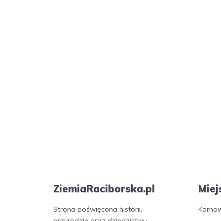
ZiemiaRaciborska.pl
Miej
Strona poświęcona historii,
Korno
przyrodzie oraz dziedzictwu