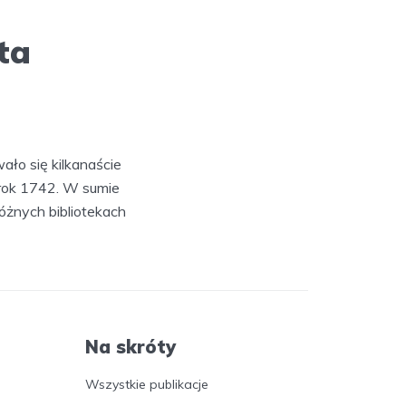
ta
ło się kilkanaście
 rok 1742. W sumie
óżnych bibliotekach
Na skróty
Wszystkie publikacje