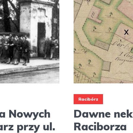
Racibórz
na Nowych
Dawne nek
z przy ul.
Raciborza