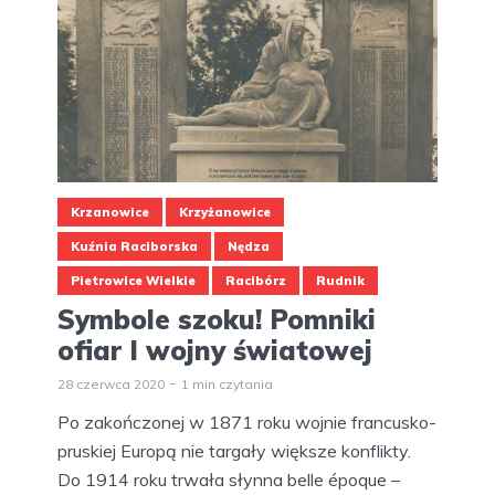
Krzanowice
Krzyżanowice
Kuźnia Raciborska
Nędza
Pietrowice Wielkie
Racibórz
Rudnik
Symbole szoku! Pomniki
ofiar I wojny światowej
28 czerwca 2020
1 min czytania
Po zakończonej w 1871 roku wojnie francusko-
pruskiej Europą nie targały większe konflikty.
Do 1914 roku trwała słynna belle époque –