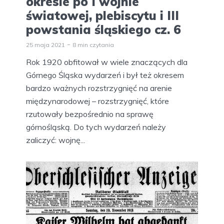
okresie po I wojnie
światowej, plebiscytu i III
powstania śląskiego cz. 6
25 maja 2021
8 min czytania
Rok 1920 obfitował w wiele znaczących dla
Górnego Śląska wydarzeń i był też okresem
bardzo ważnych rozstrzygnięć na arenie
międzynarodowej – rozstrzygnięć, które
rzutowały bezpośrednio na sprawę
górnośląską. Do tych wydarzeń należy
zaliczyć: wojnę...