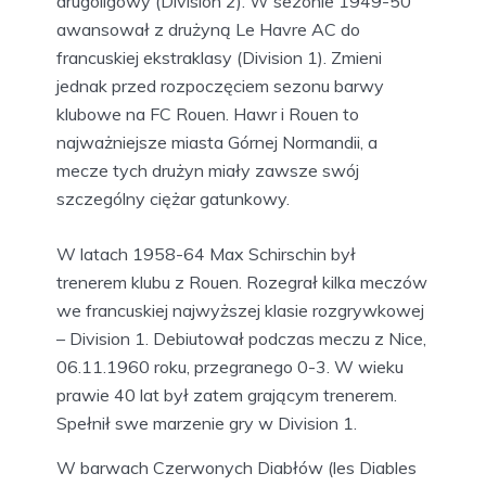
drugoligowy (Division 2). W sezonie 1949-50
awansował z drużyną Le Havre AC do
francuskiej ekstraklasy (Division 1). Zmieni
jednak przed rozpoczęciem sezonu barwy
klubowe na FC Rouen. Hawr i Rouen to
najważniejsze miasta Górnej Normandii, a
mecze tych drużyn miały zawsze swój
szczególny ciężar gatunkowy.
W latach 1958-64 Max Schirschin był
trenerem klubu z Rouen. Rozegrał kilka meczów
we francuskiej najwyższej klasie rozgrywkowej
– Division 1. Debiutował podczas meczu z Nice,
06.11.1960 roku, przegranego 0-3. W wieku
prawie 40 lat był zatem grającym trenerem.
Spełnił swe marzenie gry w Division 1.
W barwach Czerwonych Diabłów (les Diables