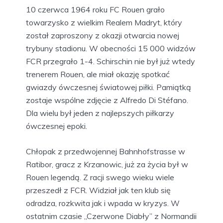
10 czerwca 1964 roku FC Rouen grało
towarzysko z wielkim Realem Madryt, który
został zaproszony z okazji otwarcia nowej
trybuny stadionu. W obecności 15 000 widzów
FCR przegrało 1-4. Schirschin nie był już wtedy
trenerem Rouen, ale miał okazję spotkać
gwiazdy ówczesnej światowej piłki. Pamiątką
zostaje wspólne zdjęcie z Alfredo Di Stéfano.
Dla wielu był jeden z najlepszych piłkarzy
ówczesnej epoki.
Chłopak z przedwojennej Bahnhofstrasse w
Ratibor, gracz z Krzanowic, już za życia był w
Rouen legendą. Z racji swego wieku wiele
przeszedł z FCR. Widział jak ten klub się
odradza, rozkwita jak i wpada w kryzys. W
ostatnim czasie „Czerwone Diabły” z Normandii