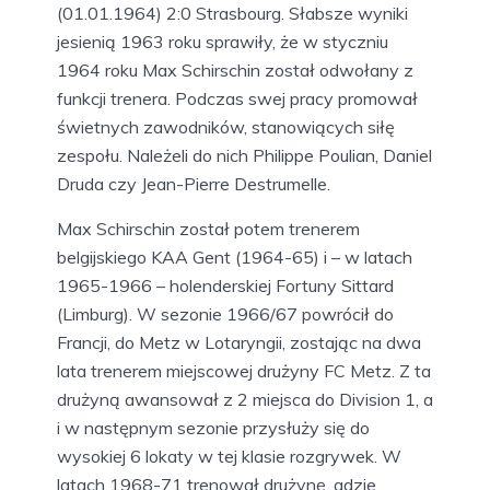
(01.01.1964) 2:0 Strasbourg. Słabsze wyniki
jesienią 1963 roku sprawiły, że w styczniu
1964 roku Max Schirschin został odwołany z
funkcji trenera. Podczas swej pracy promował
świetnych zawodników, stanowiących siłę
zespołu. Należeli do nich Philippe Poulian, Daniel
Druda czy Jean-Pierre Destrumelle.
Max Schirschin został potem trenerem
belgijskiego KAA Gent (1964-65) i – w latach
1965-1966 – holenderskiej Fortuny Sittard
(Limburg). W sezonie 1966/67 powrócił do
Francji, do Metz w Lotaryngii, zostając na dwa
lata trenerem miejscowej drużyny FC Metz. Z ta
drużyną awansował z 2 miejsca do Division 1, a
i w następnym sezonie przysłuży się do
wysokiej 6 lokaty w tej klasie rozgrywek. W
latach 1968-71 trenował drużynę, gdzie