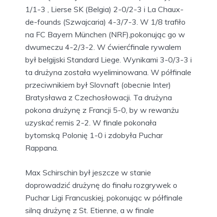
1/1-3 , Lierse SK (Belgia) 2-0/2-3 i La Chaux-
de-founds (Szwajcaria) 4-3/7-3. W 1/8 trafiło
na FC Bayern München (NRF),pokonując go w
dwumeczu 4-2/3-2. W ćwierćfinale rywalem
był belgijski Standard Liege. Wynikami 3-0/3-3 i
ta drużyna została wyeliminowana. W półfinale
przeciwnikiem był Slovnaft (obecnie Inter)
Bratysława z Czechosłowacji. Ta drużyna
pokona drużynę z Francji 5-0, by w rewanżu
uzyskać remis 2-2. W finale pokonała
bytomską Polonię 1-0 i zdobyła Puchar
Rappana.
Max Schirschin był jeszcze w stanie
doprowadzić drużynę do finału rozgrywek o
Puchar Ligi Francuskiej, pokonując w półfinale
silną drużynę z St. Etienne, a w finale