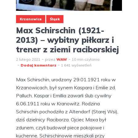
Krzanowice
Śląsk
Max Schirschin (1921-
2013) – wybitny piłkarz i
trener z ziemi raciborskiej
2 lutego 2021
przez
WAW
10 min czytania
Dodaj komentarz
1 641 wyświetleń
Max Schirschin, urodzony 29.01.1921 roku w
Krzanowicach, był synem Kaspara i Emilie zd.
Palluch. Kaspar i Emillia zawarli ślub cywilny
6.06.1911 roku w Kranowitz. Rodzina
Schirschin pochodziła z Altendorf (Starej Wsi),
dziś dzielnicy Raciborza. Ojciec Maxa był
zdunem, czyli budował piece pokojowe i
kuchenne. Schirschinowie mieszkali przy