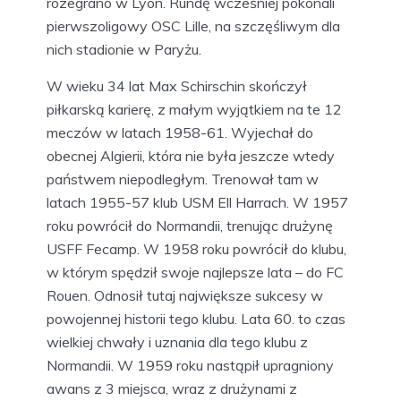
rozegrano w Lyon. Rundę wcześniej pokonali
pierwszoligowy OSC Lille, na szczęśliwym dla
nich stadionie w Paryżu.
W wieku 34 lat Max Schirschin skończył
piłkarską karierę, z małym wyjątkiem na te 12
meczów w latach 1958-61. Wyjechał do
obecnej Algierii, która nie była jeszcze wtedy
państwem niepodległym. Trenował tam w
latach 1955-57 klub USM Ell Harrach. W 1957
roku powrócił do Normandii, trenując drużynę
USFF Fecamp. W 1958 roku powrócił do klubu,
w którym spędził swoje najlepsze lata – do FC
Rouen. Odnosił tutaj największe sukcesy w
powojennej historii tego klubu. Lata 60. to czas
wielkiej chwały i uznania dla tego klubu z
Normandii. W 1959 roku nastąpił upragniony
awans z 3 miejsca, wraz z drużynami z