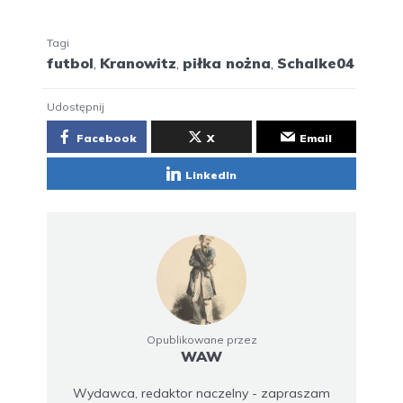
Tagi
futbol
,
Kranowitz
,
piłka nożna
,
Schalke04
Udostępnij
Facebook
X
Email
LinkedIn
Opublikowane przez
WAW
Wydawca, redaktor naczelny - zapraszam