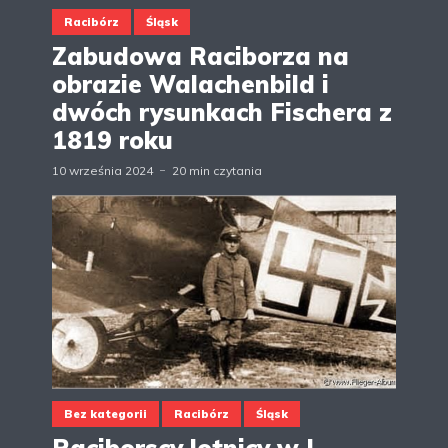
Racibórz
Śląsk
Zabudowa Raciborza na
obrazie Walachenbild i
dwóch rysunkach Fischera z
1819 roku
10 września 2024
20 min czytania
Bez kategorii
Racibórz
Śląsk
Raciborscy lotnicy w I