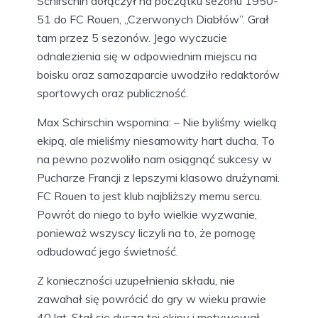
Schirschin dołączył na początku sezonu 1950-
51 do FC Rouen, „Czerwonych Diabłów”. Grał
tam przez 5 sezonów. Jego wyczucie
odnalezienia się w odpowiednim miejscu na
boisku oraz samozaparcie uwodziło redaktorów
sportowych oraz publiczność.
Max Schirschin wspomina: – Nie byliśmy wielką
ekipą, ale mieliśmy niesamowity hart ducha. To
na pewno pozwoliło nam osiągnąć sukcesy w
Pucharze Francji z lepszymi klasowo drużynami.
FC Rouen to jest klub najbliższy memu sercu.
Powrót do niego to było wielkie wyzwanie,
ponieważ wszyscy liczyli na to, że pomogę
odbudować jego świetność.
Z konieczności uzupełnienia składu, nie
zawahał się powrócić do gry w wieku prawie
40 lat. Stał się duszą tej ekipy i motywował