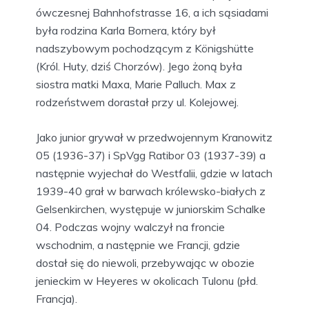
ówczesnej Bahnhofstrasse 16, a ich sąsiadami
była rodzina Karla Bornera, który był
nadszybowym pochodzącym z Königshütte
(Król. Huty, dziś Chorzów). Jego żoną była
siostra matki Maxa, Marie Palluch. Max z
rodzeństwem dorastał przy ul. Kolejowej.
Jako junior grywał w przedwojennym Kranowitz
05 (1936-37) i SpVgg Ratibor 03 (1937-39) a
następnie wyjechał do Westfalii, gdzie w latach
1939-40 grał w barwach królewsko-białych z
Gelsenkirchen, występuje w juniorskim Schalke
04. Podczas wojny walczył na froncie
wschodnim, a następnie we Francji, gdzie
dostał się do niewoli, przebywając w obozie
jenieckim w Heyeres w okolicach Tulonu (płd.
Francja).