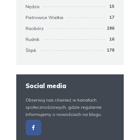
Nędza
15
Pietrowice Wielkie
17
Racibórz
286
Rudnik
16
Śląsk
178
Social media
Obserwuj nas również w kanałach
społecznościowych, gdzie regularnie
informujemy o nowościach na blogu.