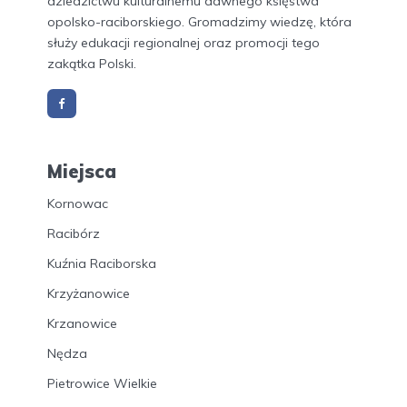
dziedzictwu kulturalnemu dawnego księstwa
opolsko-raciborskiego. Gromadzimy wiedzę, która
służy edukacji regionalnej oraz promocji tego
zakątka Polski.
Miejsca
Kornowac
Racibórz
Kuźnia Raciborska
Krzyżanowice
Krzanowice
Nędza
Pietrowice Wielkie