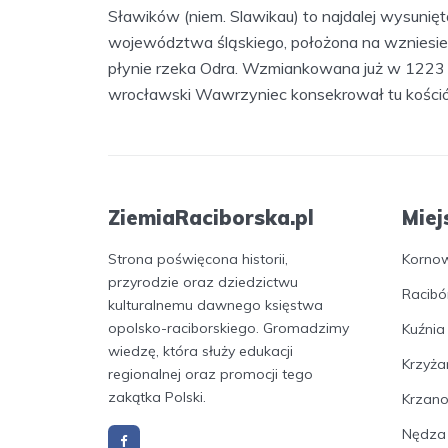
Sławików (niem. Slawikau) to najdalej wysunię
województwa śląskiego, położona na wzniesien
płynie rzeka Odra. Wzmiankowana już w 1223 r.
wrocławski Wawrzyniec konsekrował tu kościół 
ZiemiaRaciborska.pl
Miej
Strona poświęcona historii,
Korno
przyrodzie oraz dziedzictwu
Racibó
kulturalnemu dawnego księstwa
opolsko-raciborskiego. Gromadzimy
Kuźnia
wiedzę, która służy edukacji
Krzyża
regionalnej oraz promocji tego
zakątka Polski.
Krzan
Nędza