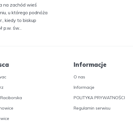
ta na zachód wieś
iu, u którego podnóża
, kiedy to biskup
p.w. św...
sca
Informacje
wac
O nas
rz
Informacje
 Raciborska
POLITYKA PRYWATNOŚCI
nowice
Regulamin serwisu
owice