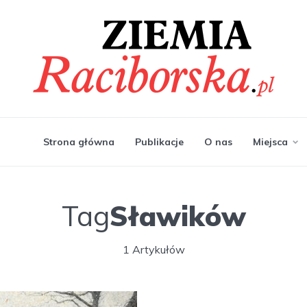
Strona główna
Publikacje
O nas
Miejsca
Tag
Sławików
1 Artykułów