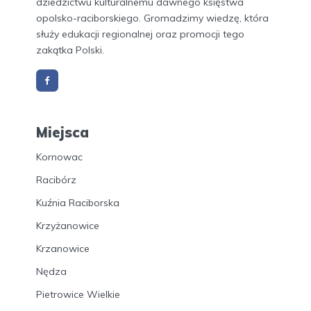
dziedzictwu kulturalnemu dawnego księstwa
opolsko-raciborskiego. Gromadzimy wiedzę, która
służy edukacji regionalnej oraz promocji tego
zakątka Polski.
Miejsca
Kornowac
Racibórz
Kuźnia Raciborska
Krzyżanowice
Krzanowice
Nędza
Pietrowice Wielkie