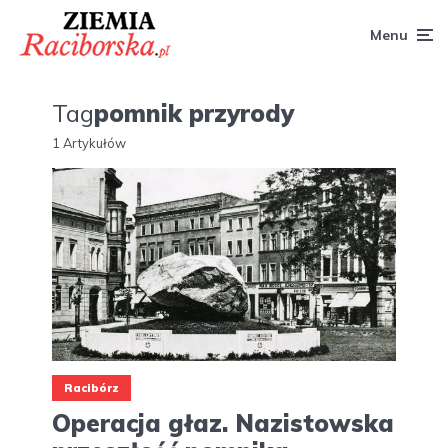
Menu
Tag
pomnik przyrody
1 Artykułów
Racibórz
Operacja głaz. Nazistowska