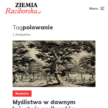
Menu
Tag
polowanie
1 Artykułów
Racibórz
Myślistwo w dawnym