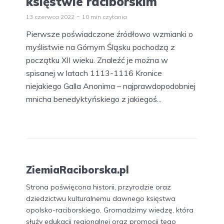
księstwie raciborskim
13 czerwca 2022
10 min czytania
Pierwsze poświadczone źródłowo wzmianki o
myślistwie na Górnym Śląsku pochodzą z
początku XII wieku. Znaleźć je można w
spisanej w latach 1113-1116 Kronice
niejakiego Galla Anonima – najprawdopodobniej
mnicha benedyktyńskiego z jakiegoś...
ZiemiaRaciborska.pl
Strona poświęcona historii, przyrodzie oraz
dziedzictwu kulturalnemu dawnego księstwa
opolsko-raciborskiego. Gromadzimy wiedzę, która
służy edukacji regionalnej oraz promocji tego