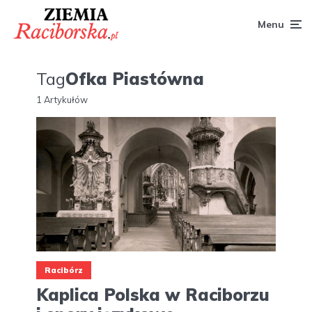
Menu
Tag
Ofka Piastówna
1 Artykułów
Racibórz
Kaplica Polska w Raciborzu