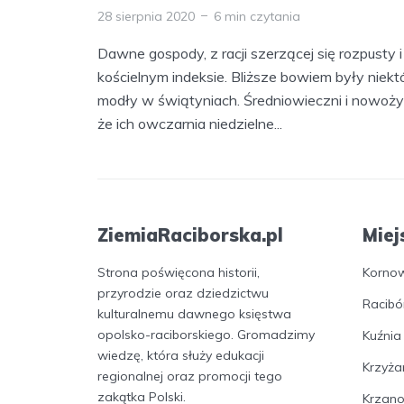
28 sierpnia 2020
6 min czytania
Dawne gospody, z racji szerzącej się rozpusty i
kościelnym indeksie. Bliższe bowiem były niek
modły w świątyniach. Średniowieczni i nowożytn
że ich owczarnia niedzielne...
ZiemiaRaciborska.pl
Miej
Strona poświęcona historii,
Korno
przyrodzie oraz dziedzictwu
Racibó
kulturalnemu dawnego księstwa
opolsko-raciborskiego. Gromadzimy
Kuźnia
wiedzę, która służy edukacji
Krzyża
regionalnej oraz promocji tego
zakątka Polski.
Krzan