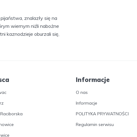
 pijaństwa, znalazły się na
tórym wiernym niźli nabożne
i kaznodzieje oburzali się,
sca
Informacje
wac
O nas
rz
Informacje
 Raciborska
POLITYKA PRYWATNOŚCI
nowice
Regulamin serwisu
owice