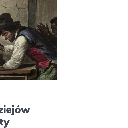
ziejów
ty