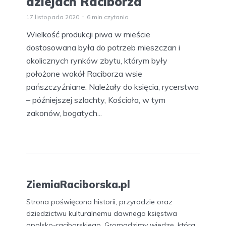
dziejach Raciborza
17 listopada 2020
6 min czytania
Wielkość produkcji piwa w mieście
dostosowana była do potrzeb mieszczan i
okolicznych rynków zbytu, którym były
położone wokół Raciborza wsie
pańszczyźniane. Należały do księcia, rycerstwa
– późniejszej szlachty, Kościoła, w tym
zakonów, bogatych...
ZiemiaRaciborska.pl
Strona poświęcona historii, przyrodzie oraz
dziedzictwu kulturalnemu dawnego księstwa
opolsko-raciborskiego. Gromadzimy wiedzę, która