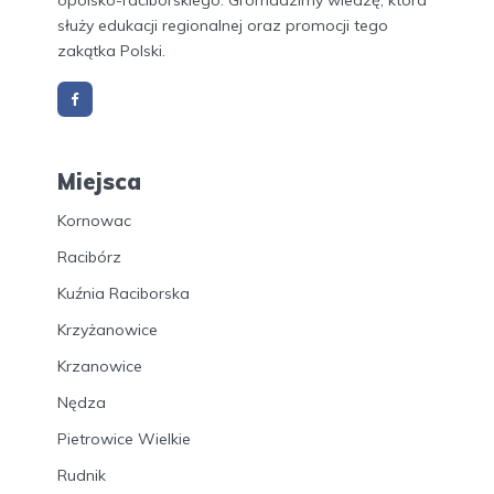
opolsko-raciborskiego. Gromadzimy wiedzę, która
służy edukacji regionalnej oraz promocji tego
zakątka Polski.
Miejsca
Kornowac
Racibórz
Kuźnia Raciborska
Krzyżanowice
Krzanowice
Nędza
Pietrowice Wielkie
Rudnik