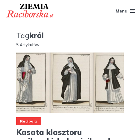
Menu
Tag
król
5 Artykułów
Racibórz
Kasata klasztoru