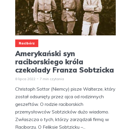
Racibórz
Amerykański syn
raciborskiego króla
czekolady Franza Sobtzicka
8 lipca 2022
7 min czytania
Christoph Sottor (Niemcy) pisze Walterze, który
został odsunięty przez ojca od rodzinnych
geszeftów. O rodzie raciborskich
przemysłowców Sobtzicków dużo wiadomo.
Zwłaszcza o tych, którzy zarządzali firmą w
Raciborzu. O Feliksie Sobtzicku –...