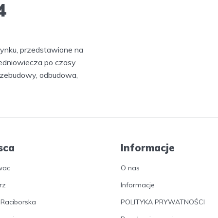
4
 rynku, przedstawione na
średniowiecza po czasy
rzebudowy, odbudowa,
sca
Informacje
wac
O nas
rz
Informacje
 Raciborska
POLITYKA PRYWATNOŚCI