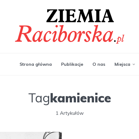
Strona główna
Publikacje
O nas
Miejsca
Tag
kamienice
1 Artykułów