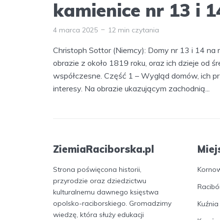
kamienice nr 13 i 1
4 marca 2025
12 min czytania
Christoph Sottor (Niemcy): Domy nr 13 i 14 na
obrazie z około 1819 roku, oraz ich dzieje od 
współczesne. Część 1 – Wygląd domów, ich p
interesy. Na obrazie ukazującym zachodnią...
ZiemiaRaciborska.pl
Miej
Strona poświęcona historii,
Korno
przyrodzie oraz dziedzictwu
Racibó
kulturalnemu dawnego księstwa
opolsko-raciborskiego. Gromadzimy
Kuźnia
wiedzę, która służy edukacji