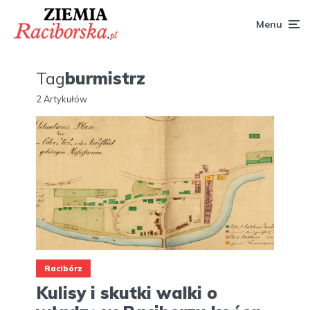
Menu
Tag
burmistrz
2 Artykułów
Racibórz
Kulisy i skutki walki o