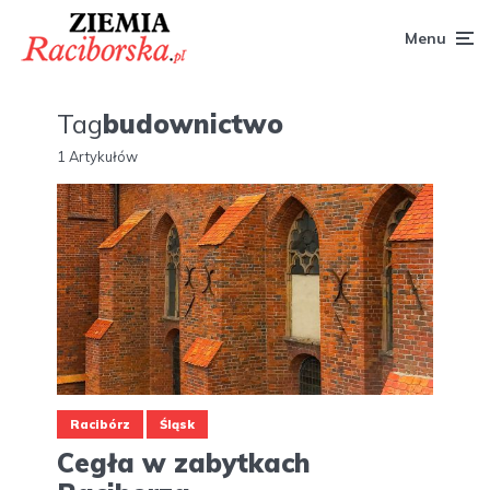
Menu
Tag
budownictwo
1 Artykułów
Racibórz
Śląsk
Cegła w zabytkach