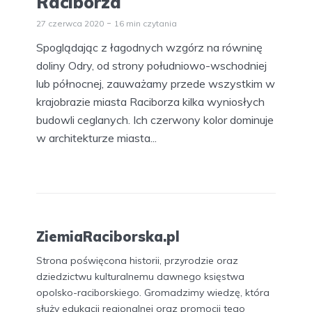
Raciborza
27 czerwca 2020
16 min czytania
Spoglądając z łagodnych wzgórz na równinę
doliny Odry, od strony południowo-wschodniej
lub północnej, zauważamy przede wszystkim w
krajobrazie miasta Raciborza kilka wyniosłych
budowli ceglanych. Ich czerwony kolor dominuje
w architekturze miasta...
ZiemiaRaciborska.pl
Strona poświęcona historii, przyrodzie oraz
dziedzictwu kulturalnemu dawnego księstwa
opolsko-raciborskiego. Gromadzimy wiedzę, która
służy edukacji regionalnej oraz promocji tego