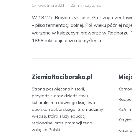
17 kwietnia 2021
22 min czytania
W 1842 r. Bawarczyk Josef Groll zaprezentow
– pilsa fermentacji dolnej. Pół wieku później naj
warzono w książęcym browarze w Raciborzu. T
1858 roku daje dużo do myślenia...
ZiemiaRaciborska.pl
Miej
Strona poświęcona historii,
Korno
przyrodzie oraz dziedzictwu
Racibó
kulturalnemu dawnego księstwa
opolsko-raciborskiego. Gromadzimy
Kuźnia
wiedzę, która służy edukacji
Krzyża
regionalnej oraz promocji tego
zakątka Polski.
Krzan