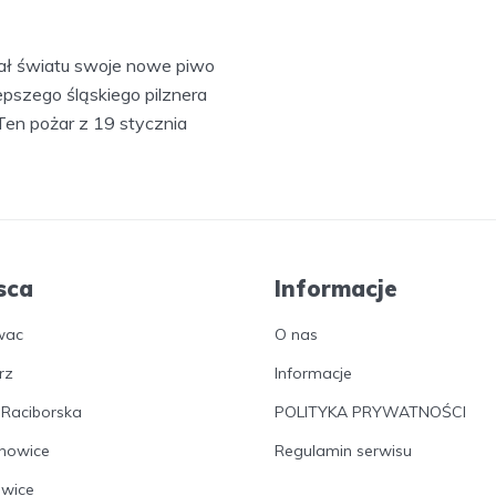
ał światu swoje nowe piwo
lepszego śląskiego pilznera
en pożar z 19 stycznia
sca
Informacje
wac
O nas
rz
Informacje
 Raciborska
POLITYKA PRYWATNOŚCI
nowice
Regulamin serwisu
owice