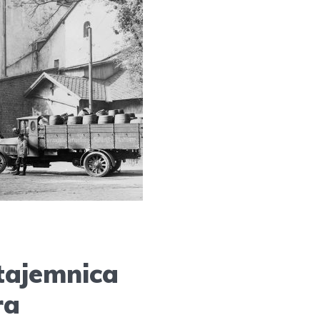
tajemnica
ra