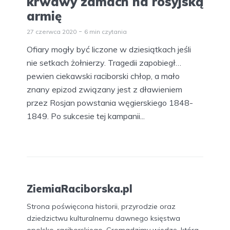
krwawy zamach na rosyjską
armię
27 czerwca 2020
6 min czytania
Ofiary mogły być liczone w dziesiątkach jeśli
nie setkach żołnierzy. Tragedii zapobiegł…
pewien ciekawski raciborski chłop, a mało
znany epizod związany jest z dławieniem
przez Rosjan powstania węgierskiego 1848-
1849. Po sukcesie tej kampanii...
ZiemiaRaciborska.pl
Strona poświęcona historii, przyrodzie oraz
dziedzictwu kulturalnemu dawnego księstwa