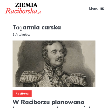
Menu
Tag
armia carska
1 Artykułów
Racibórz
W Raciborzu planowano