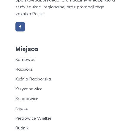
opolsko-raciborskiego. Gromadzimy wiedzę, która
służy edukacji regionalnej oraz promocji tego
zakątka Polski.
Miejsca
Kornowac
Racibórz
Kuźnia Raciborska
Krzyżanowice
Krzanowice
Nędza
Pietrowice Wielkie
Rudnik