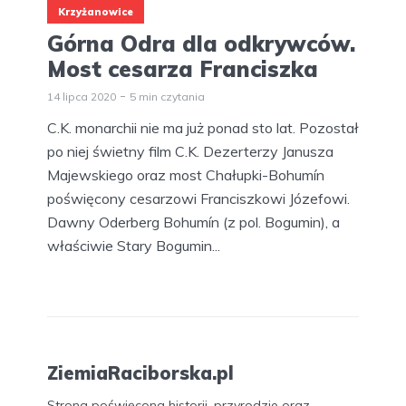
Krzyżanowice
Górna Odra dla odkrywców.
Most cesarza Franciszka
14 lipca 2020
5 min czytania
C.K. monarchii nie ma już ponad sto lat. Pozostał
po niej świetny film C.K. Dezerterzy Janusza
Majewskiego oraz most Chałupki-Bohumín
poświęcony cesarzowi Franciszkowi Józefowi.
Dawny Oderberg Bohumín (z pol. Bogumin), a
właściwie Stary Bogumin...
ZiemiaRaciborska.pl
Strona poświęcona historii, przyrodzie oraz