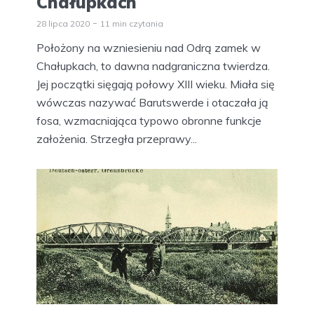
Chałupkach
28 lipca 2020
11 min czytania
Położony na wzniesieniu nad Odrą zamek w
Chałupkach, to dawna nadgraniczna twierdza.
Jej początki sięgają połowy XIII wieku. Miała się
wówczas nazywać Barutswerde i otaczała ją
fosa, wzmacniająca typowo obronne funkcje
założenia. Strzegła przeprawy...