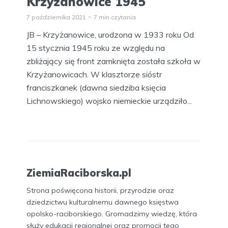
Krzyżanowice 1945
7 października 2021
7 min czytania
JB – Krzyżanowice, urodzona w 1933 roku Od
15 stycznia 1945 roku ze względu na
zbliżający się front zamknięta została szkoła w
Krzyżanowicach. W klasztorze sióstr
franciszkanek (dawna siedziba księcia
Lichnowskiego) wojsko niemieckie urządziło...
ZiemiaRaciborska.pl
Strona poświęcona historii, przyrodzie oraz
dziedzictwu kulturalnemu dawnego księstwa
opolsko-raciborskiego. Gromadzimy wiedzę, która
służy edukacji regionalnej oraz promocji tego