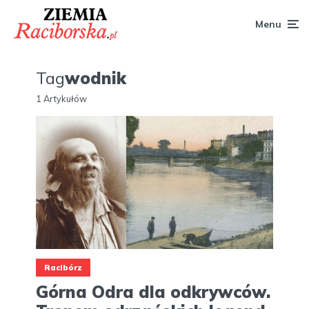
Menu
Tag
wodnik
1 Artykułów
Racibórz
Górna Odra dla odkrywców.