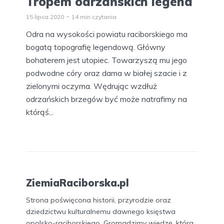
Tropem odrzańskich legend
15 lipca 2020
14 min czytania
Odra na wysokości powiatu raciborskiego ma
bogatą topografię legendową. Główny
bohaterem jest utopiec. Towarzyszą mu jego
podwodne córy oraz dama w białej szacie i z
zielonymi oczyma. Wędrując wzdłuż
odrzańskich brzegów być może natrafimy na
którąś...
ZiemiaRaciborska.pl
Strona poświęcona historii, przyrodzie oraz
dziedzictwu kulturalnemu dawnego księstwa
opolsko-raciborskiego. Gromadzimy wiedzę, która