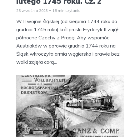
lutego 1745 roku. Cz. 2
26 września 2023
18 min czytania
W II wojnie śląskiej (od sierpnia 1744 roku do
grudnia 1745 roku) król pruski Fryderyk II zajął
północne Czechy z Pragą. Aby wspomóc
Austriaków w połowie grudnia 1744 roku na
Śląsk wkroczyła armia węgierska i prawie bez
walki zajęła całą...