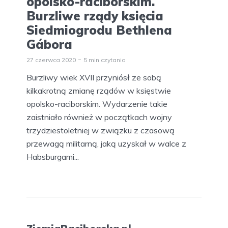
opolsko-raciborskim.
Burzliwe rządy księcia
Siedmiogrodu Bethlena
Gábora
27 czerwca 2020
5 min czytania
Burzliwy wiek XVII przyniósł ze sobą
kilkakrotną zmianę rządów w księstwie
opolsko-raciborskim. Wydarzenie takie
zaistniało również w początkach wojny
trzydziestoletniej w związku z czasową
przewagą militarną, jaką uzyskał w walce z
Habsburgami...