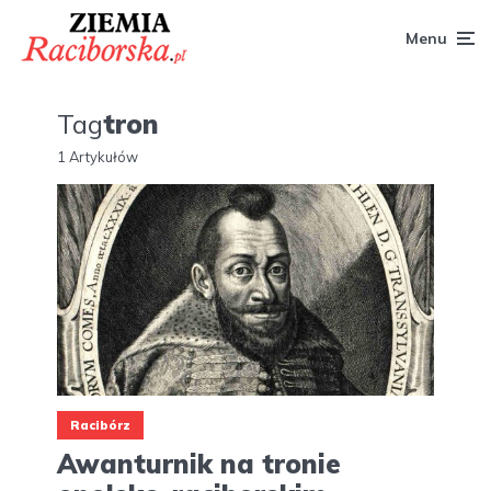
Menu
Tag
tron
1 Artykułów
Racibórz
Awanturnik na tronie