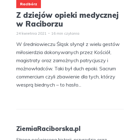
Racibórz
Z dziejów opieki medycznej
w Raciborzu
24 kwietnia 2021
16 min czytania
W średniowieczu Śląsk słynął z wielu gestów
miłosierdzia dokonywanych przez Kościół,
magistraty oraz zamożnych patrycjuszy i
możnowładców. Taki był duch epoki. Sacrum
commercium czyli zbawienie dla tych, którzy
wesprą biednych – to hasło...
ZiemiaRaciborska.pl
Strona poświęcona historii, przyrodzie oraz