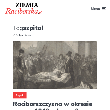
Menu
Tag
szpital
2 Artykułów
Śląsk
Raciborszczyzna w okresie