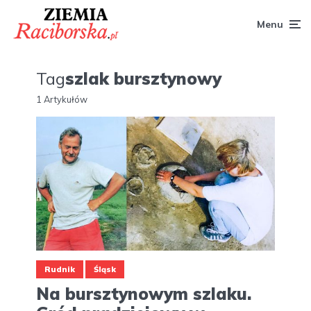
Menu
Tag
szlak bursztynowy
1 Artykułów
Rudnik
Śląsk
Na bursztynowym szlaku.