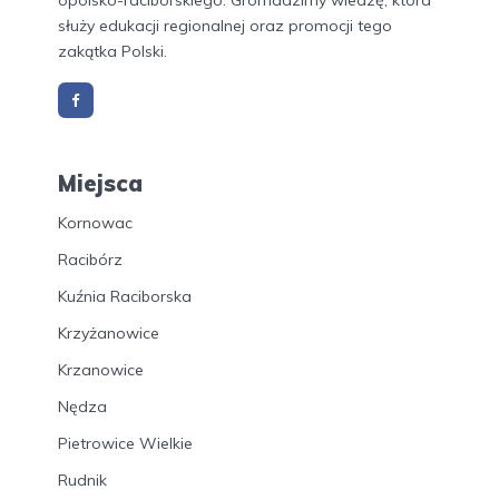
opolsko-raciborskiego. Gromadzimy wiedzę, która
służy edukacji regionalnej oraz promocji tego
zakątka Polski.
Miejsca
Kornowac
Racibórz
Kuźnia Raciborska
Krzyżanowice
Krzanowice
Nędza
Pietrowice Wielkie
Rudnik