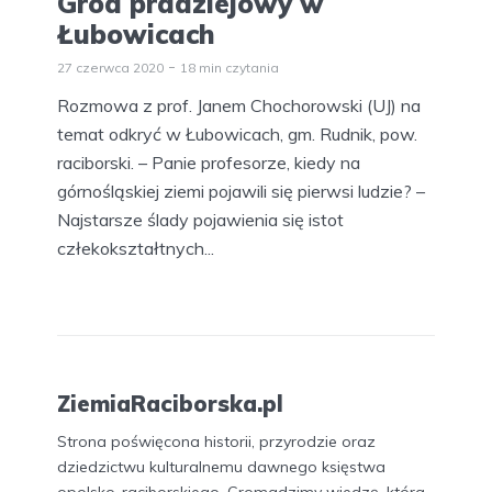
Gród pradziejowy w
Łubowicach
27 czerwca 2020
18 min czytania
Rozmowa z prof. Janem Chochorowski (UJ) na
temat odkryć w Łubowicach, gm. Rudnik, pow.
raciborski. – Panie profesorze, kiedy na
górnośląskiej ziemi pojawili się pierwsi ludzie? –
Najstarsze ślady pojawienia się istot
człekokształtnych...
ZiemiaRaciborska.pl
Strona poświęcona historii, przyrodzie oraz
dziedzictwu kulturalnemu dawnego księstwa