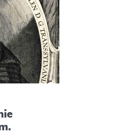
nie
m.