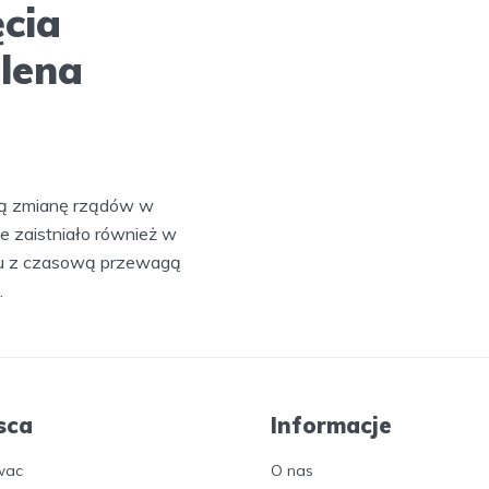
ęcia
lena
tną zmianę rządów w
e zaistniało również w
ku z czasową przewagą
.
sca
Informacje
wac
O nas