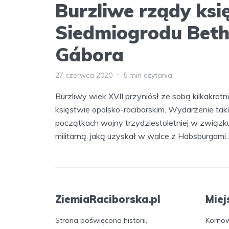
Burzliwe rządy ksi
Siedmiogrodu Beth
Gábora
27 czerwca 2020
5 min czytania
Burzliwy wiek XVII przyniósł ze sobą kilkakro
księstwie opolsko-raciborskim. Wydarzenie taki
początkach wojny trzydziestoletniej w związ
militarną, jaką uzyskał w walce z Habsburgami..
ZiemiaRaciborska.pl
Miej
Strona poświęcona historii,
Korno