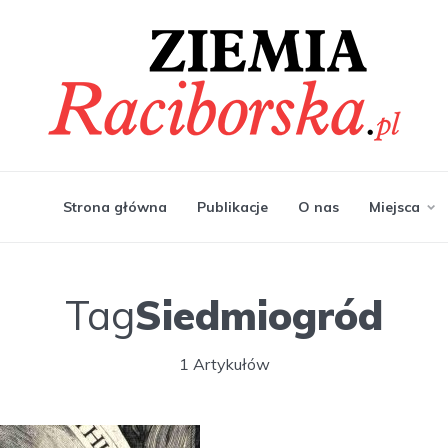
Strona główna
Publikacje
O nas
Miejsca
Tag
Siedmiogród
1 Artykułów