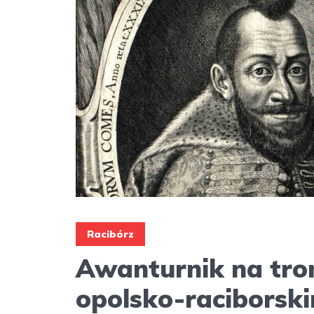
Racibórz
Awanturnik na tro
opolsko-raciborski