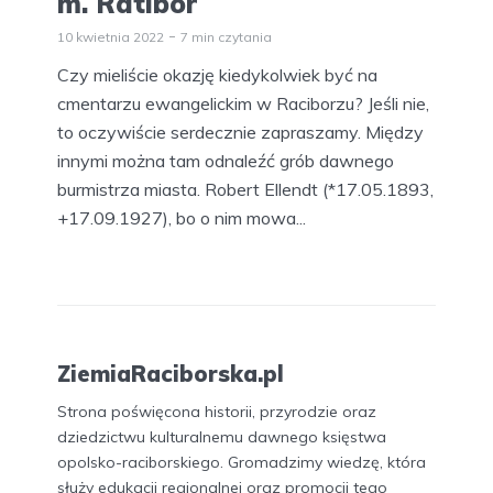
m. Ratibor
10 kwietnia 2022
7 min czytania
Czy mieliście okazję kiedykolwiek być na
cmentarzu ewangelickim w Raciborzu? Jeśli nie,
to oczywiście serdecznie zapraszamy. Między
innymi można tam odnaleźć grób dawnego
burmistrza miasta. Robert Ellendt (*17.05.1893,
+17.09.1927), bo o nim mowa...
ZiemiaRaciborska.pl
Strona poświęcona historii, przyrodzie oraz
dziedzictwu kulturalnemu dawnego księstwa
opolsko-raciborskiego. Gromadzimy wiedzę, która
służy edukacji regionalnej oraz promocji tego