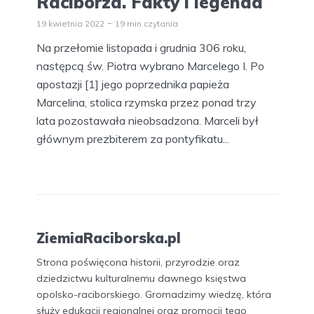
Raciborza. Fakty i legenda
19 kwietnia 2022
19 min czytania
Na przełomie listopada i grudnia 306 roku,
następcą św. Piotra wybrano Marcelego I. Po
apostazji [1] jego poprzednika papieża
Marcelina, stolica rzymska przez ponad trzy
lata pozostawała nieobsadzona. Marceli był
głównym prezbiterem za pontyfikatu...
ZiemiaRaciborska.pl
Strona poświęcona historii, przyrodzie oraz
dziedzictwu kulturalnemu dawnego księstwa
opolsko-raciborskiego. Gromadzimy wiedzę, która
służy edukacji regionalnej oraz promocji tego