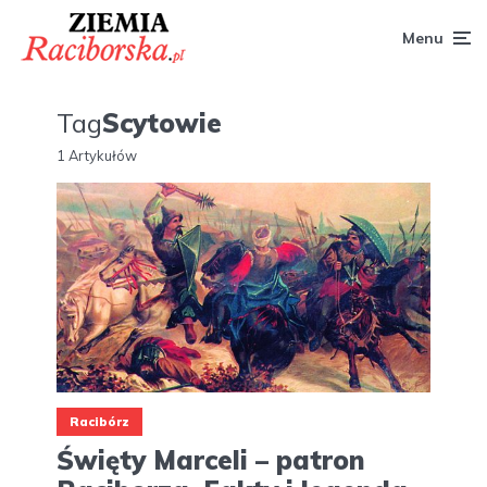
Menu
Tag
Scytowie
1 Artykułów
Racibórz
Święty Marceli – patron