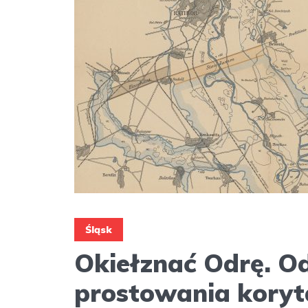
Śląsk
Okiełznać Odrę. O
prostowania koryt