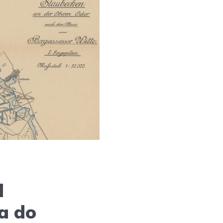
d
a do