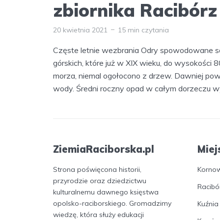
zbiornika Racibórz
20 kwietnia 2021
15 min czytania
Częste letnie wezbrania Odry spowodowane s
górskich, które już w XIX wieku, do wysokości
morza, niemal ogołocono z drzew. Dawniej p
wody. Średni roczny opad w całym dorzeczu wy
ZiemiaRaciborska.pl
Miej
Strona poświęcona historii,
Korno
przyrodzie oraz dziedzictwu
Racibó
kulturalnemu dawnego księstwa
opolsko-raciborskiego. Gromadzimy
Kuźnia
wiedzę, która służy edukacji