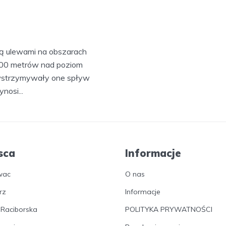
ą ulewami na obszarach
 800 metrów nad poziom
owstrzymywały one spływ
nosi...
sca
Informacje
wac
O nas
rz
Informacje
 Raciborska
POLITYKA PRYWATNOŚCI